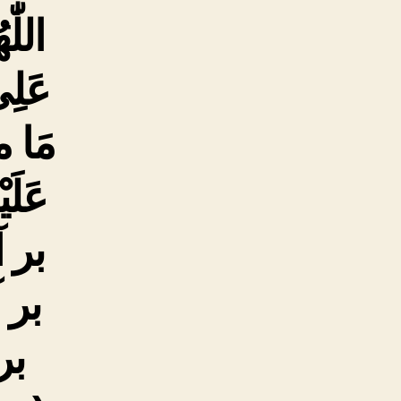
اللّٰ
عَلِى
مَا م
عَلَ
بر 
بر 
بر