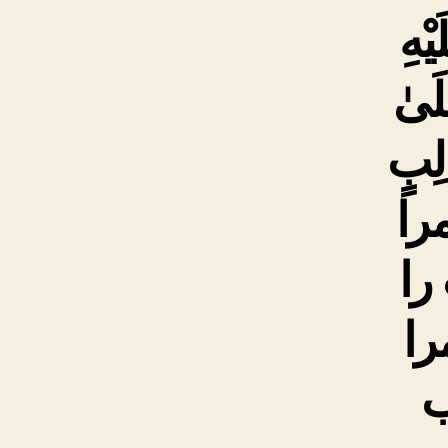
يْهِ
لَىٰ
لِبٍ
مرا
را
را
ب