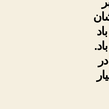
ر
شان
اد
اد.
در
ار