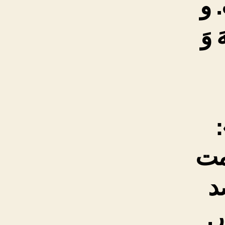
. و
 وَ
لامت
د
رِ.