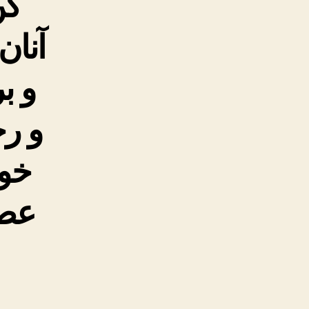
کن
آنان
و ب
و رح
خوا
عصر