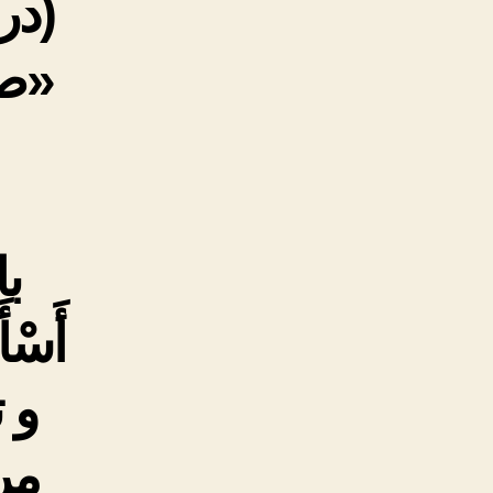
(درو
«صد 
ب
أَسْأ
و 
مرتب