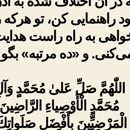
 در آن اختلاف شده به اذ
د راهنمایى کن، تو هرکه ر
واهى به راه راست هدای
ی‌کنی. و «ده مرتبه» بگو:
اللّٰهُمَّ صَلِّ عَلىٰ مُحَمَّدٍ وَآل
مُحَمَّدٍ الْأَوْصِياءِ الرَّاضِينَ
الْمَرْضِيِّينَ بِأَفْضَلِ صَلَواتِك