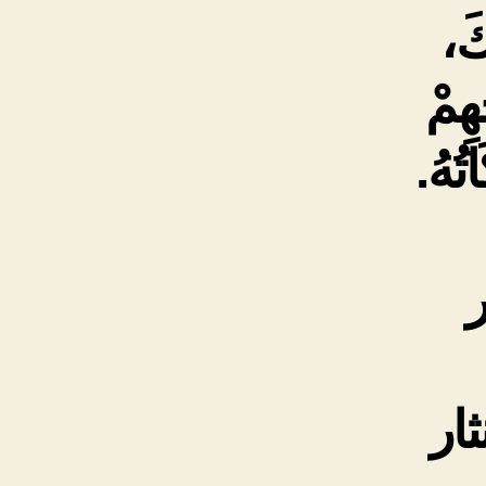
كَ،
هِمْ
تُهُ.
ر
ار