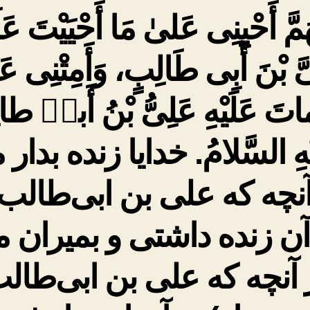
هُمَّ أَحْيِنِى عَلىٰ مَا أَحْيَيْتَ عَلَ
َّ بْنَ أَبِى طَالِبٍ، وَأَمِتْنِى عَ
اتَ عَلَيْهِ عَلِىُّ بْنُ أَبیٖ طا
يْهِ السَّلامُ. خدایا زنده بدار 
آنچه که علی بن ابی‌طالب 
آن زنده داشتی و بمیران م
 آنچه که علی بن ابی‌طال