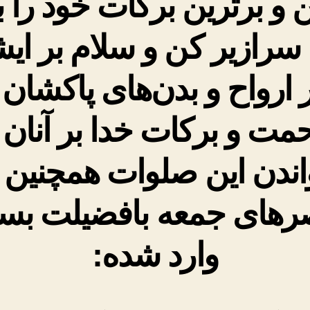
 و برترین برکات خود را ب
 سرازیر کن و سلام بر ای
ر ارواح و بدن‌های پاکشان ب
مت و برکات خدا بر آنان ب
ندن این صلوات همچنین 
هاى جمعه بافضیلت بسی
وارد شده: