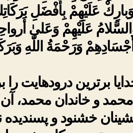
َبارِكْ عَلَيْهِمْ بِأَفْضَلِ بَرَكَاتِ
السَّلامُ عَلَيْهِمْ وَعَلىٰ أَرواحِ
َجْسَادِهِمْ وَرَحْمَةُ اللّٰهِ وَبَرَكَا
ایا برترین درودهایت را ب
محمد و خاندان محمد، آن
شینان خشنود و پسندیده نث