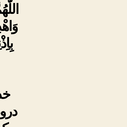
اللّٰه
وَاهْ
بِاِ
خدا
درو