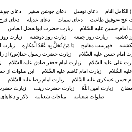
 الکامل التام
دعای توسل
دعای جوشن صغیر
دعای جوشن
 عج =توفیق طاعت
دعای سمات
دعای عدیله
دعای فرج 
 امام حسین علیه السَّلام
زیارت حضرت ابوالفضل العباس
ز
به
زیارت روز جمعه
زیارت روز دوشنبه
زیارت روز 
کشنبه
فهرست مفاتیح
يَا مَنْ تُحَلُّ بِهِ عُقَدُ الْمَكارِهِ
زیارت ام
ت امام حسن علیه السَّلام
زیارت حضرت رسول خدا(ص) از راه
 علی علیه السَّلام
زیارت امام جعفر صادق علیه السَّلام
ز
ه السَّلام
زیارت امام کاظم علیه السَّلام
این صلوات از ح
م حسن عسکری علیه السَّلام
زیارت امام رضا علیه السَّلام
ز
مضان
زیارت امین اللّٰهُ
زیارت حضرت زینب
زیارت حضرت
صلوات شعبانیه
مناجات شعبانیه
ذکر و دعاهای 