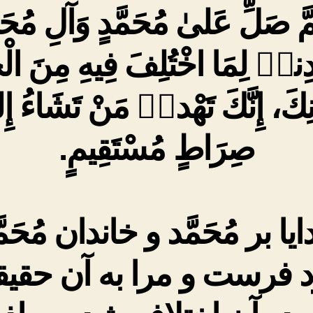
ُمَّ صَلِّ عَلىٰ مُحَمَّدٍ وَآلِ مُحَم
دِنىٖ لِمَا اخْتُلِفَ فِيهِ مِنَ الْح
ذْنِكَ، إِنَّكَ تَهْدیٖ مَنْ تَشَاءُ إِ
صِرَاطٍ مُسْتَقِيمٍ.
یا بر مُحَمَّد و خاندان مُحَمّ
د فرست و مرا به آن حقیق