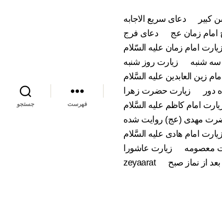
 کبیر
دعای سریع الاجابه
امام زمان عج
دعای فرج
یارت امام زمان علیه السّلام
سه شنبه
زیارت روز شنبه
ام زین العابدین علیه السَّلام
 دور
زیارت حضرت زهرا
یارت امام کاظم علیه السَّلام
فهرست
جستجو
ضرت مهدی (عج) روایت شده
یارت امام هادی علیه السَّلام
 معصومه
زیارت عاشورا
بعد از نماز صبح
zeyaarat