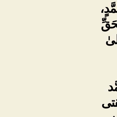
َّدٍ،
َقِّ
لىٰ
َد
تى