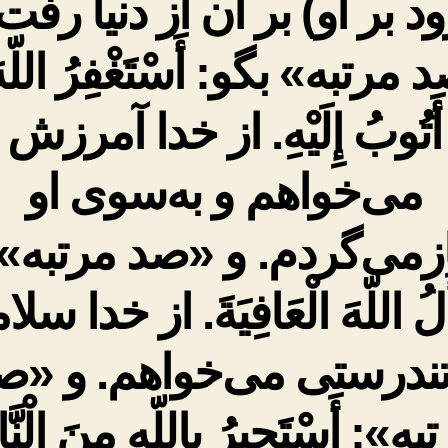
د بر او) بر آن از دنیا رفت
مرتبه» بگو: أَسْتَغْفِرُ اللّهَ
أَتُوبُ إِلَيْهِ. از خدا آمرزش
می‌خواهم و به‌سوی او
ازمی‌گردم. و «صد مرتبه»:
َلُ اللّهَ الْعَافِيَةَ. از خدا س
تندرستی مى‌خواهم. و «ص
ه»: أَسْتَجِيرُ بِاللّهِ مِنَ الْنَّا