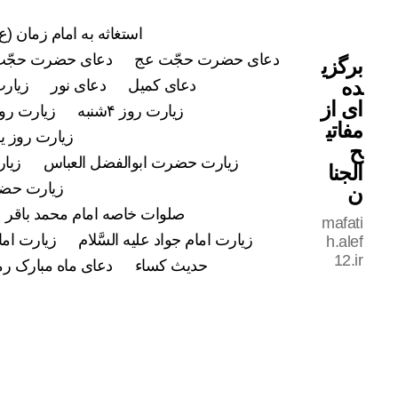
استغاثه به امام زمان (ع)
دعای حضرت حجّت عج
دعای حضرت حجّت
برگزی
ده
دعای کمیل
دعای نور
زیارت
ای از
زیارت روز ۴شنبه
زیارت روز ۵شن
مفاتی
زیارت روز ی
ح
زیارت حضرت ابوالفضل العباس
زیار
الجنا
زیارت حضرت
ن
صلوات خاصه امام محمد باقر علی
mafati
زیارت امام جواد علیه السَّلام
زیارت اما
h.alef
12.ir
حدیث کساء
دعای ماه مبارک ر