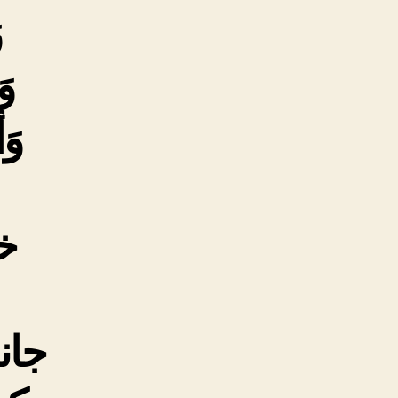
و
وَ
وَأ
خد
جان