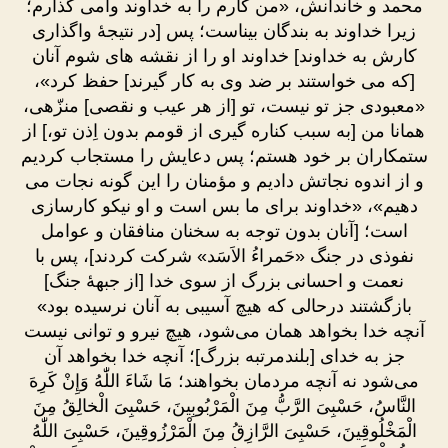
محمد و خاندانش، «من کارم را به خداوند وامی گذارم؛
زیرا خداوند به بندگان بیناست؛ پس [در نتیجۀ واگذاری
کارش به خداوند] خداوند او را از نقشه های شوم آنان
[که می خواستند بر ضد وی به کار گیرند] حفظ کرد»،
«معبودی جز تو نیست، تو [از هر عیب و نقصی] منزّهی،
همانا من [به سبب کناره گیری از قومم بدون اِذن تو،] از
ستمکاران بر خود هستم؛ پس دعایش را مستجاب کردیم
و از اندوه نجاتش دادیم و مؤمنان را این گونه نجات می
دهیم»، «خداوند برای ما بس است و او نیکو کارسازی
است؛ [آنان بدون توجه به سخنان منافقان و عوامل
نفوذی در جنگ «حَمراءُ الاَسَد» شرکت کردند]، پس با
نعمت و احسانی بزرگ از سوی خدا [از جبهۀ جنگ]
بازگشتند درحالی که هیچ آسیبی به آنان نرسیده بود»
آنچه خدا بخواهد همان می‌شود، هیچ نیرو و توانی نیست
جز به خدای [بلندمرتبه بزرگ]؛ آنچه خدا بخواهد آن
می‌شود نه آنچه مردمان بخواهند؛ مَا شَاءَ اللّٰهُ وَإِنْ كَرِهَ
النَّاسُ، حَسْبِىَ الرَّبُّ مِنَ الْمَرْبُوبِينَ، حَسْبِىَ الْخالِقُ مِنَ
الْمَخْلُوقِينَ، حَسْبِىَ الرَّازِقُ مِنَ الْمَرْزُوقِينَ، حَسْبِىَ اللّٰهُ