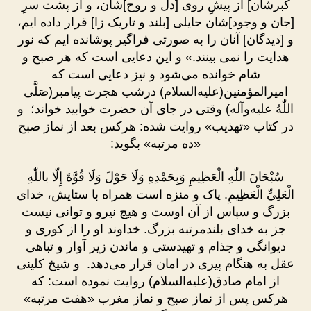
کبرشان] از پیشِ روی [دل و روح]شان، و از پشت سرِ
[جان و وجود]شان حایلی [بلند و تاریک زا] قرار داده ایم،
و [دیدگان] آنان را به صورتی فراگیر پوشانده ایم که نور
هدایت را نمی بینند.» و این دعایى است که هر صبح و
شام خوانده می‌شود و نیز دعایی است که
امیرالمؤمنین(علیه‌السلام) درشب هجرت پیامبر(صَلَّى
اللّٰهُ علیه‌وآله) وقتی در جای آن حضرت خوابید خواند؛ و
در کتاب «تهذیب» روایت شده: هرکس بعد از نماز صبح
«ده مرتبه» بگوید:
سُبْحَانَ اللّٰهِ الْعَظِيمِ وَبِحَمْدِهِ وَلَا حَوْلَ وَلَا قُوَّةَ إِلّا باللّٰهِ
الْعَلِيِّ الْعَظِيمِ. پاک و منزه است همراه با ستایش، خداى
بزرگ و سپاس از آن اوست و هیچ نیرو و توانی نیست
جز به خداى بلندمرتبه بزرگ. خداوند او را از کوری و
دیوانگی و جذام و تهیدستی و ماندن زیر آوار و تباهی
عقل به هنگام پیری در امان قرار می‌دهد. و شیخ کلینی
از امام صادق(علیه‌السلام) روایت نموده است: که
هرکس پس از نماز صبح و نماز مغرب «هفت مرتبه»