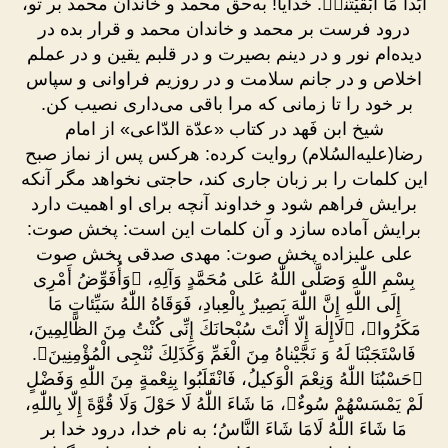
أَبَداً مَا أَبْقَيْتَنىٖ. خدایا! به‌حق محمد و خاندان محمد بر تو،
درود فرست بر محمد و خاندان محمد و قرار بده در
دیده‌ام نور و در دینم بصیرت و در قلبم یقین و در عملم
اخلاص و در جانم سلامت و در روزیم فراوانی و سپاس
بر خود را تا زمانی که مرا باقی می‌داری نصیب کن.
شیخ ابن فَهد در کتاب «عدّة الدّاعی» از امام
رضا(علیه‌السُلام) روایت کرده: هرکس پس از نماز صبح
این کلمات را بر زبان جاری کند، حاجتی نخواهد مگر آنکه
برایش فراهم شود و خداوند آنچه برای او اهمیت دارد
برایش آماده سازد و آن کلمات این است: پخش صوت:
علی علیزاده پخش صوت: مهدی صدقی پخش صوت
بِسْمِ اللّٰهِ وَصَلَّى اللّٰهُ عَلى مُحَمَّدٍ وَآلِهِ، ﴿وَأُفَوِّضُ أَمْرِى
إِلَى اللّٰهِ إِنَّ اللّٰهَ بَصِيرٌ بِالْعِبادِ، فَوَقَاهُ اللّٰهُ سَيِّئاتِ مَا
مَكَرُوا﴾، ﴿لَاإِلٰهَ إِلّا أَنْتَ سُبْحانَكَ إِنِّى كُنْتُ مِنَ الظَّالِمِينَ،
فَاسْتَجَبْنَا لَهُ وَ نَجَّيْناهُ مِنَ الْغَمِّ وَكَذَلِكَ نُنْجِى الْمُؤْمِنِينَ﴾.
﴿حَسْبُنَا اللّٰهُ وَنِعْمَ الْوَكيلُ، فَانْقَلَبُوا بِنِعْمةٍ مِنَ اللّٰهِ وَفَضْلٍ
لَمْ يَمْسَسْهُمْ سُوءٌ﴾، مَا شَاءَ اللّٰهُ لَا حَوْلَ وَلَا قُوَّةَ إِلّا بِاللّٰهِ،
مَا شَاءَ اللّٰهُ لَامَا شَاءَ النَّاسُ؛ به نام خدا، درود خدا بر