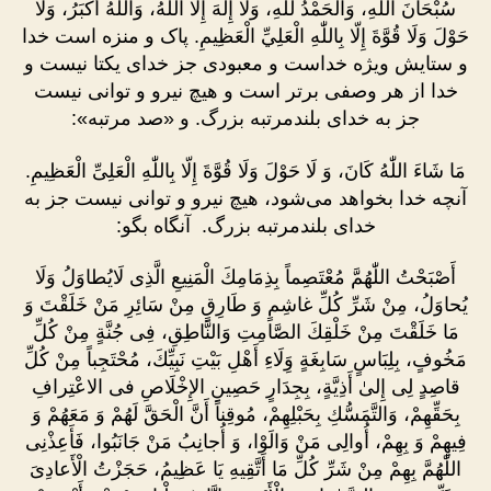
سُبْحَانَ اللّٰهِ، وَالْحَمْدُ للّٰهِ، وَلَا إِلٰهَ إِلّا اللّٰهُ، وَاللّٰهُ أَكْبَرُ، وَلَا
حَوْلَ وَلَا قُوَّةَ إِلّا بِاللّٰهِ الْعَلِيِّ الْعَظِيمِ. پاک و منزه است خدا
و ستایش ویژه خداست و معبودى جز خداى یکتا نیست و
خدا از هر وصفى برتر است و هیچ نیرو و توانى نیست
جز به خداى بلندمرتبه بزرگ. و «صد مرتبه»:
مَا شَاءَ اللّٰهُ كَانَ، وَ لَا حَوْلَ وَلَا قُوَّةَ إِلّا بِاللّٰهِ الْعَلِىِّ الْعَظِيمِ.
آنچه خدا بخواهد می‌شود، هیچ نیرو و توانى نیست جز به
خداى بلندمرتبه بزرگ. آنگاه بگو:
أَصْبَحْتُ اللّٰهُمَّ مُعْتَصِماً بِذِمَامِكَ الْمَنِيعِ الَّذِى لَايُطاوَلُ وَلَا
يُحاوَلُ، مِنْ شَرِّ كُلِّ غاشِمٍ وَ طَارِقٍ مِنْ سَائِرِ مَنْ خَلَقْتَ وَ
مَا خَلَقْتَ مِنْ خَلْقِكَ الصَّامِتِ وَالنَّاطِقِ، فِى جُنَّةٍ مِنْ كُلِّ
مَخُوفٍ، بِلِبَاسٍ سَابِغَةٍ وَِلَاءِ أَهْلِ بَيْتِ نَبِيِّكَ، مُحْتَجِباً مِنْ كُلِّ
قاصِدٍ لِى إِلىٰ أَذِيَّةٍ، بِجِدَارٍ حَصِينِ الإِخْلَاصِ فى الاعْتِرافِ
بِحَقِّهِمْ، وَالتَّمَسُّكِ بِحَبْلِهِمْ، مُوقِناً أَنَّ الْحَقَّ لَهُمْ وَ مَعَهُمْ وَ
فِيهِمْ وَ بِهِمْ، أُوالِى مَنْ وَالَوْا، وَ أُجانِبُ مَنْ جَانَبُوا، فَأَعِذْنِى
اللّٰهُمَّ بِهِمْ مِنْ شَرِّ كُلِّ مَا أَتَّقِيهِ يَا عَظِيمُ، حَجَزْتُ الْأَعادِىَ