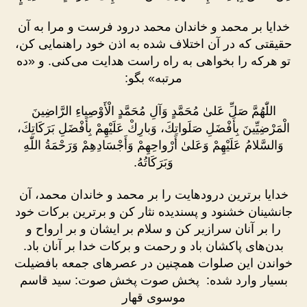
از
نماز
خدایا بر محمد و خاندان محمد درود فرست و مرا به آن
صبح
حقیقتى که در آن اختلاف شده به اذن خود راهنمایى کن،
تو هرکه را بخواهى به راه راست هدایت می‌کنی. و «ده
مرتبه» بگو:
اللّٰهُمَّ صَلِّ عَلىٰ مُحَمَّدٍ وَآلِ مُحَمَّدٍ الْأَوْصِياءِ الرَّاضِينَ
الْمَرْضِيِّينَ بِأَفْضَلِ صَلَواتِكَ، وَبارِكْ عَلَيْهِمْ بِأَفْضَلِ بَرَكَاتِكَ،
وَالسَّلامُ عَلَيْهِمْ وَعَلىٰ أَرْواحِهِمْ وَأَجْسَادِهِمْ وَرَحْمَةُ اللّٰهِ
وَبَرَكَاتُهُ.
خدایا برترین درودهایت را بر محمد و خاندان محمد، آن
جانشینان خشنود و پسندیده نثار کن و برترین برکات خود
را بر آنان سرازیر کن و سلام بر ایشان و بر ارواح و
بدن‌های پاکشان باد و رحمت و برکات خدا بر آنان باد.
خواندن این صلوات همچنین در عصرهاى جمعه بافضیلت
بسیار وارد شده: پخش صوت پخش صوت: سید قاسم
موسوی قهار