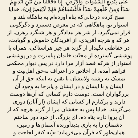
عَنِّى بِبَدِيعِ السَّمٰواتِ وَالْأَرْضِ، إِنَّا ﴿جَعَلْنا مِنْ بَيْنِ أَيْدِيهِمْ
سَدّاً وَمِنْ خَلْفِهِمْ سَدّاً فَأَغْشَيْناهُمْ فَهُمْ لَايُبْصِرُوُنَ﴾. خدایا
صبح کردم درحالی‌که پناه آورده‌ام به پناهگاه بلند و
استوار تو، پناهگاهی که در معرض دستبرد و دگرگونی
قرار نمی‌گیرد، از شر هر بیدادگر و هر شبگرد رهزن، از
هر که و هرچه آفریدی، از آفریدگان خاموش و گویایت،
در حفاظتی نگهدار از گزند هر چیز هراسناکی، همراه با
پوششی گسترده از محبّت خاندان پیامبرت و در پوششی
استوار از هرکه قصد آزار مرا دارد در پس دیوار محکمی
فراهم آمده، از اخلاص در اعتراف به‌حق اهل‌بیت و
تمسک به رشته ولایتشان با یقین به اینکه حق از آن
ایشان و با ایشان و در ایشان و پابرجا به وجود آن
بزرگواران است. دوست دارم کسانی که آن‌ها دوست
دارند و برکنارم از کسانی که ایشان (از آنان) دوری
می‌گزینند، خدایا پس به حقشان مرا از گزند هرچه که از
آن پروا دارم پناه ده، ای بزرگ، از خود دور ساختم
دشمنان را به یاری پدیدآورنده آسمان‌ها و زمین،
همان‌طور که قرآن می‌فرماید: «[به کیفر لجاجت و