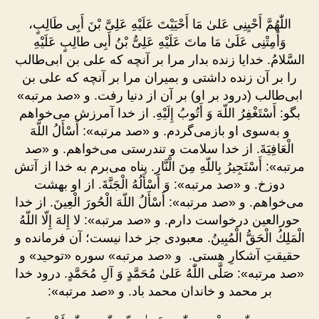
اللّٰهُمَّ أَحْيِنِى عَلىٰ مَا أَحْيَيْتَ عَلَيْهِ عَلِىَّ بْنَ أَبِى طَالِبٍ،
وَأَمِتْنِى عَلَىٰ مَا ماتَ عَلَيْهِ عَلِىُّ بْنُ أَبِى طالِبٍ عَلَيْهِ
السَّلامُ. خدایا زنده بدار مرا بر آنچه که علی بن ابی‌طالب
را بر آن زنده داشتی و بمیران مرا بر آنچه که علی بن
ابی‌طالب (درود بر او) بر آن از دنیا رفت. و «صد مرتبه»
بگو: أَسْتَغْفِرُ اللّهَ وَ أَتُوبُ إِلَيْهِ. از خدا آمرزش می‌خواهم
و به‌سوی او بازمی‌گردم. و «صد مرتبه»: أَسْأَلُ اللّهَ
الْعَافِيَةَ. از خدا سلامت و تندرستی مى‌خواهم. و «صد
مرتبه»: أَسْتَجِيرُ بِاللّهِ مِنَ الْنَّارِ. پناه می‌برم به خدا از آتش
دوزخ. و «صد مرتبه»: وَ أَسْأَلُهُ الْجَنَّةَ. از او بهشت
می‌خواهم. و «صد مرتبه»: أَسْأَلُ اللّهَ الْحُورَ الْعِينَ. از خدا
حورالعین درخواست دارم. و «صد مرتبه»: لا إِلهَ إِلّا اللّهُ
الْمَلِكُ الْحَقُّ الْمُبِينُ. معبودى جز خدا نیست؛ آن فرمانده و
حقیقتِ آشکارِ هستى. و «صد مرتبه» سوره «توحید» و
«صد مرتبه»: صَلَّى اللّٰهُ عَلیٰ مُحَمَّدٍ وَ آلِ مُحَمَّدٍ. درود خدا
بر محمد و خاندان محمد باد. و «صد مرتبه»: