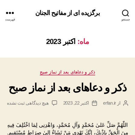
برگزیده ای از مفاتیح الجنان
جستجو
فهرست
ماه:
اکتبر 2023
دسته‌ها
ذکر و دعاهای بعد از نماز صبح
ذکر و دعاهای بعد از نماز صبح
برای
از
erfan.ir
اکتبر 22, 2023
هیچ دیدگاهی
ثبت نشده
نویسنده
تاریخ
ذکر
نوشته
نوشته
و
دعاهای
اللّٰهُمَّ صَلِّ عَلىٰ مُحَمَّدٍ وَآلِ مُحَمَّدٍ، وَاهْدِنِى لِمَا اخْتُلِفَ فِيهِ
بعد
مِنَ الْحَقِّ بِإذْنِكَ، إِنَّكَ تَهْدِى مَنْ تَشَاءُ إِلىٰ صِرَاطٍ مُسْتَقِيمٍ.