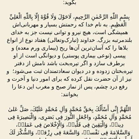
بگوید:
بِسْمِ اللّٰهِ الرَّحْمٰنِ الرَّحِيمِ، لَاحَوْلَ وَلَا قُوَّةَ إِلّا بِاللّٰهِ الْعَلِيِّ
الْعَظِيمِ. به نام خدا که رحمتش بسیار و مهربانی‌اش
همیشگى است، هیچ نیرو و توانى نیست جز به خداى
بلندمرتبه بزرگ. خداوند (تبارک‌وتعالی) هفتاد نوع از انواع
بلاها را که آسان‌ترین آن‌ها ریح (بیماری ورم معده) و
پیسی (نوعی بیماری پوستی) و دیوانگی است از او
برطرف سازد و اگر تیره‌بخت باشد نامش از دفتر
تیره‌بختان زدوده و در دیوان سعادتمندان ثبت می‌شود؛ و
نیز از آن حضرت نقل کرده که برای امور دنیا و آخرت و
رفع درد چشم، پس از نماز صبح و مغرب این دعا را
بخوانند:
اللّٰهُمَّ إِنِّى أَسْأَلُكَ بِحَقِّ مُحَمَّدٍ وَآلِ مُحَمَّدٍ عَلَيْكَ، صَلِّ عَلىٰ
مُحَمَّدٍ وَآلِ مُحَمَّدٍ، واجْعَلِ النُّورَ فِى بَصَرِى، وَالْبَصِيرَةَ فِى
دِينىٖ، وَالْيَقِينَ فِى قَلْبىٖ، وَالْإِخْلاصَ فِى عَمَلىٖ،
وَالسَّلامَةَ فِى نَفْسىٖ، وَالسَّعَةَ فِى رِزْقیٖ، وَالشُّكْرَ لَكَ