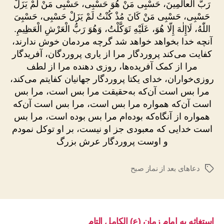
رَبُّ الْعالَمِينَ، حَسْبِى مَنْ هُوَ حَسْبِى، حَسْبِى مَنْ لَمْ يَزَلْ
حَسْبِى، حَسْبِى مَنْ كَانَ مُذْ كُنْتُ لَمْ يَزَلْ حَسْبِى، حَسْبِىَ
اللّٰهُ، لَاإِلٰهَ إِلّا هُوَ، عَلَيْهِ تَوَكَّلْتُ، وَهُوَ رَبُّ الْعَرْشِ الْعَظِيمِ.
آنچه خدا بخواهد خواهد شد گرچه مردمان خوش ندارند،
کفایت می‌کند پروردگار مرا از یاری پروردگان، آفریدگار
مرا از کمک آفریده‌ها، روزی دهنده مرا از لطف
روزی‌خواران، خدای یکتا پروردگار جهانیان کفایتم می‌کند،
مرا بس است آن‌که به‌حقیقت مرا بس است، مرا بس
است آن‌که همواره مرا بس است، مرا بس است آن‌که
همواره از آنگاه‌که بوده‌ام مرا بس بوده است، مرا بس
است خدایی که معبودی جز او نیست، بر او توکل نمودم
و اوست پروردگار عرش بزرگ
دعاهای بعد از نماز صبح
برچسب‌ها
استغاثه به امام زمان (ع) الکامل التام