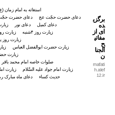
استغاثه به امام زمان (ع)
دعای حضرت حجّت عج
دعای حضرت حجّت
برگزی
ده
دعای کمیل
دعای نور
زیارت
ای از
زیارت روز ۴شنبه
زیارت روز ۵شن
مفاتی
زیارت روز ی
ح
زیارت حضرت ابوالفضل العباس
زیار
الجنا
زیارت حضرت
ن
صلوات خاصه امام محمد باقر علی
mafati
زیارت امام جواد علیه السَّلام
زیارت اما
h.alef
12.ir
حدیث کساء
دعای ماه مبارک ر