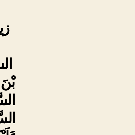
زی
السَ
بْنَ 
السَّ
السَّ