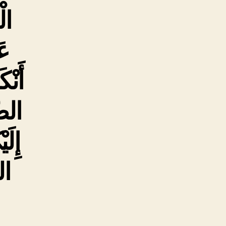
ال
عَ
أَنْ
الضَ
إِلَ
ال