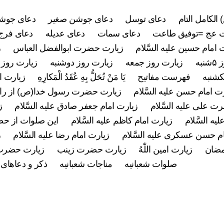
 الکامل التام
دعای توسل
دعای جوشن صغیر
دعای جوشن
 عج =توفیق طاعت
دعای سمات
دعای عدیله
دعای فرج 
 امام حسین علیه السَّلام
زیارت حضرت ابوالفضل العباس
ز
به
زیارت روز جمعه
زیارت روز دوشنبه
زیارت روز 
کشنبه
فهرست مفاتیح
يَا مَنْ تُحَلُّ بِهِ عُقَدُ الْمَكارِهِ
زیارت ام
ت امام حسن علیه السَّلام
زیارت حضرت رسول خدا(ص) از راه
 علی علیه السَّلام
زیارت امام جعفر صادق علیه السَّلام
ز
ه السَّلام
زیارت امام کاظم علیه السَّلام
این صلوات از ح
م حسن عسکری علیه السَّلام
زیارت امام رضا علیه السَّلام
ز
مضان
زیارت امین اللّٰهُ
زیارت حضرت زینب
زیارت حضرت
صلوات شعبانیه
مناجات شعبانیه
ذکر و دعاهای 