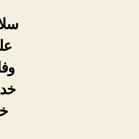
سلام
عل
وفا
خدا
خد