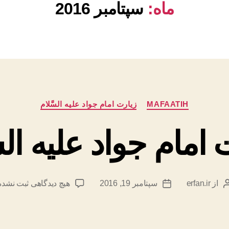
ماه:
سپتامبر 2016
دسته‌ها
MAFAATIH
زیارت امام جواد علیه السَّلام
 امام جواد علیه السّ
برای
از
erfan.ir
سپتامبر 19, 2016
هیچ دیدگاهی
ثبت نشده
نویسنده
تاریخ
زیارت
نوشته
نوشته
امام
جواد