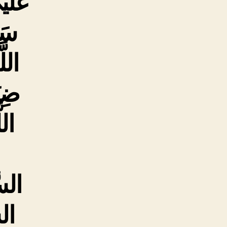
عَلَیْ
سَف
اللَ
ضِیَ
الل
ا
السَ
الس