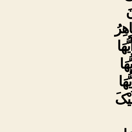
َ
اهِرُ
ّهَا
هَا
ّهَا
یْکَ