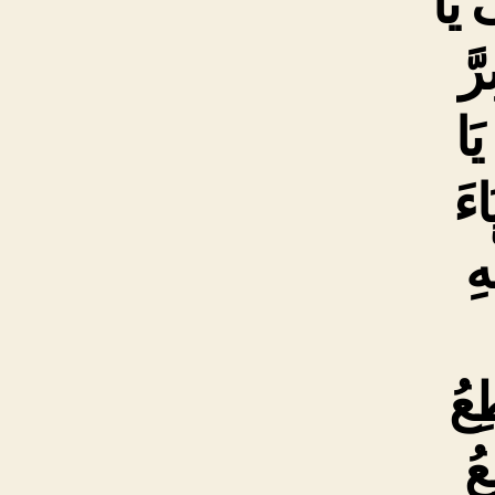
َ یَا
َّ
یَا
اءَ
هِ
ِعُ
عُ