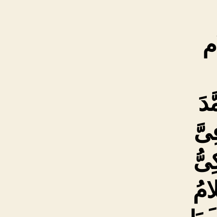
م
ّدَ
ِیَّ
ِیُّ
لامُ