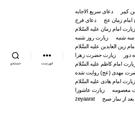
 کبیر
دعای سریع الاجابه
امام زمان عج
دعای فرج
یارت امام زمان علیه السّلام
سه شنبه
زیارت روز شنبه
ام زین العابدین علیه السَّلام
 دور
زیارت حضرت زهرا
یارت امام کاظم علیه السَّلام
فهرست
جستجو
ضرت مهدی (عج) روایت شده
یارت امام هادی علیه السَّلام
 معصومه
زیارت عاشورا
بعد از نماز صبح
zeyaarat