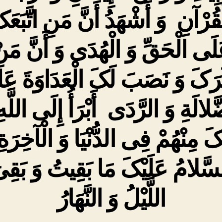
ْقُرْآنِ وَ أَشْهَدُ أَنَّ مَنِ اتَّبَعَک
لَى الْحَقِّ وَ الْهُدَى وَ أَنَّ مَن
کَرَکَ وَ نَصَبَ لَکَ الْعَدَاوَةَ عَ
ّلالَةِ وَ الرَّدَى أَبْرَأُ إِلَى اللَّهِ
یْکَ مِنْهُمْ فِی الدُّنْیَا وَ الْآخِرَةِ
سَّلامُ عَلَیْکَ مَا بَقِیتُ وَ بَقِی
اللَّیْلُ وَ النَّهَارُ