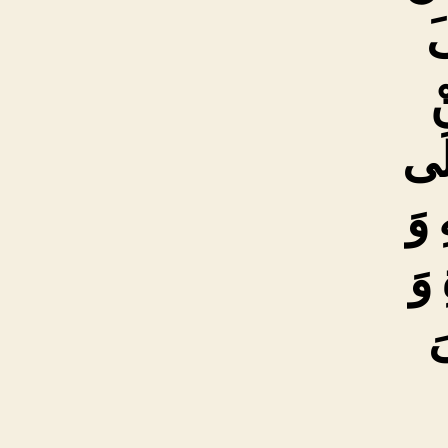
َ
ْ
لَى
 وَ
 وَ
َ