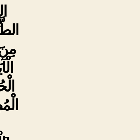
ال
الطَّی
مِنَ 
الْآ
الْحُ
الْمُ