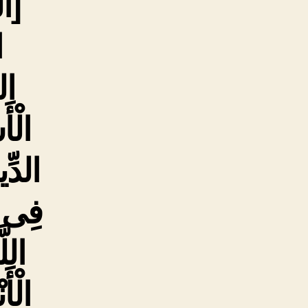
[ال
ا
الس
الْأ
الدِّی
فِی أَ
اللَ
الْأَ