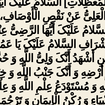
ْمُعْظِلاتِ‏] السَّلامُ عَلَیْکَ أَیُّه
لْعَلِیُّ عَنْ نَقْصِ الْأَوْصَافِ،
َّلامُ عَلَیْکَ أَیُّهَا الرَّضِیُّ عِنْ
َشْرَافِ السَّلامُ عَلَیْکَ یَا عَمُ
نِ أَشْهَدُ أَنَّکَ وَلِیُّ اللَّهِ وَ حُجَ
رْضِهِ وَ أَنَّکَ جَنْبُ اللَّهِ وَ خِی
ّهِ وَ مُسْتَوْدَعُ عِلْمِ اللَّهِ وَ عِل
نْبِیَاءِ وَ رُکْنُ الْإِیمَانِ وَ تَرْجُم