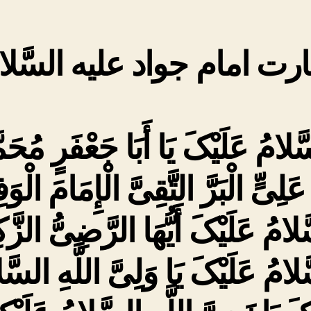
علیه
السَّلام
ارت امام جواد علیه السَّلا
ّلامُ عَلَیْکَ یَا أَبَا جَعْفَرٍ مُحَمَ
عَلِیٍّ الْبَرَّ التَّقِیَّ الْإِمَامَ الْوَف
لامُ عَلَیْکَ أَیُّهَا الرَّضِیُّ الزَّک
لامُ عَلَیْکَ یَا وَلِیَّ اللَّهِ السَّ