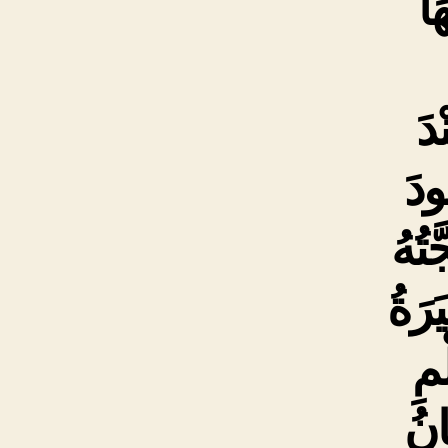
َا
دَ
ودَ
ّتُهُ
َرَةُ
ْمِ
َانُ