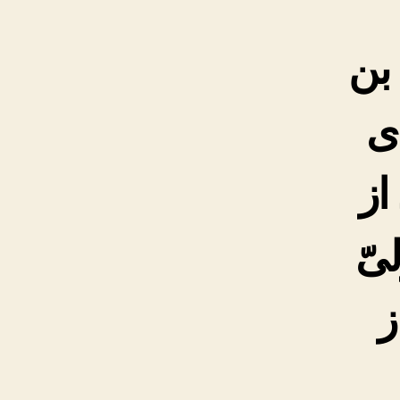
 بن
ى
از
ىّ
ز