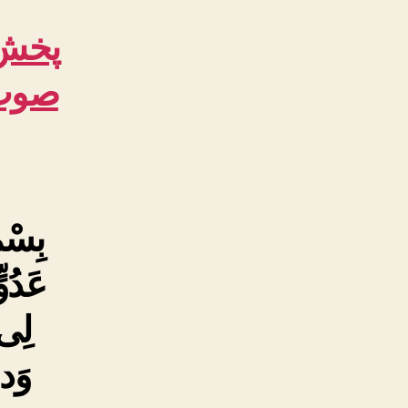
پخش 
صوت:
بِسْم
عَدُو
لِى 
وَدا