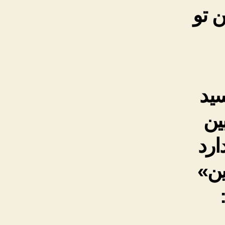
 تو
سید
ین
ارد
ین»