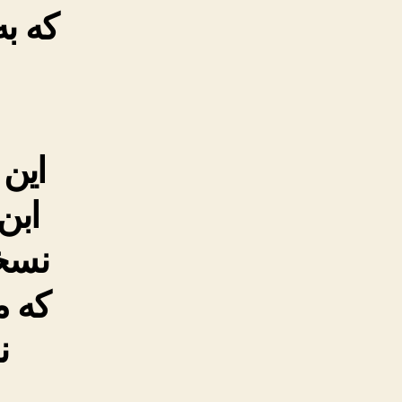
که ب
این 
ابن
نسخه
که م
ن