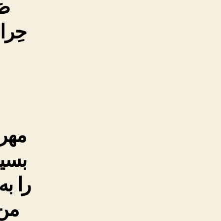
صَ
حِراسَ
مهر
بسی
را ب
من 