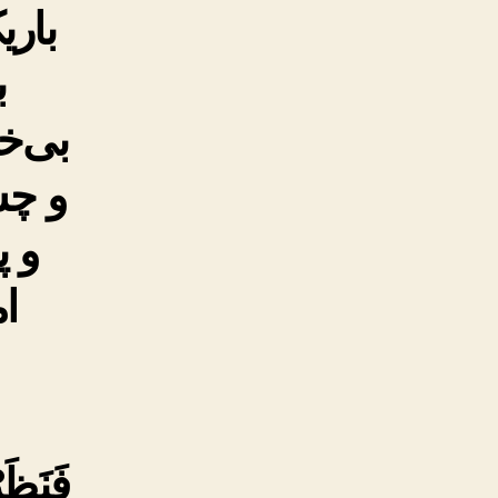
بار
ب
بی‌خ
و چش
و پ
ا
فَنَظَ