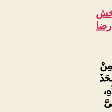
خش
ضا
مِنْ
حَذَ
هِ،
ىَّ