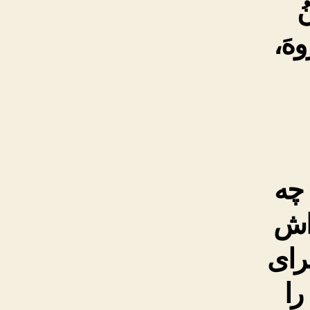
ُ
ُوهَ،
چه
اش
رای
را