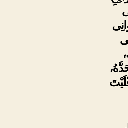
ى
وانِى
ِى
َ،
دَّهُ،
ْلَيْتَ
اب