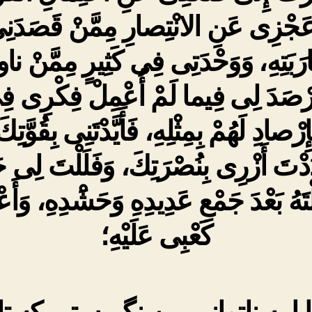
عَجْزِى عَنِ الانْتِصارِ مِمَّنْ قَصَدَنِ
رَبَتِهِ، وَوَحْدَتِى فِى كَثِيرٍ مِمَّنْ نا
َرْصَدَ لِى فِيما لَمْ أُعْمِلْ فِكْرِى ف
إِرْصادِ لَهُمْ بِمِثْلِهِ، فَأَيَّدْتَنِى بِقُوَّتِك
ْتَ أَزْرِى بِنُصْرَتِكَ، وَفَلَلْتَ لِى حَ
تَهُ بَعْدَ جَمْعِ عَدِيدِهِ وَحَشَْدِهِ، وَأَع
كَعْبِى عَلَيْهِ؛
یا به ناتوانی من نگریستی که ت