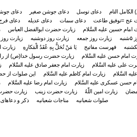
 الکامل التام
دعای توسل
دعای جوشن صغیر
دعای جوشن
 عج =توفیق طاعت
دعای سمات
دعای عدیله
دعای فرج 
 امام حسین علیه السَّلام
زیارت حضرت ابوالفضل العباس
ز
به
زیارت روز جمعه
زیارت روز دوشنبه
زیارت روز 
کشنبه
فهرست مفاتیح
يَا مَنْ تُحَلُّ بِهِ عُقَدُ الْمَكارِهِ
زیارت ام
ت امام حسن علیه السَّلام
زیارت حضرت رسول خدا(ص) از راه
 علی علیه السَّلام
زیارت امام جعفر صادق علیه السَّلام
ز
ه السَّلام
زیارت امام کاظم علیه السَّلام
این صلوات از ح
م حسن عسکری علیه السَّلام
زیارت امام رضا علیه السَّلام
ز
مضان
زیارت امین اللّٰهُ
زیارت حضرت زینب
زیارت حضرت
صلوات شعبانیه
مناجات شعبانیه
ذکر و دعاهای 