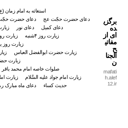
استغاثه به امام زمان (ع)
دعای حضرت حجّت عج
دعای حضرت حجّت
برگزی
ده
دعای کمیل
دعای نور
زیارت
ای از
زیارت روز ۴شنبه
زیارت روز ۵شن
مفاتی
زیارت روز ی
ح
زیارت حضرت ابوالفضل العباس
زیار
الجنا
زیارت حضرت
ن
صلوات خاصه امام محمد باقر علی
mafati
زیارت امام جواد علیه السَّلام
زیارت اما
h.alef
12.ir
حدیث کساء
دعای ماه مبارک ر