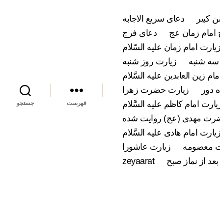
 کبیر
دعای سریع الاجابه
امام زمان عج
دعای فرج
یارت امام زمان علیه السّلام
سه شنبه
زیارت روز شنبه
ام زین العابدین علیه السَّلام
 دور
زیارت حضرت زهرا
یارت امام کاظم علیه السَّلام
فهرست
جستجو
ضرت مهدی (عج) روایت شده
یارت امام هادی علیه السَّلام
 معصومه
زیارت عاشورا
بعد از نماز صبح
zeyaarat