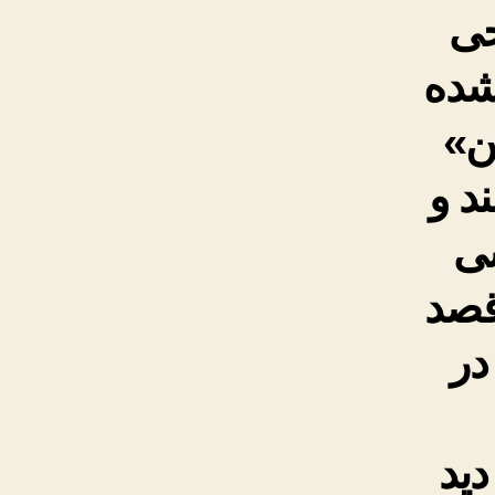
حی
شده
ن»
د و
سی
قصد
در
دید