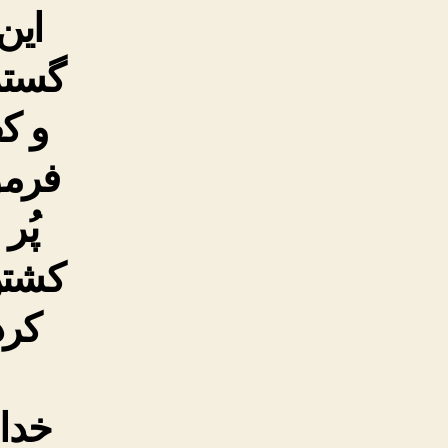
این
گستر
و ک
فرمو
پُر
کشتن
کرد
خدا(