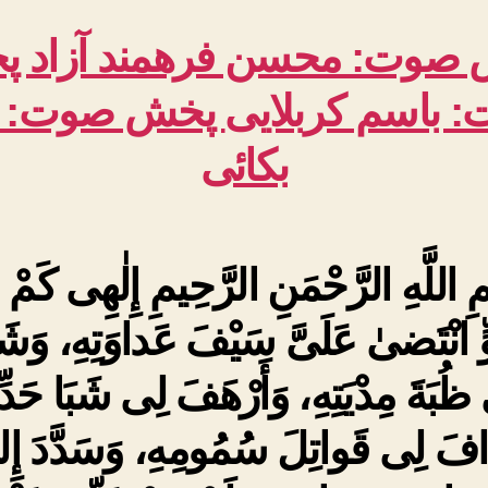
صوت: محسن فرهمند آزاد
پ
 باسم کربلایی
پخش صوت: ر
بکائی
ِ اللَّهِ الرَّحْمَنِ الرَّحِيمِ إِلٰهِى كَمْ 
ٍّ انْتَضىٰ عَلَىَّ سَيْفَ عَداوَتِهِ، وَشَ
ظُبَةَ مِدْيَتِهِ، وَأَرْهَفَ لِى شَبَا حَدِّ
فَ لِى قَواتِلَ سُمُومِهِ، وَسَدَّدَ إِل