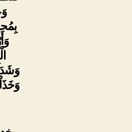
وَ
بِمُحا
وَأ
الْ
وَشَدَد
وَخَذَلْ
خدا