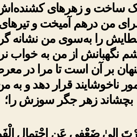
یک ساخت و زهرهای کشنده‌اش 
رای من درهم آمیخت و تیرهای
طایش را به‌سوی من نشانه گ
م نگهبانش از من به خواب ن
نهان بر آن است تا مرا در مع
مور ناخوشایند قرار دهد و به من
بچشاند زهر جگر سوزش را؛
رْتَ إِلىٰ ضَعْفِى عَنِ احْتِمالِ الْفَو