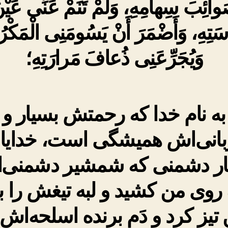
وائِبَ سِهامِهِ، وَلَمْ تَنَمْ عَنِّى عَيْن
تِهِ، وَأَضْمَرَ أَنْ يَسُومَنِى الْمَكْر
وَيُجَرِّعَنِى ذُعافَ مَرارَتِهِ؛
به نام خدا که رحمتش بسیار و
بانى‌اش همیشگى است، خدایا 
ار دشمنی که شمشیر دشمنی‌
ه روی من کشید و لبه تیغش را ب
تیز کرد و دَم برنده اسلحه‌اش 