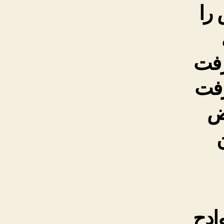
را
رفت
رفت
رض
ادِحِ