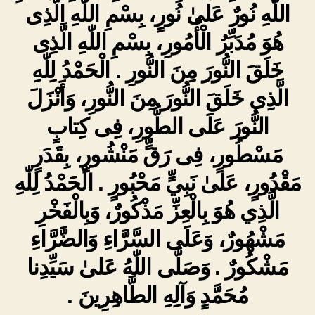
اللّٰهِ نُورٌ عَلىٰ نُورٍ، بِسْمِ اللّٰهِ الَّذِى
هُوَ مُدَبِّرُ الْأُمُورِ، بِسْمِ اللّٰهِ الَّذِى
خَلَقَ النُّورَ مِنَ النُّورِ . الْحَمْدُ لِلّٰهِ
الَّذِى خَلَقَ النُّورَ مِنَ النُّورِ، وَأَنْزَلَ
النُّورَ عَلَى الطُّورِ، فِى كِتابٍ
مَسْطُورٍ، فِى رَقٍّ مَنْشُورٍ، بِقَدَرٍ
مَقْدُورٍ، عَلىٰ نَبِيٍّ مَحْبُورٍ . الْحَمْدُ لِلّٰهِ
الَّذِي هُوَ بِالْعِزِّ مَذْكُورٌ، وَبِالْفَخْرِ
مَشْهُورٌ، وَعَلَى السَّرَّاءِ وَالضَّرَّاءِ
مَشْكُورٌ . وَصَلَّى اللّٰهُ عَلىٰ سَيِّدِنا
مُحَمَّدٍ وَآلِهِ الطَّاهِرِينَ .