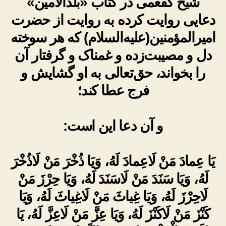
شیخ کفعمی در کتاب «بلدالامین»
دعایی روایت کرده به روایت از حضرت
امیرالمؤمنین(علیه‌السلام) که هر سوخته
دل و مصیبت‌زده و غمناک و گرفتار آن
را بخواند، حق‌تعالی به او گشایش و
فرج عطا کند؛
و آن دعا این است:
يَا عِمادَ مَنْ لَاعِمادَ لَهُ، وَيَا ذُخْرَ مَنْ لَاذُخْرَ
لَهُ، وَيَا سَنَدَ مَنْ لَاسَنَدَ لَهُ، وَيَا حِرْزَ مَنْ
لَاحِرْزَ لَهُ، وَيَا غِياثَ مَنْ لَاغِياثَ لَهُ، وَيَا
كَنْزَ مَنْ لَاكَنْزَ لَهُ، وَيَا عِزَّ مَنْ لَاعِزَّ لَهُ، يَا