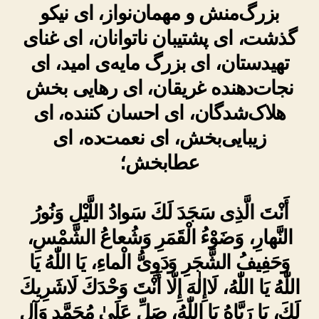
بزرگ‌منش و مهمان‌نواز، ای نیکو
گذشت، ای پشتیبان ناتوانان، ای غنای
تهیدستان، ای بزرگ مایه‌ی امید، ای
نجات‌دهنده غریقان، ای رهایی بخش
هلاک‌شدگان، ای احسان کننده، ای
زیبایی‌بخش، ای نعمت‌ده، ای
عطابخش؛
أَنْتَ الَّذِى سَجَدَ لَكَ سَوادُ اللَّيْلِ وَنُورُ
النَّهارِ، وَضَوْءُ الْقَمَرِ وَشُعاعُ الشَّمْسِ،
وَحَفِيفُ الشَّجَرِ وَدَوِىُّ الْماءِ، يَا اللّٰهُ يَا
اللّٰهُ يَا اللّٰهُ، لَاإِلٰهَ إِلّا أَنْتَ وَحْدَكَ لَاشَرِيكَ
لَكَ، يَا رَبَّاهُ يَا اللّٰهُ، صَلِّ عَلَىٰ مُحَمَّدٍ وَآلِ