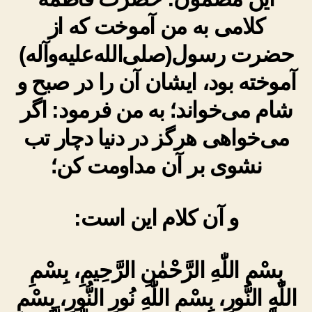
کلامی به من آموخت که از
حضرت رسول(صلی‌الله‌علیه‌وآله)
آموخته بود، ایشان آن را در صبح و
شام می‌خواند؛ به من فرمود: اگر
می‌خواهی هرگز در دنیا دچار تب
نشوی بر آن مداومت کن؛
و آن کلام این است:
بِسْمِ اللّٰهِ الرَّحْمٰنِ الرَّحِيمِ، بِسْمِ
اللّٰهِ النُّورِ، بِسْمِ اللّٰهِ نُورِ النُّورِ، بِسْمِ