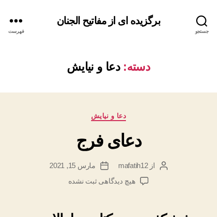
برگزیده ای از مفاتیح الجنان
جستجو
فهرست
دسته:
دعا و نیایش
دسته‌ها
دعا و نیایش
دعای فرج
از
mafatih12
مارس 15, 2021
نویسنده
تاریخ
نوشته
نوشته
برای
هیچ دیدگاهی
ثبت نشده
دعای
فرج