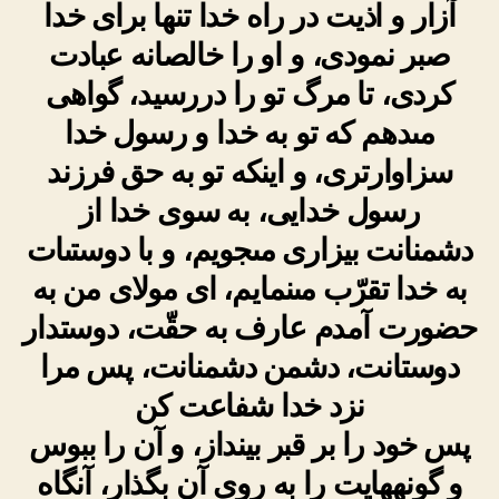
آزار و اذیت در راه خدا تنها براى خدا
صبر نمودى، و او را خالصانه عبادت
کردى، تا مرگ تو را دررسید، گواهى
مى‏دهم که تو به خدا و رسول خدا
سزاوارترى، و اینکه تو به حق فرزند
رسول خدایى، به سوى خدا از
دشمنانت‏ بیزارى مى‏جویم، و با دوستى‏ات
به خدا تقرّب مى‏نمایم، اى مولاى من به
حضورت آمدم عارف به حقّت، دوستدار
دوستانت، دشمن دشمنانت، پس مرا
نزد خدا شفاعت کن
پس خود را بر قبر بینداز، و آن را ببوس‏
و گونه‏هایت را به روى آن بگذار، آنگاه