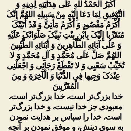
أَکْبَرُ الْحَمْدُ للهِ عَلَى هِدَایَتِهِ لِدِینِهِ وَ
التَّوْفِیقِ لِمَا دَعَا إِلَیْهِ مِنْ سَبِیلِهِ اللهُمَّ إِنَّکَ
أَکْرَمُ مَقْصُودٍ وَ أَکْرَمُ مَأْتِیٍّ وَ قَدْ أَتَیْتُکَ
مُتَقَرِّبا إِلَیْکَ بِابْنِ بِنْتِ نَبِیِّکَ صَلَوَاتُکَ عَلَیْهِ
وَ عَلَى آبَائِهِ الطَّاهِرِینَ وَ أَبْنَائِهِ الطَّیِّبِینَ
اللهُمَّ صَلِّ عَلَى مُحَمَّدٍ وَ آلِ مُحَمَّدٍ وَ لا
تُخَیِّبْ سَعْیِی وَ لا تَقْطَعْ رَجَائِی وَ اجْعَلْنِی
عِنْدَکَ وَجِیها فِی الدُّنْیَا وَ الْآخِرَةِ وَ مِنَ
الْمُقَرَّبِینَ
خدا بزرگ‌تر است، خدا بزرگ‌تر است،
معبودى جز خدا نیست، و خدا بزرگ‌تر
است، خدا را سپاس بر هدایت نمودن
به سوى دینش، و موفق نمودن بر آنچه