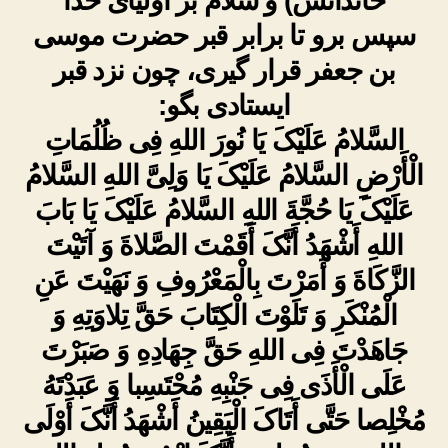
خاندانش) و سلام بر اولیاى خدا
سپس برو تا برابر قبر حضرت موسى
بن جعفر قرار گیرى، چون نزد قبر
ایستادى بگو:
السَّلامُ عَلَیْکَ یَا نُورَ اللهِ فِی ظُلُمَاتِ
الْأَرْضِ السَّلامُ عَلَیْکَ یَا وَلِیَّ اللهِ السَّلامُ
عَلَیْکَ یَا حُجَّةَ اللهِ السَّلامُ عَلَیْکَ یَا بَابَ
اللهِ أَشْهَدُ أَنَّکَ أَقَمْتَ الصَّلاةَ وَ آتَیْتَ
الزَّکَاةَ وَ أَمَرْتَ بِالْمَعْرُوفِ وَ نَهَیْتَ عَنِ
الْمُنْکَرِ وَ تَلَوْتَ الْکِتَابَ حَقَّ تِلاوَتِهِ وَ
جَاهَدْتَ فِی اللهِ حَقَّ جِهَادِهِ وَ صَبَرْتَ
عَلَى الْأَذَى فِی جَنْبِهِ مُحْتَسِبا وَ عَبَدْتَهُ
مُخْلِصا حَتَّى أَتَاکَ الْیَقِینُ أَشْهَدُ أَنَّکَ أَوْلَى