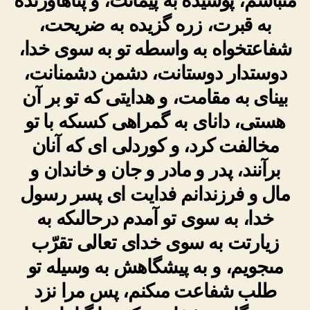
مى‏باشم، پوشیده به پیمانت، و پناه‏آورنده
به قبرت، زره گزیده به ضریحت،
شفاعت‏خواه به واسطه‏ تو به سوى خدا،
دوستدار دوستانت، دشمن دشمنانت،
بیناى به مقامت، و هدایتى که تو بر آن
هستى، داناى به گمراهى کسى‏که با تو
مخالفت کرد، و کوردلى اى که آنان
برآنند، پدر و مادر و جان و خاندان و
مال و فرزندانم فدایت اى پسر رسول
خدا، به سوى تو آمدم درحالى‏که به
زیارتت‏ به سوى خداى تعالى تقرّب
مى‏جویم، و به پیشگاهش به وسیله تو
طلب شفاعت مى‏کنم، پس مرا نزد