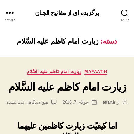
برگزیده ای از مفاتیح الجنان
جستجو
فهرست
دسته:
زیارت امام کاظم علیه السَّلام
دسته‌ها
MAFAATIH
زیارت امام کاظم علیه السَّلام
زیارت امام کاظم علیه السَّلام
برای
از
erfan.ir
جولای 7, 2016
هیچ دیدگاهی
ثبت نشده
نویسنده
تاریخ
زیارت
نوشته
نوشته
امام
کاظم
اما کیفیّت زیارت کاظمین علیهما
علیه