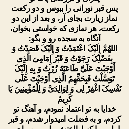
پس قبر نورانى را ببوس و دو رکعت
نماز زیارت بجاى آر، و بعد از این دو
رکعت، هر نمازى که خواستى بخوان،
آنگاه به سجده رو و بگو:
اللهُمَّ إِلَیْکَ اعْتَمَدْتُ وَ إِلَیْکَ قَصَدْتُ وَ
بِفَضْلِکَ رَجَوْتُ وَ قَبْرَ إِمَامِیَ الَّذِی
أَوْجَبْتَ عَلَیَّ طَاعَتَهُ زُرْتُ وَ بِهِ إِلَیْکَ
تَوَسَّلْتُ فَبِحَقِّهِمُ الَّذِی أَوْجَبْتَ عَلَى
نَفْسِکَ اغْفِرْ لِی وَ لِوَالِدَیَّ وَ لِلْمُؤْمِنِینَ یَا
کَرِیمُ
خدایا به تو اعتماد نمودم، و آهنگ تو
کردم، و به فضلت امیدوار شدم، و قبر