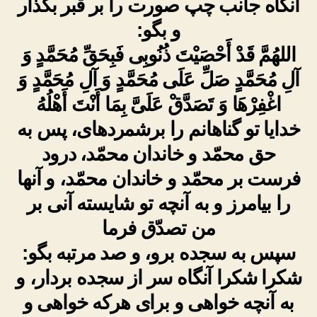
آنگاه جانب چپ صورت را بر قبر بگذار
و بگو:
اللهُمَّ قَدْ أَحْصَیْتَ ذُنُوبِی فَبِحَقِّ مُحَمَّدٍ وَ
آلِ مُحَمَّدٍ صَلِّ عَلَى مُحَمَّدٍ وَ آلِ مُحَمَّدٍ وَ
اغْفِرْهَا وَ تَصَدَّقْ عَلَیَّ بِمَا أَنْتَ أَهْلُهُ
خدایا تو گناهانم را برشمرده‏اى، پس به
حق محمّد و خاندان محمّد، درود
فرست بر محمّد و خاندان محمّد، و آنها
را بیامرز و به آنچه تو شایسته آنى بر
من تصدّق فرما
سپس به سجده برو، و صد مرتبه بگو:
شکرا شکرا آنگاه سر از سجده بردار، و
به آنچه خواهى و براى هرکه خواهى و