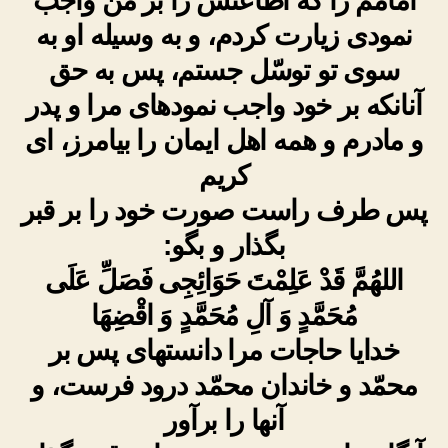
امامم را که اطاعتش را بر من واجب
نمودى زیارت کردم، و به وسیله او به
سوى تو توسّل جستم، پس به حق
آنان‏که بر خود واجب نموده‏اى‏ مرا و پدر
و مادرم و همه اهل ایمان را بیامرز، اى
کریم
پس طرف راست صورت خود را بر قبر
بگذار و بگو:
اللهُمَّ قَدْ عَلِمْتَ حَوَائِجِی فَصَلِّ عَلَى
مُحَمَّدٍ وَ آلِ مُحَمَّدٍ وَ اقْضِهَا
خدایا حاجات مرا دانسته‏اى پس بر
محمّد و خاندان محمّد درود فرست، و
آنها را برآور