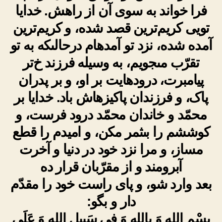
فرا خواند به سوى آن از راهش. خدایا
تویى کریم‌ترین قصد شده، و کریم‌ترین
آمده شده، نزد تو آمده‏ام درحالى‏که به تو
تقرّب مى‏جویم، به وسیله فرزند خ‌تر
پیامبرت، درودهایت بر او، و بر پدران
پاک، و فرزندان پاکیزه‏اش باد. خدایا بر
محمّد و خاندان محمّد درود فرست، و
کوششم را بى‏ثمر مکن، و امیدم را قطع
مساز، و مرا نزد خود در دنیا و آخرت‏
آبرومند و از مقرّبان قرار ده
بعد وارد شو، و پاى راست خود را مقدّم
دار و بگو:
بِسْمِ اللهِ وَ بِاللهِ وَ فِی سَبِیلِ اللهِ وَ عَلَى