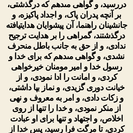
دررسید، و گواهى مى‏دهم‏ که درگذشتى،
بر آنچه پدران پاک، و اجداد پاکیزه، و
جانشینان‏ راهنما، آن پیشوایان هدایت‏یافته
درگذشتند، گمراهى را بر هدایت ترجیح
ندادى، و از حق به جانب باطل منحرف
نشدى، و گواهى مى‏دهم که براى خدا و
رسول خدا و امیر مومنان خیرخواهى
کردى، و امانت را ادا نمودى، و از
خیانت‏ دورى گزیدى، و نماز بپا داشتى،
و زکات دادى، و امر به معروف و نهى
از منکر نمودى، و خدا را تنها از روى
اخلاص، و اجتهاد و تنها براى او عبادت
کردى، تا مرگت فرا رسید، پس خدا از