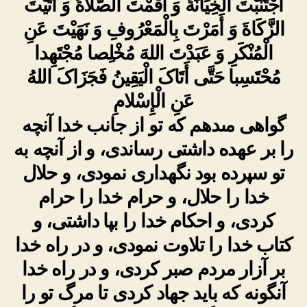
اجْتَنَبْتَ الْخِیَانَةَ وَ أَقَمْتَ الصَّلاةَ وَ آتَیْتَ
الزَّکَاةَ وَ أَمَرْتَ بِالْمَعْرُوفِ وَ نَهَیْتَ عَنِ
الْمُنْکَرِ وَ عَبَدْتَ اللهَ مُخْلِصا مُجْتَهِدا
مُحْتَسِبا حَتَّى أَتَاکَ الْیَقِینُ فَجَزَاکَ اللهُ
عَنِ الْإِسْلامِ
گواهى مى‏دهم که تو از جانب خدا آنچه
را بر عهده داشتى رساندى، و از آنچه به
تو سپرده بود نگهدارى نمودى، و حلال‏
خدا را حلال، و حرام خدا را حرام
کردى، و احکام خدا را بپا داشتى، و
کتاب خدا را تلاوت نمودى، و در راه خدا
بر آزار مردم صبر کردى، و در راه خدا
آنگونه که باید جهاد کردى تا مرگ تو را