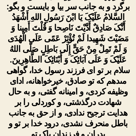
برگرد و به جانب سر بیا و بایست و بگو:
السَّلامُ عَلَیْکَ یَا ابْنَ رَسُولِ اللهِ أَشْهَدُ
أَنَّکَ صَادِقٌ أَدَّیْتَ نَاصِحا وَ قُلْتَ أَمِینا وَ
مَضَیْتَ شَهِیدا لَمْ تُؤْثِرْ عَمًى عَلَى الْهُدَى
وَ لَمْ تَمِلْ مِنْ حَقٍّ إِلَى بَاطِلٍ صَلَّى اللهُ
عَلَیْکَ وَ عَلَى آبَائِکَ وَ أَبْنَائِکَ الطَّاهِرِینَ.
سلام بر تو اى فرزند رسول خدا، گواهى
مى‏دهم که تو صادق، خیرخواهانه، اداى
وظیفه کردى، و امینانه گفتى، و به حال
شهادت درگذشتى، و کوردلى را بر
هدایت ترجیح ندادى، و از حق به جانب
باطل منحرف نشدى، درود خدا بر تو و
پدران و فرزندان پاک تو