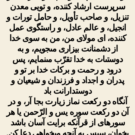
سرپرست ارشاد کننده، و تویى معدن
تنزیل، و صاحب تأویل، و حامل تورات‏ و
انجیل، و عالم عادل، و راستگوى عمل
کننده، اى مولاى من، من به سوى خدا
از دشمنانت بیزارى‏ مى‏جویم، و به
دوستى‏ات به خدا تقرّب مى‏نمایم، پس
درود و رحمت و برکات خدا بر تو و
پدران و اجداد و فرزندان و شیعیان و
دوستدارانت باد
آنگاه دو رکعت نماز زیارت بجا آر، و در
آن دو رکعت‏ سوره یس و الرّحمن یا هر
سوره‏اى از قرآن‏که برایت آسان باشد
بخوان، سپس به آنچه مى‏خواهى دعا کن.