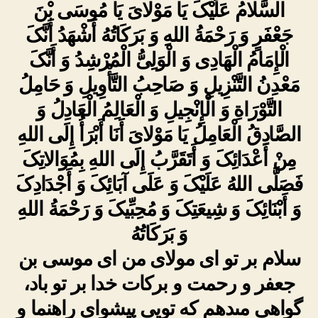
السَّلامُ عَلَیْکَ یَا مَوْلایَ یَا مُوسَى بْنَ
جَعْفَرٍ وَ رَحْمَةُ اللهِ وَ بَرَکَاتُهُ أَشْهَدُ أَنَّکَ
الْإِمَامُ الْهَادِی وَ الْوَلِیُّ الْمُرْشِدُ وَ أَنَّکَ
مَعْدِنُ التَّنْزِیلِ وَ صَاحِبُ التَّأْوِیلِ وَ حَامِلُ
التَّوْرَاةِ وَ الْإِنْجِیلِ وَ الْعَالِمُ الْعَادِلُ وَ
الصَّادِقُ الْعَامِلُ یَا مَوْلایَ أَنَا أَبْرَأُ إِلَى اللهِ
مِنْ أَعْدَائِکَ وَ أَتَقَرَّبُ إِلَى اللهِ بِمُوَالاتِکَ
فَصَلَّى اللهُ عَلَیْکَ وَ عَلَى آبَائِکَ وَ أَجْدَادِکَ
وَ أَبْنَائِکَ وَ شِیعَتِکَ وَ مُحِبِّیکَ وَ رَحْمَةُ اللهِ
وَ بَرَکَاتُهُ
سلام بر تو اى مولاى من اى موسى بن
جعفر و رحمت و برکات خدا بر تو باد،
گواهى مى‏دهم که تویى پیشواى‏ راهنما و