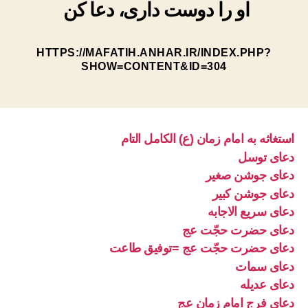
او را دوست دارى، دعا کن
HTTPS://MAFATIH.ANHAR.IR/INDEX.PHP?
SHOW=CONTENT&ID=304
استغاثه به امام زمان (ع) الکامل التام
دعای توسل
دعای جوشن صغیر
دعای جوشن کبیر
دعای سریع الاجابه
دعای حضرت حجّت عج
دعای حضرت حجّت عج =توفیق طاعت
دعای سمات
دعای عدیله
دعای فرج امام زمان عج