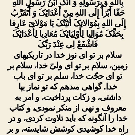
بِاللهِ وَ بِرَسُولِهِ وَ أَنَّکَ ابْنُ رَسُولِ اللهِ
حَقّا أَبْرَأُ إِلَى اللهِ مِنْ أَعْدَائِکَ وَ أَتَقَرَّبُ
إِلَى اللهِ بِمُوَالاتِکَ أَتَیْتُکَ یَا مَوْلایَ عَارِفا
بِحَقِّکَ مُوَالِیا لِأَوْلِیَائِکَ مُعَادِیا لِأَعْدَائِکَ
فَاشْفَعْ لِی عِنْدَ رَبِّکَ
سلام بر تو اى نوز خدا در تاریکیهاى
زمین، سلام بر تو اى ولىّ خدا، سلام بر
تو اى حجّت خدا، سلم بر تو اى باب
خدا. گواهى مى‏دهم که تو نماز بپا
داشتى، و زکات‏ پرداخیت، و امر به
معروف و نهى از منکر نمودى، و کتاب
خدا را آنگونه که باید تلاوت کردى، و در
راه خدا کوشیدى کوشش شایسته، و بر