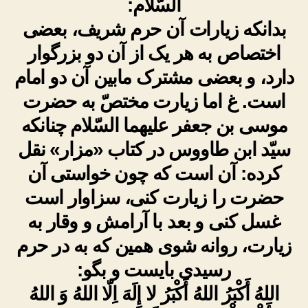
السّلام:
السَّلام
بدانکه زیارات آن حرم شریف، بعضى
اختصاص به هر یک از آن دو بزرگوار
دارد، و بعضى مشترک مابین آن دو امام
است. غ اما زیارت مختصّ به حضرت
موسى بن جعفر علیهما السّلام چنان‏که
سیّد ابن طاووس در کتاب «مزار» نقل
کرده: آن است‏ که چون خواستى آن
حضرت را زیارت کنى، سزاوار است
غسل کنى و بعد با آرامش و وقار به
زیارت، روانه شوى‏ همین که به در حرم
رسیدى بایست و بگو:
اللهُ أَکْبَرُ اللهُ أَکْبَرُ لا إِلَهَ اِلّا اللهُ وَ اللهُ