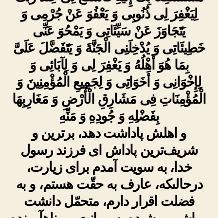
لِیَغْفِرَ لِی ذُنُوبِی وَ یَعْفُوَ عَنْ جُرْمِی وَ
یَتَجَاوَزَ عَنْ سَیِّئَاتِی وَ یَمْحُوَ عَنِّی
خَطِیئَاتِی وَ یُدْخِلَنِی الْجَنَّةَ وَ یَتَفَضَّلَ عَلَیَّ
بِمَا هُوَ أَهْلُهُ وَ یَغْفِرَ لِی وَ لِآبَائِی وَ
لِإِخْوَانِی وَ أَخَوَاتِی وَ لِجَمِیعِ الْمُؤْمِنِینَ وَ
الْمُؤْمِنَاتِ فِی مَشَارِقِ الْأَرْضِ وَ مَغَارِبِهَا
بِفَضْلِهِ وَ جُودِهِ وَ مَنِّهِ
و اهلش‏ پاداشت دهد، بر‌ترین و
شریف‌ترین پاداش اى فرزند رسول
خدا، به سویت آمدم براى زیارت،
درحالى‏که، عارف به حقّت‏ هستم، و به
فضلت اقرار دارم، متحمّل دانشت