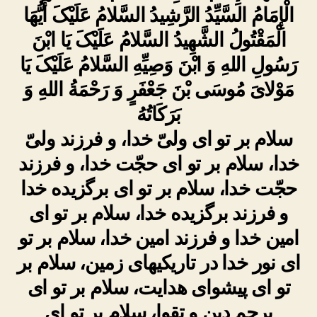
الْإِمَامُ السَّیِّدُ الرَّشِیدُ السَّلامُ عَلَیْکَ أَیُّهَا
الْمَقْتُولُ الشَّهِیدُ السَّلامُ عَلَیْکَ یَا ابْنَ
رَسُولِ اللهِ وَ ابْنَ وَصِیِّهِ السَّلامُ عَلَیْکَ یَا
مَوْلایَ مُوسَى بْنَ جَعْفَرٍ وَ رَحْمَةُ اللهِ وَ
بَرَکَاتُهُ
سلام بر تو اى ولىّ خدا، و فرزند ولىّ
خدا، سلام بر تو اى حجّت خدا، و فرزند
حجّت خدا، سلام بر تو اى برگزیده خدا
و فرزند برگزیده خدا، سلام بر تو اى
امین خدا و فرزند امین خدا، سلام بر تو
اى‏ نور خدا در تاریکیهاى زمین، سلام بر
تو اى پیشواى هدایت، سلام بر تو اى
پرچم دین‏ و تقوا، سلام بر تو اى