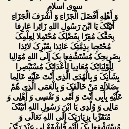
سوى اسلام
وَ أَهْلِهِ أَفْضَلَ الْجَزَاءِ وَ أَشْرَفَ الْجَزَاءِ
أَتَیْتُکَ یَا ابْنَ رَسُولِ اللهِ زَائِرا عَارِفا
بِحَقِّکَ مُقِرّا بِفَضْلِکَ مُحْتَمِلا لِعِلْمِکَ
مُحْتَجِبا بِذِمَّتِکَ عَائِذا بِقَبْرِکَ لائِذا
بِضَرِیحِکَ مُسْتَشْفِعا بِکَ إِلَى اللهِ مُوَالِیا
لِأَوْلِیَائِکَ مُعَادِیا لِأَعْدَائِکَ مُسْتَبْصِرا
بِشَأْنِکَ وَ بِالْهُدَى الَّذِی أَنْتَ عَلَیْهِ عَالِما
بِضَلالَةِ مَنْ خَالَفَکَ وَ بِالْعَمَى الَّذِی هُمْ
عَلَیْهِ بِأَبِی أَنْتَ وَ أُمِّی وَ نَفْسِی وَ أَهْلِی وَ
مَالِی وَ وُلْدِی یَا ابْنَ رَسُولِ اللهِ أَتَیْتُکَ
مُتَقَرِّبا بِزِیَارَتِکَ إِلَى اللهِ تَعَالَى وَ
مُسْتَشْفِعا بِکَ إِلَیْهِ فَاشْفَعْ لِی عِنْدَ رَبِّکَ