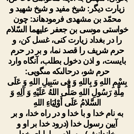
زیارت دیگر: شیخ مفید و شیخ شهید و
محمّد بن مشهدى فرموده‏اند: چون
خواستى موسى بن جعفر علیهما السّلام
را در بغداد زیارت کنى، غسل کن، و
حرم شریف را قصد نما، و بر در حرم
بایست، و اذن دخول بطلب، آنگاه وارد
حرم شو، درحالى‏که مى‏گویى:
بِسْمِ اللهِ وَ بِاللهِ وَ فِی سَبِیلِ اللهِ وَ عَلَى
مِلَّةِ رَسُولِ اللهِ صَلَّى اللهُ عَلَیْهِ وَ آلِهِ وَ
السَّلامُ عَلَى أَوْلِیَاءِ اللهِ
به نام خدا و با خدا و در راه خدا، و بر
آیین رسول خدا (درود خدا بر او و