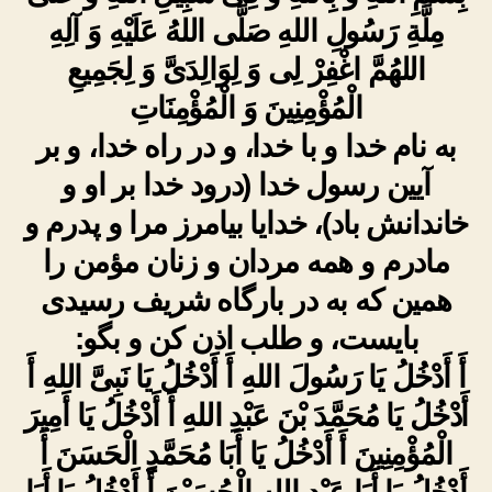
مِلَّةِ رَسُولِ اللهِ صَلَّى اللهُ عَلَیْهِ وَ آلِهِ
اللهُمَّ اغْفِرْ لِی وَ لِوَالِدَیَّ وَ لِجَمِیعِ
الْمُؤْمِنِینَ وَ الْمُؤْمِنَاتِ
به نام خدا و با خدا، و در راه خدا، و بر
آیین رسول خدا (درود خدا بر او و
خاندانش باد)، خدایا بیامرز مرا و پدرم و
مادرم و همه مردان و زنان مؤمن را
همین که به در بارگاه‏ شریف رسیدى
بایست، و طلب اذن کن و بگو:
أَ أَدْخُلُ یَا رَسُولَ اللهِ أَ أَدْخُلُ یَا نَبِیَّ اللهِ أَ
أَدْخُلُ یَا مُحَمَّدَ بْنَ عَبْدِ اللهِ أَ أَدْخُلُ یَا أَمِیرَ
الْمُؤْمِنِینَ أَ أَدْخُلُ یَا أَبَا مُحَمَّدٍ الْحَسَنَ أَ