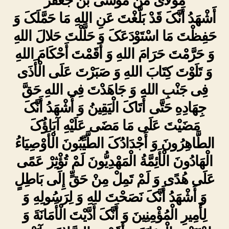
مولاى من موسى بن جعفر
أَشْهَدُ أَنَّکَ قَدْ بَلَّغْتَ عَنِ اللهِ مَا حَمَّلَکَ وَ
حَفِظْتَ مَا اسْتَوْدَعَکَ وَ حَلَّلْتَ حَلالَ اللهِ
وَ حَرَّمْتَ حَرَامَ اللهِ وَ أَقَمْتَ أَحْکَامَ اللهِ
وَ تَلَوْتَ کِتَابَ اللهِ وَ صَبَرْتَ عَلَى الْأَذَى
فِی جَنْبِ اللهِ وَ جَاهَدْتَ فِی اللهِ حَقَّ
جِهَادِهِ حَتَّى أَتَاکَ الْیَقِینُ وَ أَشْهَدُ أَنَّکَ
مَضَیْتَ عَلَى مَا مَضَى عَلَیْهِ آبَاؤُکَ
الطَّاهِرُونَ وَ أَجْدَادُکَ الطَّیِّبُونَ الْأَوْصِیَاءُ
الْهَادُونَ الْأَئِمَّةُ الْمَهْدِیُّونَ لَمْ تُؤْثِرْ عَمًى
عَلَى هُدًى وَ لَمْ تَمِلْ مِنْ حَقٍّ إِلَى بَاطِلٍ
وَ أَشْهَدُ أَنَّکَ نَصَحْتَ للهِ وَ لِرَسُولِهِ وَ
لِأَمِیرِ الْمُؤْمِنِینَ وَ أَنَّکَ أَدَّیْتَ الْأَمَانَةَ وَ