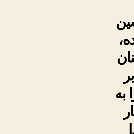
شین
ه،
نان
ر
 به
ر