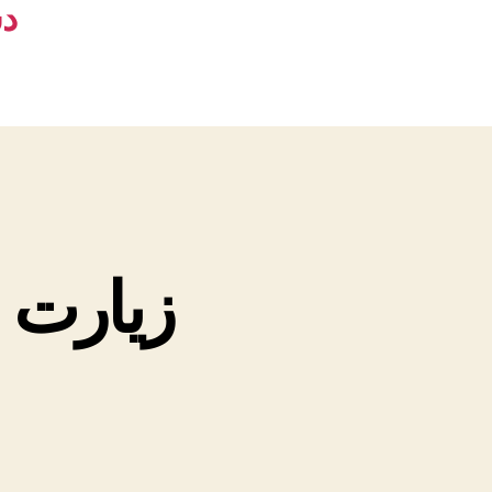
د
زیارت 