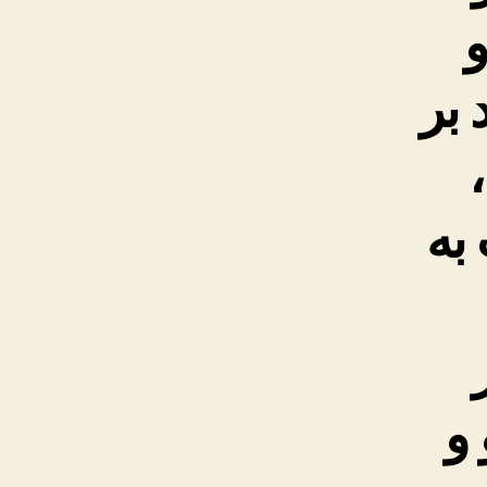
و
 بر
به
 و