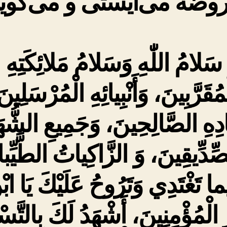
روضه می‌ایستی و می‌گوی
سَلامُ اللّٰهِ وَسَلامُ مَلائِكَتِهِ
مُقَرَّبِينَ، وَأَنْبِيائِهِ الْمُرْسَلِين
دِهِ الصَّالِحِينَ، وَجَمِيعِ الشُّه
ِّدِّيقِينَ، وَ الزَّاكِياتُ الطَّيِّ
ما تَغْتَدِي وَتَرُوحُ عَلَيْكَ يَا ابْ
ِ الْمُؤْمِنِينَ، أَشْهَدُ لَكَ بِالتَّسْ