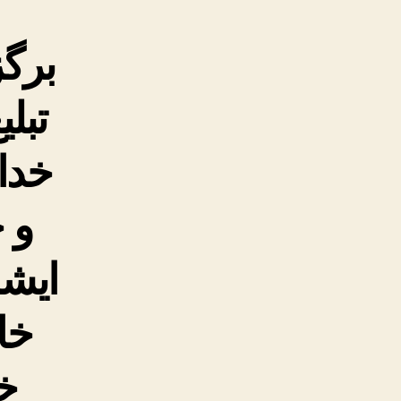
برگز
تبل
خدا 
و 
ایشا
خا
خ