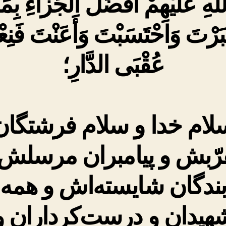
لّٰهِ عَلَيْهِمْ أَفْضَلَ الْجَزاءِ بِمَ
َرْتَ وَاحْتَسَبْتَ وَأَعَنْتَ فَنِعْ
عُقْبَى الدَّارِ؛
لام خدا و سلام فرشتگان
رّبش و پیامبران مرسلش 
بندگان شایسته‌اش و همه
هیدان و درست‌کرداران و