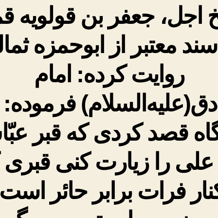
العباس
 اجل، جعفر بن قولویه ق
سند معتبر از ابوحمزه ثما
روایت کرده: امام
ق(علیه‌السلام) فرموده: 
اه قصد کردی که قبر عبّ
علی را زیارت کنی قبری 
نار فرات برابر حائر است،