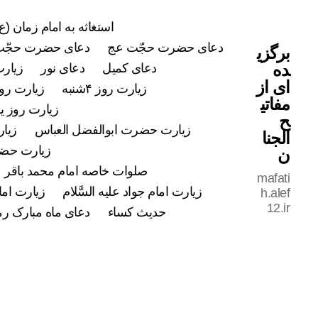
استغاثه به امام زمان (ع)
دعای حضرت حجّت عج
دعای حضرت حجّت
برگزی
ده
دعای کمیل
دعای نور
زیارت
ای از
زیارت روز ۴شنبه
زیارت روز ۵شن
مفاتی
زیارت روز ی
ح
زیارت حضرت ابوالفضل العباس
زیار
الجنا
زیارت حضرت
ن
صلوات خاصه امام محمد باقر علی
mafati
زیارت امام جواد علیه السَّلام
زیارت اما
h.alef
12.ir
حدیث کساء
دعای ماه مبارک ر