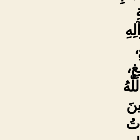
ِ
لِهِ
،
ِغِ،
ّٰهُ
ينَ
اتُ