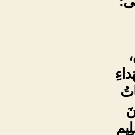
ی:
َ،
َداءِ
باتُ
نَ
لِيمِ