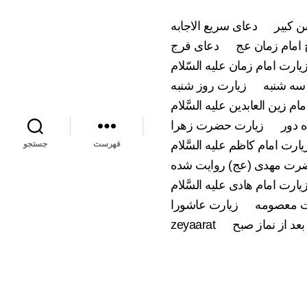
 کبیر
دعای سریع الاجابه
امام زمان عج
دعای فرج
یارت امام زمان علیه السّلام
سه شنبه
زیارت روز شنبه
ام زین العابدین علیه السَّلام
 دور
زیارت حضرت زهرا
یارت امام کاظم علیه السَّلام
فهرست
جستجو
ضرت مهدی (عج) روایت شده
یارت امام هادی علیه السَّلام
 معصومه
زیارت عاشورا
بعد از نماز صبح
zeyaarat