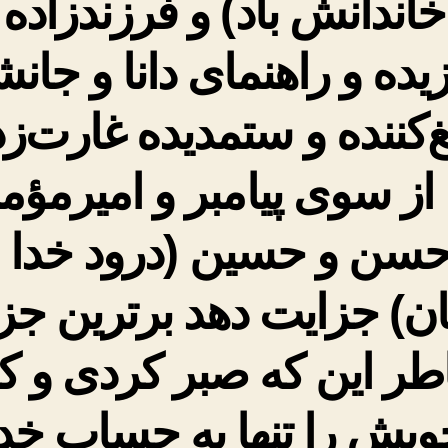
خاندانش باد) و فرزندزاده
یده و راهنمای دانا و جان
یغ‌کننده و ستمدیده غارت‌زد
از سوی پیامبر و امیرمؤم
حسن و حسین (درود خدا ب
ن) جزایت دهد برترین جزا
طر این که صبر کردی و کا
ویش را تنها به حساب خدا