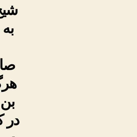
شیخ
به 
صاد
هرگ
بن 
در ک