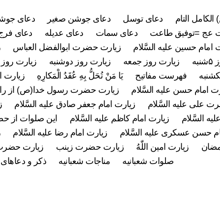
 الکامل التام
دعای توسل
دعای جوشن صغیر
دعای جوشن
 عج =توفیق طاعت
دعای سمات
دعای عدیله
دعای فرج 
 امام حسین علیه السَّلام
زیارت حضرت ابوالفضل العباس
ز
به
زیارت روز جمعه
زیارت روز دوشنبه
زیارت روز 
کشنبه
فهرست مفاتیح
يَا مَنْ تُحَلُّ بِهِ عُقَدُ الْمَكارِهِ
زیارت ام
ت امام حسن علیه السَّلام
زیارت حضرت رسول خدا(ص) از راه
 علی علیه السَّلام
زیارت امام جعفر صادق علیه السَّلام
ز
ه السَّلام
زیارت امام کاظم علیه السَّلام
این صلوات از ح
م حسن عسکری علیه السَّلام
زیارت امام رضا علیه السَّلام
ز
مضان
زیارت امین اللّٰهُ
زیارت حضرت زینب
زیارت حضرت
صلوات شعبانیه
مناجات شعبانیه
ذکر و دعاهای 