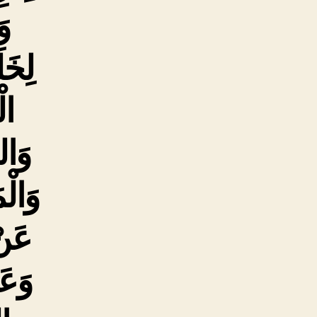
وَ
لِخَل
ال
وَالد
وَالْ
عَنْ
وَعَ