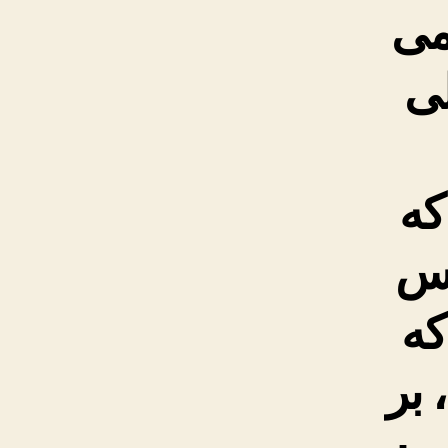
می
لی
که
اس
که
 بر