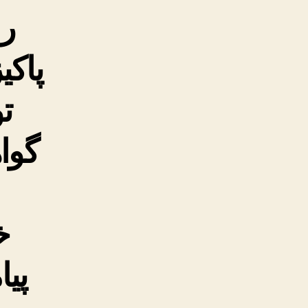
را
پاکی
ت
گوا
خ
پیا