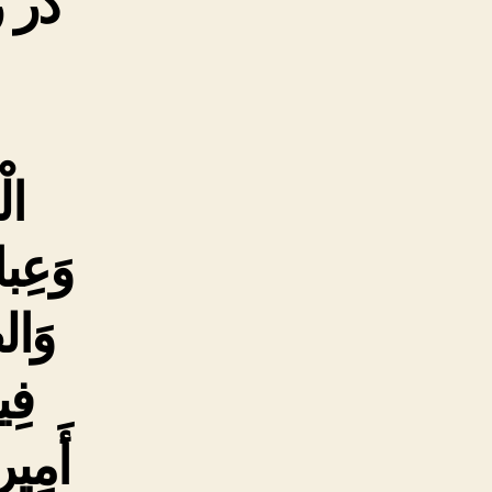
در 
الْ
وَعِبا
وَالص
فِي
أَمِير