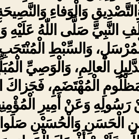
التَّصْدِيقِ وَالْوَفاءِ وَالنَّصِيحَة
َفِ النَّبِيِّ صَلَّى اللّٰهُ عَلَيْهِ وَآ
ْمُرْسَلِ، وَالسِّبْطِ الْمُنْتَجَبِ
َّلِيلِ الْعالِمِ، وَالْوَصِيِّ الْمُبَلّ
مَظْلُومِ الْمُهْتَضَمِ، فَجَزاكَ الل
 رَسُولِهِ وَعَنْ أَمِيرِ الْمُؤْمِنِ
نِ الْحَسَنِ وَالْحُسَيْنِ صَلَو