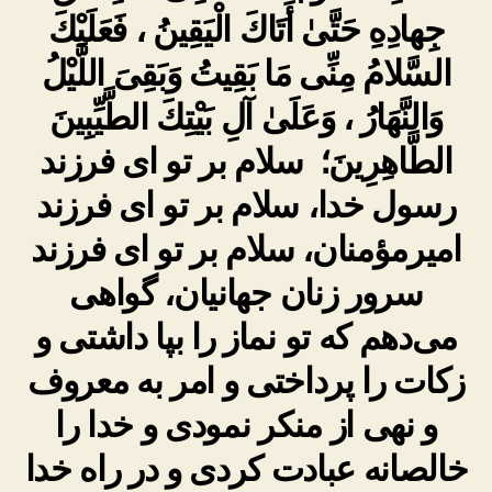
جِهادِهِ حَتَّىٰ أَتَاكَ الْيَقِينُ ، فَعَلَيْكَ
السَّلامُ مِنِّى مَا بَقِيتُ وَبَقِىَ اللَّيْلُ
وَالنَّهَارُ ، وَعَلَىٰ آلِ بَيْتِكَ الطَّيِّبِينَ
الطَّاهِرِينَ؛ سلام بر تو ای فرزند
رسول خدا، سلام بر تو ای فرزند
امیرمؤمنان، سلام بر تو ای فرزند
سرور زنان جهانیان، گواهی
می‌دهم که تو نماز را بپا داشتی و
زکات را پرداختی و امر به معروف
و نهی از منکر نمودی و خدا را
خالصانه عبادت کردی و در راه خدا