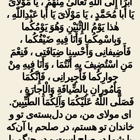
أَبْرَأُ إِلَى اللّٰهِ تَعالىٰ مِنْهُمْ ، يَا مَوْلَاىَ
يَا أَبا مُحَمَّدٍ ، يَا مَوْلَاىَ يَا أَبا عَبْدِاللّٰهِ ،
هٰذا يَوْمُ الإِثْنَيْنِ وَهُوَ يَوْمُكُما
وَبِاسْمِكُما وَأَنَا فِيهِ ضَيْفُكُما ،
فَأَضِيفانِى وَأَحْسِنا ضِيَافَتِى ، فَنِعْمَ
مَنِ اسْتُضِيفَ بِهِ أَنْتُمَا ، وَأَنَا فِيهِ مِنْ
جِوارِكُما فَأَجِيرانِى ، فَإِنَّكُمَا
مَأمُورانِ بِالضِّيافَةِ وَالْإِجارَةِ ،
فَصَلَّى اللّٰهُ عَلَيْكُمَا وَآلِكُمَا الطَّيِّبِينَ.
ای مولای من، من دل‌بسته‌ی تو و
خاندان تو هستم، در صلحم با آن‌که
با شما در صلح است و در جنگم با