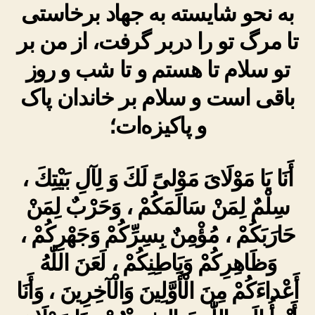
به نحو شایسته به جهاد برخاستی
تا مرگ تو را دربر گرفت، از من بر
تو سلام تا هستم و تا شب و روز
باقی است و سلام بر خاندان پاک
و پاکیزه‌ات؛
أَنَا يَا مَوْلَاىَ مَوْلىً لَكَ وَ لِآلِ بَيْتِكَ ،
سِلْمٌ لِمَنْ سَالَمَكُمْ ، وَحَرْبٌ لِمَنْ
حَارَبَكُمْ ، مُؤْمِنٌ بِسِرِّكُمْ وَجَهْرِكُمْ ،
وَظَاهِرِكُمْ وَبَاطِنِكُمْ ، لَعَنَ اللّٰهُ
أَعْداءَكُمْ مِنَ الْأَوَّلِينَ وَالْآخِرِينَ ، وَأَنَا