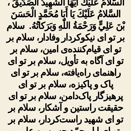
السَّلامُ عَلَيْكَ أَيُّهَا الشَّهِيدُ الصِّدِّيقُ ،
السَّلامُ عَلَيْكَ يَا أَبَا مُحَمَّدٍ الْحَسَنَ
بْنَ عَلِيٍّ وَرَحْمَةُ اللّٰهِ وَبَرَكاتُهُ. سلام
بر تو ای نیکوکردار وفادار، سلام بر
تو ای قیام‌کننده‌ی امین، سلام بر
تو ای آگاه به تأویل، سلام بر تو ای
راهنمای راه‌یافته، سلام بر تو ای
پاک و پاکیزه، سلام بر تو ای
پرهیزگار پاک‌دامن، سلام بر تو ای
حقیقت راستین و آشکار، سلام بر
تو ای شهید راست‌کردار، سلام بر
تو ای ابا محمّد حسن بن علی و