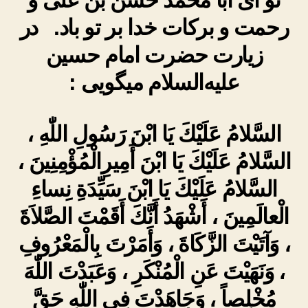
رحمت و برکات خدا بر تو باد. در
زیارت حضرت امام حسین
علیه‌السلام میگویی :
السَّلامُ عَلَيْكَ يَا ابْنَ رَسُولِ اللّٰهِ ،
السَّلامُ عَلَيْكَ يَا ابْنَ أَمِيرِالْمُؤْمِنِينَ ،
السَّلامُ عَلَيْكَ يَا ابْنَ سَيِّدَةِ نِساءِ
الْعالَمِينَ ، أَشْهَدُ أَنَّكَ أَقَمْتَ الصَّلاَةَ
، وَآتَيْتَ الزَّكَاةَ ، وَأَمَرْتَ بِالْمَعْرُوفِ
، وَنَهَيْتَ عَنِ الْمُنْكَرِ ، وَعَبَدْتَ اللّٰهَ
مُخْلِصاً ، وَجَاهَدْتَ فِى اللّٰهِ حَقَّ