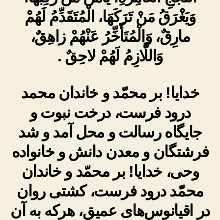
وَيَغْرَقُ مَنْ تَرَكَهَا، الْمُتَقَدِّمُ لَهُمْ
مارِقٌ، وَالْمُتَأَخِّرُ عَنْهُمْ زاهِقٌ،
وَاللَّازِمُ لَهُمْ لاحِقٌ .
خدایا! بر محمّد و خاندان محمد
درود فرست، درخت نبوت و
جایگاه رسالت و محل آمد و شد
فرشتگان و معدن دانش و خانواده
وحی، خدایا! بر محمّد و خاندان
محمّد درود فرست، کشتی روان
در اقیانوس‌های عمیق، هرکه به آن