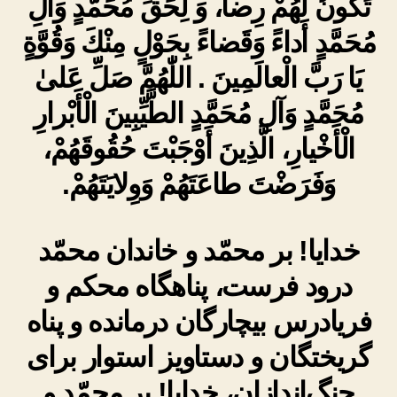
تَكُونُ لَهُمْ رِضاً، وَ لِحَقِّ مُحَمَّدٍ وَآلِ
مُحَمَّدٍ أَداءً وَقَضاءً بِحَوْلٍ مِنْكَ وَقُوَّةٍ
يَا رَبَّ الْعالَمِينَ . اللّٰهُمَّ صَلِّ عَلىٰ
مُحَمَّدٍ وَآلِ مُحَمَّدٍ الطَّيِّبِينَ الْأَبْرارِ
الْأَخْيارِ، الَّذِينَ أَوْجَبْتَ حُقُوقَهُمْ،
وَفَرَضْتَ طاعَتَهُمْ وَوِلايَتَهُمْ.
خدایا! بر محمّد و خاندان محمّد
درود فرست، پناهگاه محکم و
فریادرس بیچارگان درمانده و پناه
گریختگان و دستاویز استوار برای
چنگ‌اندازان، خدایا! بر محمّد و