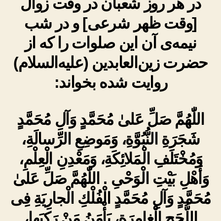
در هر روز شعبان در وقت زوال
[وقت ظهر شرعی] و در شب
نیمه‌ی آن این صلوات را که از
حضرت زین‌العابدین (علیه‌السلام)
روایت شده بخواند:
اللّٰهُمَّ صَلِّ عَلىٰ مُحَمَّدٍ وَآلِ مُحَمَّدٍ
شَجَرَةِ النُّبُوَّةِ، وَمَوضِعِ الرِّسالَةِ،
وَمُخْتَلَفِ الْمَلائِكَةِ، وَمَعْدِنِ الْعِلْمِ،
وَأَهْلِ بَيْتِ الْوَحْىِ . اللّٰهُمَّ صَلِّ عَلىٰ
مُحَمَّدٍ وَآلِ مُحَمَّدٍ الْفُلْكِ الْجارِيَةِ فِى
اللُّجَجِ الْغامِرَةِ، يَأْمَنُ مَنْ رَكِبَها،