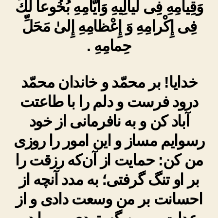
وَقِيامِهِ فِى لَيالِيهِ وَأَيَّامِهِ بُخُوعاً لَكَ
فِى إِكْرامِهِ وَ إِعْظامِهِ إِلىٰ مَحَلِّ
حِمامِهِ .
خدایا! بر محمّد و خاندان محمّد
درود فرست و دلم را با طاعتت
آباد کن و به نافرمانی از خود
رسوایم مساز و این امور را روزی
من کن: حمایت از آن‌که رزقت را
بر او تنگ گرفتی؛ به مدد آنچه از
احسانت بر من وسعت دادی و از