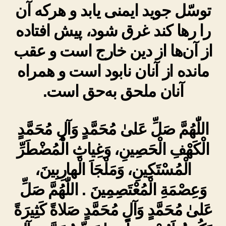
توسّل جوید ایمنی یابد و هرکه آن
را رها کند غرق شود، پیش افتاده
از آن‌ها از دین خارج است و عقب
مانده از آنان نابود است و همراه
آنان ملحق به‌حق است.
اللّٰهُمَّ صَلِّ عَلىٰ مُحَمَّدٍ وَآلِ مُحَمَّدٍ
الْكَهْفِ الْحَصِينِ، وَغِياثِ الْمُضْطَرِّ
الْمُسْتَكِينِ، وَمَلْجَاَ الْهارِبِينَ،
وَعِصْمَةِ الْمُعْتَصِمِينَ . اللّٰهُمَّ صَلِّ
عَلىٰ مُحَمَّدٍ وَآلِ مُحَمَّدٍ صَلاةً كَثِيرَةً