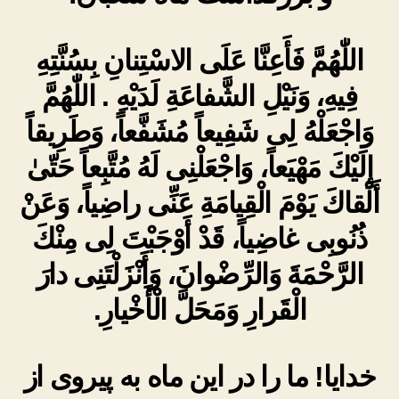
اللّٰهُمَّ فَأَعِنَّا عَلَى الاسْتِنانِ بِسُنَّتِهِ
فِيهِ، وَنَيْلِ الشَّفاعَةِ لَدَيْهِ . اللّٰهُمَّ
وَاجْعَلْهُ لِى شَفِيعاً مُشَفَّعاً، وَطَرِيقاً
إِلَيْكَ مَهْيَعاً، وَاجْعَلْنِى لَهُ مُتَّبِعاً حَتّىٰ
أَلْقاكَ يَوْمَ الْقِيامَةِ عَنِّى راضِياً، وَعَنْ
ذُنُوبِى غاضِياً، قَدْ أَوْجَبْتَ لِى مِنْكَ
الرَّحْمَةَ وَالرِّضْوانَ، وَأَنْزَلْتَنِى دارَ
الْقَرارِ وَمَحَلَّ الْأَخْيارِ.
خدایا! ما را در این ماه به پیروی از