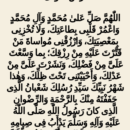
اللّٰهُمَّ صَلِّ عَلىٰ مُحَمَّدٍ وَآلِ مُحَمَّدٍ
وَاعْمُرْ قَلْبِى بِطاعَتِكَ، وَلَا تُخْزِنِى
بِمَعْصِيَتِكَ، وَارْزُقْنِى مُواساةَ مَنْ
قَتَّرْتَ عَلَيْهِ مِنْ رِزْقِكَ؛ بِما وَسَّعْتَ
عَلَىَّ مِنْ فَضْلِكَ، وَنَشَرْتَ عَلَىَّ مِنْ
عَدْلِكَ، وَأَحْيَيْتَنِى تَحْتَ ظِلِّكَ، وَهٰذا
شَهْرُ نَبِيِّكَ سَيِّدِ رُسُلِكَ شَعْبانُ الَّذِى
حَفَفْتَهُ مِنْكَ بِالرَّحْمَةِ وَالرِّضْوانِ
الَّذِى كانَ رَسُولُ اللّٰهِ صَلَّى اللّٰهُ
عَلَيْهِ وَآلِهِ وَسَلَّمَ يَدْأَبُ فِى صِيامِهِ