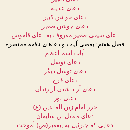
دعای عدیله
دعای جوشن کبیر
دعای جوشن صغیر
دعای سیفی صغیر معروف به دعای قاموس
فصل هفتم: بعضی آیات و دعاهای نافعه مختصره
آیات اسم اعظم
دعای توسل
دعای توسل دیگر
دعای فرج
دعای آزاد شدن از زندان
دعای نور
حرز امام زین العابدین (ع)
دعای مقاتل بن سلیمان
دعایی که جبرئیل به پیغمیر(ص) آموخت