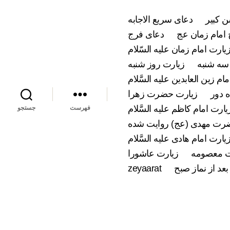
 کبیر
دعای سریع الاجابه
امام زمان عج
دعای فرج
یارت امام زمان علیه السّلام
سه شنبه
زیارت روز شنبه
ام زین العابدین علیه السَّلام
 دور
زیارت حضرت زهرا
یارت امام کاظم علیه السَّلام
فهرست
جستجو
ضرت مهدی (عج) روایت شده
یارت امام هادی علیه السَّلام
 معصومه
زیارت عاشورا
بعد از نماز صبح
zeyaarat