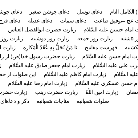
 الکامل التام
دعای توسل
دعای جوشن صغیر
دعای جوشن
 عج =توفیق طاعت
دعای سمات
دعای عدیله
دعای فرج 
 امام حسین علیه السَّلام
زیارت حضرت ابوالفضل العباس
ز
به
زیارت روز جمعه
زیارت روز دوشنبه
زیارت روز 
کشنبه
فهرست مفاتیح
يَا مَنْ تُحَلُّ بِهِ عُقَدُ الْمَكارِهِ
زیارت ام
ت امام حسن علیه السَّلام
زیارت حضرت رسول خدا(ص) از راه
 علی علیه السَّلام
زیارت امام جعفر صادق علیه السَّلام
ز
ه السَّلام
زیارت امام کاظم علیه السَّلام
این صلوات از ح
م حسن عسکری علیه السَّلام
زیارت امام رضا علیه السَّلام
ز
مضان
زیارت امین اللّٰهُ
زیارت حضرت زینب
زیارت حضرت
صلوات شعبانیه
مناجات شعبانیه
ذکر و دعاهای 