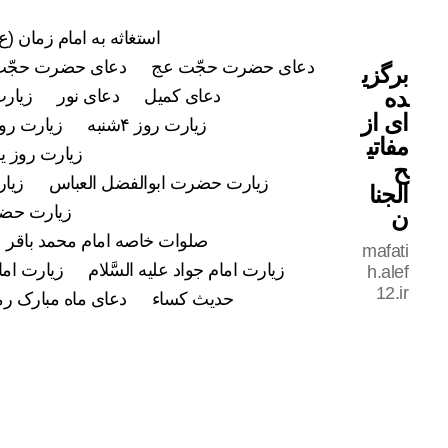
استغاثه به امام زمان (ع)
دعای حضرت حجّت عج
دعای حضرت حجّت
برگزی
ده
دعای کمیل
دعای نور
زیارت
ای از
زیارت روز ۴شنبه
زیارت روز ۵شن
مفاتی
زیارت روز ی
ح
زیارت حضرت ابوالفضل العباس
زیار
الجنا
زیارت حضرت
ن
صلوات خاصه امام محمد باقر علی
mafati
زیارت امام جواد علیه السَّلام
زیارت اما
h.alef
12.ir
حدیث کساء
دعای ماه مبارک ر