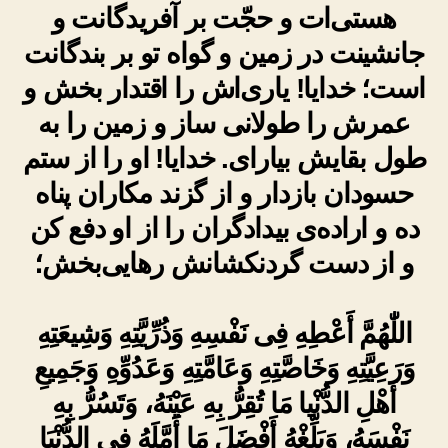
هستی‌ات و حجّت بر آفریدگانت و
جانشینت در زمین و گواه تو بر بندگانت
است؛ خدایا! یاری‌اش را اقتدار بخش و
عمرش را طولانی ساز و زمین را به
طول بقایش بیارای. خدایا! او را از ستم
حسودان بازدار و از گزند مکاران پناه
ده و اراده‌ی بیدادگران را از او دفع کن
و از دست گردنکشانش رهایی‌بخش؛
اللّٰهُمَّ أَعْطِهِ فِى نَفْسِهِ وَذُرِّيَّتِهِ وَشِيعَتِهِ
وَرَعِيَّتِهِ وَخَاصَّتِهِ وَعَامَّتِهِ وَعَدُوِّهِ وَجَمِيعِ
أَهْلِ الدُّنْيا مَا تُقِرُّ بِهِ عَيْنَهُ، وَتَسُرُّ بِهِ
نَفْسَهُ، وَبَلِّغْهُ أَفْضَلَ مَا أَمَّلَهُ فِى الدُّنْيَا