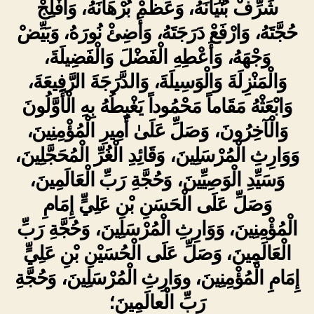
شَرِّفْ بُنْيَانَهُ، وَعَظِّمْ بُرْهَانَهُ، وَأَفْلِجْ
حُجَّتَهُ، وَارْفَعْ دَرَجَتَهُ، وَأَضِئْ نُورَهُ، وَبَيِّضْ
وَجْهَهُ، وَأَعْطِهِ الْفَضْلَ وَالْفَضِيلَةَ،
وَالْمَنْزِلَةَ وَالْوَسِيلَةَ، وَالدَّرَجَةَ الرَّفِيعَةَ،
وَابْعَثْهُ مَقَاماً مَحْمُوداً يَغْبِطُهُ بِهِ الْأَوَّلُونَ
وَالْآخِرُونَ، وَصَلِّ عَلَىٰ أَمِيرِ الْمُؤْمِنِينَ،
وَوَارِثِ الْمُرْسَلِينَ، وَقَائِدِ الْغُرِّ الْمُحَجَّلِينَ،
وَسَيِّدِ الْوَصِيِّينَ، وَحُجَّةِ رَبِّ الْعَالَمِينَ،
وَصَلِّ عَلَى الْحَسَنِ بْنِ عَلِيٍّ إِمَامِ
الْمُؤْمِنِينَ، وَوَارِثِ الْمُرْسَلِينَ، وَحُجَّةِ رَبِّ
الْعَالَمِينَ، وَصَلِّ عَلَى الْحُسَيْنِ بْنِ عَلِيٍّ
إِمَامِ الْمُؤْمِنِينَ، ووَارِثِ الْمُرْسَلِينَ، وَحُجَّةِ
رَبِّ الْعالَمِينَ؛