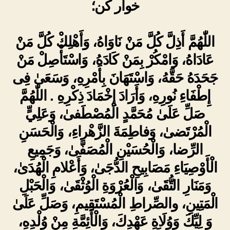
خوار کن؛
اللّٰهُمَّ أَذِلَّ كُلَّ مَنْ نَاوَاهُ، وَأَهْلِكْ كُلَّ مَنْ
عَادَاهُ، وَامْكُرْ بِمَنْ كَادَهُ، وَاسْتَأْصِلْ مَنْ
جَحَدَهُ حَقَّهُ، وَاسْتَهَانَ بِأَمْرِهِ، وَسَعَىٰ فِى
إِطْفَاءِ نُورِهِ، وَأَرَادَ إِخْمَادَ ذِكْرِهِ . اللّٰهُمَّ
صَلِّ عَلَىٰ مُحَمَّدٍ الْمُصْطَفىٰ، وَعَلِيٍّ
الْمُرْتَضىٰ، وَفاطِمَةَ الزَّهْراءِ، وَالْحَسَنِ
الرِّضا، وَالْحُسَيْنِ الْمُصَفَّىٰ، وَجَمِيعِ
الْأَوْصِيَاءِ مَصَابِيحِ الدُّجَىٰ، وَأَعْلامِ الْهُدَىٰ،
وَمَنَارِ التُّقَىٰ، وَالْعُرْوَةِ الْوُثْقَىٰ، وَالْحَبْلِ
الْمَتِينِ، والصِّراطِ الْمُسْتَقِيمِ، وَصَلِّ عَلَىٰ
وَ لِيِّكَ وَوُلَاةِ عَهْدِكَ، وَالْأَئِمَّةِ مِنْ وُلْدِهِ،