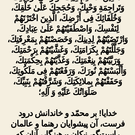
وَتَراجِمَةِ وَحْيِكَ، وَحُجَجِكَ عَلَىٰ خَلْقِكَ،
وَخُلَفَائِكَ فِى أَرْضِكَ، الَّذِينَ اخْتَرْتَهُمْ
لِنَفْسِكَ، وَاصْطَفَيْتَهُمْ عَلَىٰ عِبَادِكَ،
وَارْتَضَيْتَهُمْ لِدِينِكَ، وَخَصَصْتَهُمْ بِمَعْرِفَتِكَ،
وَجَلَّلْتَهُمْ بِكَرَامَتِكَ، وَغَشَّيْتَهُمْ بِرَحْمَتِكَ،
وَرَبَّيْتَهُمْ بِنِعْمَتِكَ، وَغَذَّيْتَهُمْ بِحِكْمَتِكَ،
وَأَلْبَسْتَهُمْ نُورَكَ، وَرَفَعْتَهُمْ فِى مَلَكُوتِكَ،
وَحَفَفْتَهُمْ بِملائِكَتِكَ، وَشَرَّفْتَهُمْ بِنَبِيِّكَ،
صَلَوَاتُكَ عَلَيْهِ وَ آلِهِ؛
خدایا! بر محمّد و خاندانش درود
فرست، آن پیشوایان رهنما و عالمان
راست‌گو، نیکان پرهیزگار، آنان که