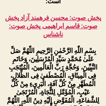
است:
پخش صوت: محسن فرهمند آزاد
پخش
صوت: قاسم ابراهیمی
پخش صوت:
ناشناس
بِسْمِ اللّٰهِ الرَّحْمٰنِ الرَّحِيمِ اللّٰهُمَّ صَلِّ
عَلَىٰ مُحَمَّدٍ سَيِّدِ الْمُرْسَلِينَ، وَخَاتَمِ
النَّبِيِّينَ، وَحُجَّةِ رَبِّ الْعَالَمِينَ، الْمُنْتَجَبِ
فِى الْمِيثَاقِ، الْمُصْطَفىٰ فِى الظِّلالِ،
الْمُطَهَّرِ مِنْ كُلِّ آفَةٍ، الْبَرِىءِ مِنْ كُلِّ
عَيْبٍ، الْمُؤَمَّلِ لِلنَّجَاةِ، الْمُرْتَجَىٰ
لِلشَّفاعَةِ، الْمُفَوَّضِ إِلَيْهِ دِينُ اللّٰهِ، اللّٰهُمَّ