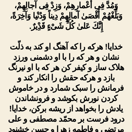
وَمُدَّ فِى أَعْمارِهِمْ، وَزِدْ فِى آجالِهِمْ،
وَبَلِّغْهُمْ أَقْصَىٰ آمالِهِمْ دِيناً وَدُنْيا وَآخِرَةً،
إِنَّكَ عَلىٰ كُلِّ شَىْءٍ قَدِْيرٌ.
خدایا! هرکه را که آهنگ او کند به ذلّت
نشان و هر که را با او دشمنی ورزد
هلاک ساز و کیفر کن هر که با او نیرنگ
بازد و هرکه حقش را انکار کند و
فرمانش را سبک شمارد و در خاموش
کردن نورش بکوشد و فرونشاندن
یادش را بخواهد از ریشه برکن، خدایا!
درود فرست بر محمّد مصطفی و علی
مرتضی و فاطمه زهرا و حسن خشنود