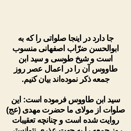
صلوات
از
حضرت
مهدی
(عج)
روایت
جا دارد در اینجا صلواتی را که به
شده
ابوالحسن ضرّاب اصفهانی منسوب
است و شیخ طوسی و سید ابن
طاووس آن را در اعمال عصر روز
جمعه ذکر نموده‌اند بیان کنیم.
سید ابن طاووس فرموده است: این
صلوات از مولای ما حضرت مهدی (عج)
روایت شده است و چنانچه تعقیبات
روز جمعه را به جهت عذری نتوانستی