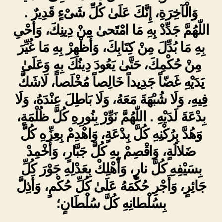
وَالْآخِرَةِ، إِنَّكَ عَلَىٰ كُلِّ شَىْءٍ قَدِيرٌ .
اللّٰهُمَّ جَدِّدْ بِهِ مَا امْتَحىٰ مِنْ دِينِكَ، وَأَحْىِ
بِهِ مَا بُدِّلَ مِنْ كِتَابِكَ، وَأَظْهِرْ بِهِ مَا غُيِّرَ
مِنْ حُكْمِكَ، حَتَّىٰ يَعُودَ دِينُكَ بِهِ وَعَلَىٰ
يَدَيْهِ غَضّاً جَدِيداً خَالِصاً مُخْلَصاً، لَاشَكَّ
فِيهِ، وَلَا شُبْهَةَ مَعَهُ، وَلَا بَاطِلَ عِنْدَهُ، وَلَا
بِدْعَةَ لَدَيْهِ . اللّٰهُمَّ نَوِّرْ بِنُورِهِ كُلَّ ظُلْمَةٍ،
وَهُدَّ بِرُكْنِهِ كُلَّ بِدْعَةٍ، وَاهْدِمْ بِعِزِّهِ كُلَّ
ضَلالَةٍ، وَاقْصِمْ بِهِ كُلَّ جَبَّارٍ، وَأَخْمِدْ
بِسَيْفِهِ كُلَّ نارٍ، وَأَهْلِكْ بِعَدْلِهِ جَوْرَ كُلِّ
جَائِرٍ، وَأَجْرِ حُكْمَهُ عَلَىٰ كُلِّ حُكْمٍ، وَأَذِلَّ
بِسُلْطانِهِ كُلَّ سُلْطَانٍ؛