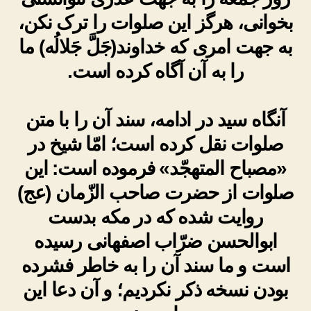
بخوانی، هرگز این صلوات را ترک نکن،
به جهت امری که خداوند(جَلَّ جَلالُه) ما
را به آن آگاه کرده است.
آنگاه سید در ادامه، سند آن را با متن
صلوات نقل کرده است؛ امّا شیخ در
«مصباح المتهجّد» فرموده است: این
صلوات از حضرت صاحب الزّمان (عج)
روایت شده که در مکه بدست
ابوالحسن ضرّاب اصفهانی رسیده
است و ما سند آن را به خاطر فشرده
بودن نسخه ذکر نکردیم؛ و آن دعا این