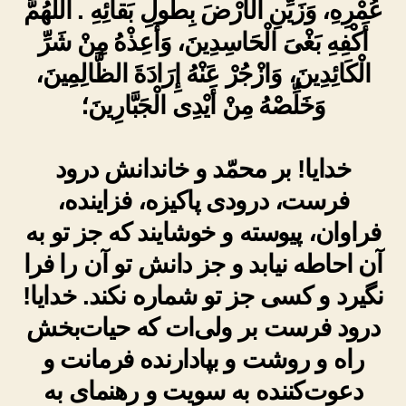
عُمْرِهِ، وَزَيِّنِ الْأَرْضَ بِطُولِ بَقائِهِ . اللّٰهُمَّ
أَكْفِهِ بَغْىَ الْحَاسِدِينَ، وَأَعِذْهُ مِنْ شَرِّ
الْكَائِدِينَ، وَازْجُرْ عَنْهُ إِرَادَةَ الظَّالِمِينَ،
وَخَلِّصْهُ مِنْ أَيْدِى الْجَبَّارِينَ؛
خدایا! بر محمّد و خاندانش درود
فرست، درودی پاکیزه، فزاینده،
فراوان، پیوسته و خوشایند که جز تو به
آن احاطه نیابد و جز دانش تو آن را فرا
نگیرد و کسی جز تو شماره نکند. خدایا!
درود فرست بر ولی‌ات که حیات‌بخش
راه و روشت و بپادارنده فرمانت و
دعوت‌کننده به سویت و رهنمای به