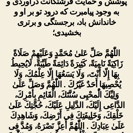
پوشش و حمایت فرشتگانت درآوردی و
به وجود پیامبرت که درود تو بر او و
خاندانش باد، برجستگی و برتری
بخشیدی؛
اللّٰهُمَّ صَلِّ عَلىٰ مُحَمَّدٍ وَعَلَيْهِمْ صَلَاةً
زَاكِيَةً نَامِيَةً، كَثِيرَةً دَائِمَةً طَيِّبَةً، لَايُحِيطُ
بِهَا إِلّا أَنْتَ، وَلَا يَسَعُهَا إِلّا عِلْمُكَ، وَلَا
يُحْصِيهَا أَحَدٌ غَيْرُكَ . اللّٰهُمَّ وَصَلِّ عَلَىٰ
وَلِيِّكَ الُْمحْيِى سُنَّتَكَ، الْقَائِمِ بِأَمْرِكَ،
الدَّاعِى إِلَيْكَ، الدَّلِيلِ عَلَيْكَ، حُجَّتِكَ عَلَىٰ
خَلْقِكَ، وَخَلِيفَتِكَ فِى أَرْضِكَ، وَشَاهِدِكَ
عَلَىٰ عِبَادِكَ . اللّٰهُمَّ أَعِزَّ نَصْرَهُ، وَمُدَّ فِى