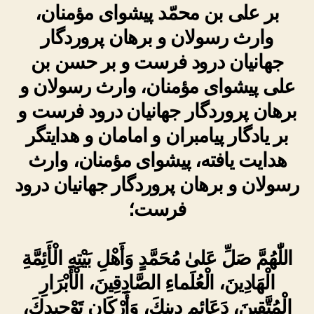
بر علی بن محمّد پیشوای مؤمنان،
وارث رسولان و برهان پروردگار
جهانیان درود فرست و بر حسن بن
علی پیشوای مؤمنان، وارث رسولان و
برهان پروردگار جهانیان درود فرست و
بر یادگار پیامبران و امامان و هدایتگر
هدایت یافته، پیشوای مؤمنان، وارث
رسولان و برهان پروردگار جهانیان درود
فرست؛
اللّٰهُمَّ صَلِّ عَلىٰ مُحَمَّدٍ وَأَهْلِ بَيْتِهِ الْأَئِمَّةِ
الْهَادِينَ، الْعُلَماءِ الصَّادِقِينَ، الْأَبْرَارِ
الْمُتَّقِينَ، دَعَائِمِ دِينِكَ، وَأَرْكَانِ تَوْحِيدِكَ،