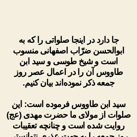
صلوات
از
حضرت
مهدی
(عج)
روایت
جا دارد در اینجا صلواتی را که به
شده
ابوالحسن ضرّاب اصفهانی منسوب
است و شیخ طوسی و سید ابن
طاووس آن را در اعمال عصر روز
جمعه ذکر نموده‌اند بیان کنیم.
سید ابن طاووس فرموده است: این
صلوات از مولای ما حضرت مهدی (عج)
روایت شده است و چنانچه تعقیبات
روز جمعه را به جهت عذری نتوانستی