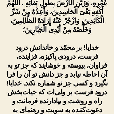
عُمْرِهِ، وَزَيِّنِ الْأَرْضَ بِطُولِ بَقائِهِ . اللّٰهُمَّ
أَكْفِهِ بَغْىَ الْحَاسِدِينَ، وَأَعِذْهُ مِنْ شَرِّ
الْكَائِدِينَ، وَازْجُرْ عَنْهُ إِرَادَةَ الظَّالِمِينَ،
وَخَلِّصْهُ مِنْ أَيْدِى الْجَبَّارِينَ؛
خدایا! بر محمّد و خاندانش درود
فرست، درودی پاکیزه، فزاینده،
فراوان، پیوسته و خوشایند که جز تو به
آن احاطه نیابد و جز دانش تو آن را فرا
نگیرد و کسی جز تو شماره نکند. خدایا!
درود فرست بر ولی‌ات که حیات‌بخش
راه و روشت و بپادارنده فرمانت و
دعوت‌کننده به سویت و رهنمای به