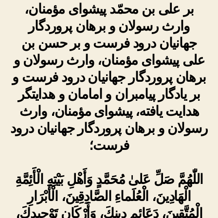
بر علی بن محمّد پیشوای مؤمنان،
وارث رسولان و برهان پروردگار
جهانیان درود فرست و بر حسن بن
علی پیشوای مؤمنان، وارث رسولان و
برهان پروردگار جهانیان درود فرست و
بر یادگار پیامبران و امامان و هدایتگر
هدایت یافته، پیشوای مؤمنان، وارث
رسولان و برهان پروردگار جهانیان درود
فرست؛
اللّٰهُمَّ صَلِّ عَلىٰ مُحَمَّدٍ وَأَهْلِ بَيْتِهِ الْأَئِمَّةِ
الْهَادِينَ، الْعُلَماءِ الصَّادِقِينَ، الْأَبْرَارِ
الْمُتَّقِينَ، دَعَائِمِ دِينِكَ، وَأَرْكَانِ تَوْحِيدِكَ،