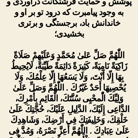
پوشش و حمایت فرشتگانت درآوردی و
به وجود پیامبرت که درود تو بر او و
خاندانش باد، برجستگی و برتری
بخشیدی؛
اللّٰهُمَّ صَلِّ عَلىٰ مُحَمَّدٍ وَعَلَيْهِمْ صَلَاةً
زَاكِيَةً نَامِيَةً، كَثِيرَةً دَائِمَةً طَيِّبَةً، لَايُحِيطُ
بِهَا إِلّا أَنْتَ، وَلَا يَسَعُهَا إِلّا عِلْمُكَ، وَلَا
يُحْصِيهَا أَحَدٌ غَيْرُكَ . اللّٰهُمَّ وَصَلِّ عَلَىٰ
وَلِيِّكَ الُْمحْيِى سُنَّتَكَ، الْقَائِمِ بِأَمْرِكَ،
الدَّاعِى إِلَيْكَ، الدَّلِيلِ عَلَيْكَ، حُجَّتِكَ عَلَىٰ
خَلْقِكَ، وَخَلِيفَتِكَ فِى أَرْضِكَ، وَشَاهِدِكَ
عَلَىٰ عِبَادِكَ . اللّٰهُمَّ أَعِزَّ نَصْرَهُ، وَمُدَّ فِى