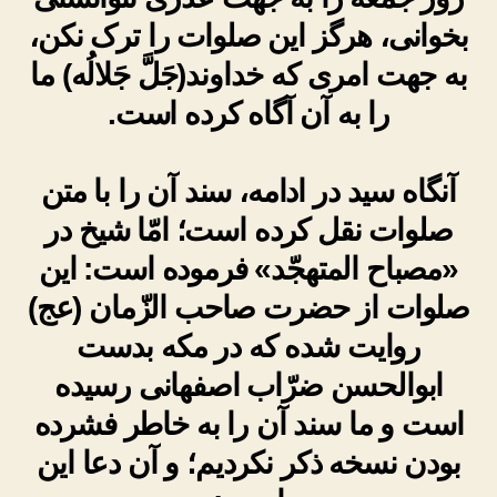
بخوانی، هرگز این صلوات را ترک نکن،
به جهت امری که خداوند(جَلَّ جَلالُه) ما
را به آن آگاه کرده است.
آنگاه سید در ادامه، سند آن را با متن
صلوات نقل کرده است؛ امّا شیخ در
«مصباح المتهجّد» فرموده است: این
صلوات از حضرت صاحب الزّمان (عج)
روایت شده که در مکه بدست
ابوالحسن ضرّاب اصفهانی رسیده
است و ما سند آن را به خاطر فشرده
بودن نسخه ذکر نکردیم؛ و آن دعا این