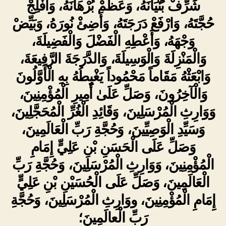
شَرِّفْ بُنْيَانَهُ، وَعَظِّمْ بُرْهَانَهُ، وَأَفْلِجْ
حُجَّتَهُ، وَارْفَعْ دَرَجَتَهُ، وَأَضِئْ نُورَهُ، وَبَيِّضْ
وَجْهَهُ، وَأَعْطِهِ الْفَضْلَ وَالْفَضِيلَةَ،
وَالْمَنْزِلَةَ وَالْوَسِيلَةَ، وَالدَّرَجَةَ الرَّفِيعَةَ،
وَابْعَثْهُ مَقَاماً مَحْمُوداً يَغْبِطُهُ بِهِ الْأَوَّلُونَ
وَالْآخِرُونَ، وَصَلِّ عَلَىٰ أَمِيرِ الْمُؤْمِنِينَ،
وَوَارِثِ الْمُرْسَلِينَ، وَقَائِدِ الْغُرِّ الْمُحَجَّلِينَ،
وَسَيِّدِ الْوَصِيِّينَ، وَحُجَّةِ رَبِّ الْعَالَمِينَ،
وَصَلِّ عَلَى الْحَسَنِ بْنِ عَلِيٍّ إِمَامِ
الْمُؤْمِنِينَ، وَوَارِثِ الْمُرْسَلِينَ، وَحُجَّةِ رَبِّ
الْعَالَمِينَ، وَصَلِّ عَلَى الْحُسَيْنِ بْنِ عَلِيٍّ
إِمَامِ الْمُؤْمِنِينَ، ووَارِثِ الْمُرْسَلِينَ، وَحُجَّةِ
رَبِّ الْعالَمِينَ؛