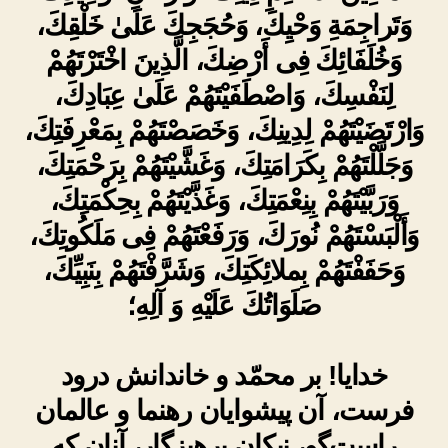
وَتَراجِمَةِ وَحْيِكَ، وَحُجَجِكَ عَلَىٰ خَلْقِكَ،
وَخُلَفَائِكَ فِى أَرْضِكَ، الَّذِينَ اخْتَرْتَهُمْ
لِنَفْسِكَ، وَاصْطَفَيْتَهُمْ عَلَىٰ عِبَادِكَ،
وَارْتَضَيْتَهُمْ لِدِينِكَ، وَخَصَصْتَهُمْ بِمَعْرِفَتِكَ،
وَجَلَّلْتَهُمْ بِكَرَامَتِكَ، وَغَشَّيْتَهُمْ بِرَحْمَتِكَ،
وَرَبَّيْتَهُمْ بِنِعْمَتِكَ، وَغَذَّيْتَهُمْ بِحِكْمَتِكَ،
وَأَلْبَسْتَهُمْ نُورَكَ، وَرَفَعْتَهُمْ فِى مَلَكُوتِكَ،
وَحَفَفْتَهُمْ بِملائِكَتِكَ، وَشَرَّفْتَهُمْ بِنَبِيِّكَ،
صَلَوَاتُكَ عَلَيْهِ وَ آلِهِ؛
خدایا! بر محمّد و خاندانش درود
فرست، آن پیشوایان رهنما و عالمان
راست‌گو، نیکان پرهیزگار، آنان که