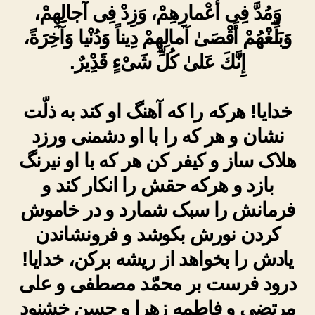
وَمُدَّ فِى أَعْمارِهِمْ، وَزِدْ فِى آجالِهِمْ،
وَبَلِّغْهُمْ أَقْصَىٰ آمالِهِمْ دِيناً وَدُنْيا وَآخِرَةً،
إِنَّكَ عَلىٰ كُلِّ شَىْءٍ قَدِْيرٌ.
خدایا! هرکه را که آهنگ او کند به ذلّت
نشان و هر که را با او دشمنی ورزد
هلاک ساز و کیفر کن هر که با او نیرنگ
بازد و هرکه حقش را انکار کند و
فرمانش را سبک شمارد و در خاموش
کردن نورش بکوشد و فرونشاندن
یادش را بخواهد از ریشه برکن، خدایا!
درود فرست بر محمّد مصطفی و علی
مرتضی و فاطمه زهرا و حسن خشنود