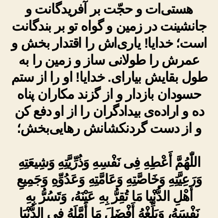
هستی‌ات و حجّت بر آفریدگانت و
جانشینت در زمین و گواه تو بر بندگانت
است؛ خدایا! یاری‌اش را اقتدار بخش و
عمرش را طولانی ساز و زمین را به
طول بقایش بیارای. خدایا! او را از ستم
حسودان بازدار و از گزند مکاران پناه
ده و اراده‌ی بیدادگران را از او دفع کن
و از دست گردنکشانش رهایی‌بخش؛
اللّٰهُمَّ أَعْطِهِ فِى نَفْسِهِ وَذُرِّيَّتِهِ وَشِيعَتِهِ
وَرَعِيَّتِهِ وَخَاصَّتِهِ وَعَامَّتِهِ وَعَدُوِّهِ وَجَمِيعِ
أَهْلِ الدُّنْيا مَا تُقِرُّ بِهِ عَيْنَهُ، وَتَسُرُّ بِهِ
نَفْسَهُ، وَبَلِّغْهُ أَفْضَلَ مَا أَمَّلَهُ فِى الدُّنْيَا