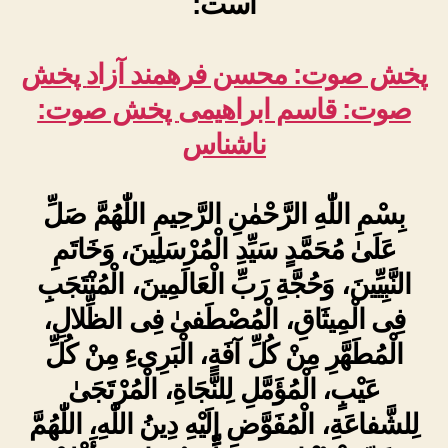
است:
پخش صوت: محسن فرهمند آزاد
پخش
صوت: قاسم ابراهیمی
پخش صوت:
ناشناس
بِسْمِ اللّٰهِ الرَّحْمٰنِ الرَّحِيمِ اللّٰهُمَّ صَلِّ
عَلَىٰ مُحَمَّدٍ سَيِّدِ الْمُرْسَلِينَ، وَخَاتَمِ
النَّبِيِّينَ، وَحُجَّةِ رَبِّ الْعَالَمِينَ، الْمُنْتَجَبِ
فِى الْمِيثَاقِ، الْمُصْطَفىٰ فِى الظِّلالِ،
الْمُطَهَّرِ مِنْ كُلِّ آفَةٍ، الْبَرِىءِ مِنْ كُلِّ
عَيْبٍ، الْمُؤَمَّلِ لِلنَّجَاةِ، الْمُرْتَجَىٰ
لِلشَّفاعَةِ، الْمُفَوَّضِ إِلَيْهِ دِينُ اللّٰهِ، اللّٰهُمَّ