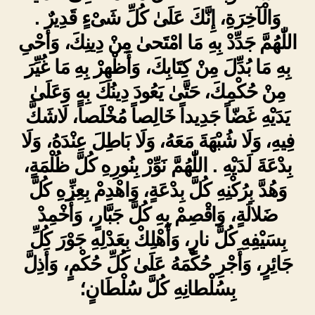
وَالْآخِرَةِ، إِنَّكَ عَلَىٰ كُلِّ شَىْءٍ قَدِيرٌ .
اللّٰهُمَّ جَدِّدْ بِهِ مَا امْتَحىٰ مِنْ دِينِكَ، وَأَحْىِ
بِهِ مَا بُدِّلَ مِنْ كِتَابِكَ، وَأَظْهِرْ بِهِ مَا غُيِّرَ
مِنْ حُكْمِكَ، حَتَّىٰ يَعُودَ دِينُكَ بِهِ وَعَلَىٰ
يَدَيْهِ غَضّاً جَدِيداً خَالِصاً مُخْلَصاً، لَاشَكَّ
فِيهِ، وَلَا شُبْهَةَ مَعَهُ، وَلَا بَاطِلَ عِنْدَهُ، وَلَا
بِدْعَةَ لَدَيْهِ . اللّٰهُمَّ نَوِّرْ بِنُورِهِ كُلَّ ظُلْمَةٍ،
وَهُدَّ بِرُكْنِهِ كُلَّ بِدْعَةٍ، وَاهْدِمْ بِعِزِّهِ كُلَّ
ضَلالَةٍ، وَاقْصِمْ بِهِ كُلَّ جَبَّارٍ، وَأَخْمِدْ
بِسَيْفِهِ كُلَّ نارٍ، وَأَهْلِكْ بِعَدْلِهِ جَوْرَ كُلِّ
جَائِرٍ، وَأَجْرِ حُكْمَهُ عَلَىٰ كُلِّ حُكْمٍ، وَأَذِلَّ
بِسُلْطانِهِ كُلَّ سُلْطَانٍ؛