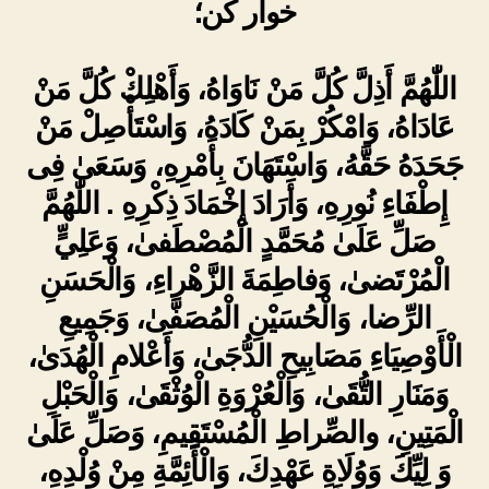
خوار کن؛
اللّٰهُمَّ أَذِلَّ كُلَّ مَنْ نَاوَاهُ، وَأَهْلِكْ كُلَّ مَنْ
عَادَاهُ، وَامْكُرْ بِمَنْ كَادَهُ، وَاسْتَأْصِلْ مَنْ
جَحَدَهُ حَقَّهُ، وَاسْتَهَانَ بِأَمْرِهِ، وَسَعَىٰ فِى
إِطْفَاءِ نُورِهِ، وَأَرَادَ إِخْمَادَ ذِكْرِهِ . اللّٰهُمَّ
صَلِّ عَلَىٰ مُحَمَّدٍ الْمُصْطَفىٰ، وَعَلِيٍّ
الْمُرْتَضىٰ، وَفاطِمَةَ الزَّهْراءِ، وَالْحَسَنِ
الرِّضا، وَالْحُسَيْنِ الْمُصَفَّىٰ، وَجَمِيعِ
الْأَوْصِيَاءِ مَصَابِيحِ الدُّجَىٰ، وَأَعْلامِ الْهُدَىٰ،
وَمَنَارِ التُّقَىٰ، وَالْعُرْوَةِ الْوُثْقَىٰ، وَالْحَبْلِ
الْمَتِينِ، والصِّراطِ الْمُسْتَقِيمِ، وَصَلِّ عَلَىٰ
وَ لِيِّكَ وَوُلَاةِ عَهْدِكَ، وَالْأَئِمَّةِ مِنْ وُلْدِهِ،