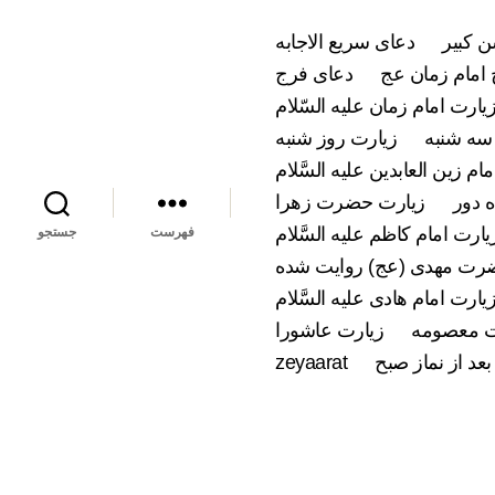
 کبیر
دعای سریع الاجابه
امام زمان عج
دعای فرج
یارت امام زمان علیه السّلام
سه شنبه
زیارت روز شنبه
ام زین العابدین علیه السَّلام
 دور
زیارت حضرت زهرا
یارت امام کاظم علیه السَّلام
فهرست
جستجو
ضرت مهدی (عج) روایت شده
یارت امام هادی علیه السَّلام
 معصومه
زیارت عاشورا
بعد از نماز صبح
zeyaarat