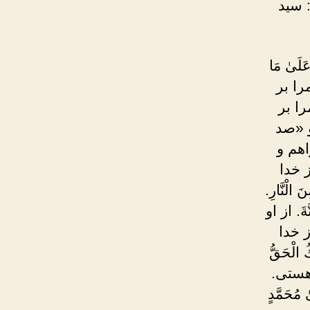
 سید
عَلَىٰ مَا
 مرا بر
را بر
و «صد
واهم و
ز خدا
ْنَّارِ.
َ. از او
ز خدا
الْحَقُّ
 هستى.
حَمَّدٍ