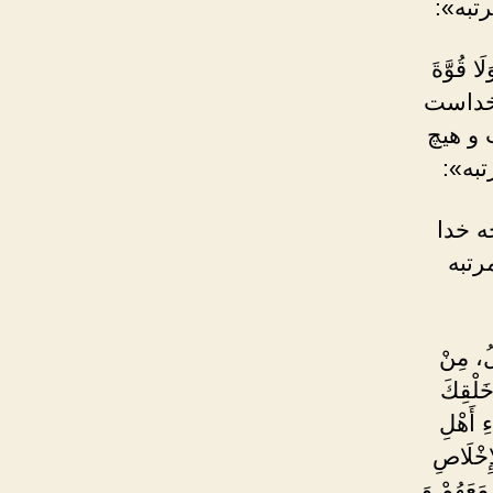
رتبه»:
لَا قُوَّةَ
ژه خداست
 و هیچ
به»:
 آنچه خدا
رتبه
لُ، مِنْ
َلْقِكَ
ِ أَهْلِ
إِخْلَاصِ
مَعَهُمْ وَ