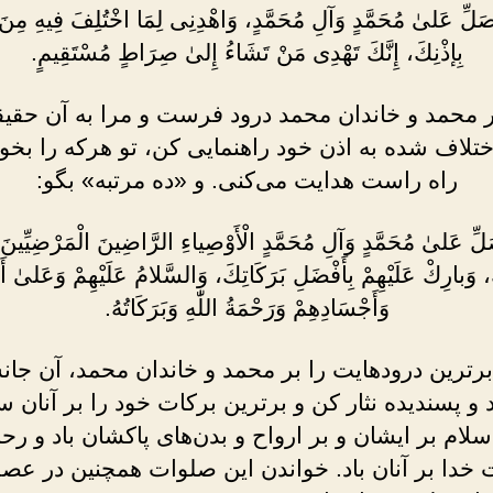
بعد
 صَلِّ عَلىٰ مُحَمَّدٍ وَآلِ مُحَمَّدٍ، وَاهْدِنِى لِمَا اخْتُلِفَ فِيهِ مِنَ
از
بِإذْنِكَ، إِنَّكَ تَهْدِى مَنْ تَشَاءُ إِلىٰ صِرَاطٍ مُسْتَقِيمٍ.
نماز
صبح
ر محمد و خاندان محمد درود فرست و مرا به آن حقی
ختلاف شده به اذن خود راهنمایى کن، تو هرکه را بخو
راه راست هدایت می‌کنی. و «ده مرتبه» بگو:
صَلِّ عَلىٰ مُحَمَّدٍ وَآلِ مُحَمَّدٍ الْأَوْصِياءِ الرَّاضِينَ الْمَرْضِيِّينَ 
 وَبارِكْ عَلَيْهِمْ بِأَفْضَلِ بَرَكَاتِكَ، وَالسَّلامُ عَلَيْهِمْ وَعَلىٰ أَ
وَأَجْسَادِهِمْ وَرَحْمَةُ اللّٰهِ وَبَرَكَاتُهُ.
برترین درودهایت را بر محمد و خاندان محمد، آن جان
و پسندیده نثار کن و برترین برکات خود را بر آنان س
لام بر ایشان و بر ارواح و بدن‌های پاکشان باد و ر
 خدا بر آنان باد. خواندن این صلوات همچنین در عص