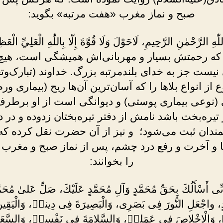
صبح و نماز مغرب «هفت مرتبه» بگوید:
ّٰهِ الرَّحْمٰنِ الرَّحِيمِ، لَاحَوْلَ وَلَا قُوَّةَ إِلّا بِاللّٰهِ الْعَلِيِّ الْعَ
 که رحمتش بسیار و مهربانی‌اش همیشگى است، هیچ 
 نیست جز به خداى بلندمرتبه بزرگ. خداوند (تبارک‌وتع
ع از انواع بلاها را که آسان‌ترین آن‌ها ریح (بیماری ور
(نوعی بیماری پوستی) و دیوانگی است از او برطر
 تیره‌بخت باشد نامش از دفتر تیره‌بختان زدوده و در د
ندان ثبت می‌شود؛ و نیز از آن حضرت نقل کرده که
یا و آخرت و رفع درد چشم، پس از نماز صبح و مغرب ا
را بخوانند:
 إِنِّى أَسْأَلُكَ بِحَقِّ مُحَمَّدٍ وَآلِ مُحَمَّدٍ عَلَيْكَ، صَلِّ عَلىٰ مُحَم
دٍ، واجْعَلِ النُّورَ فِى بَصَرِى، وَالْبَصِيرَةَ فِى دِينىٖ، وَالْيَقِي
، وَالْإِخْلاصَ فِى عَمَلىٖ، وَالسَّلامَةَ فِى نَفْسىٖ، وَالسَّعَ