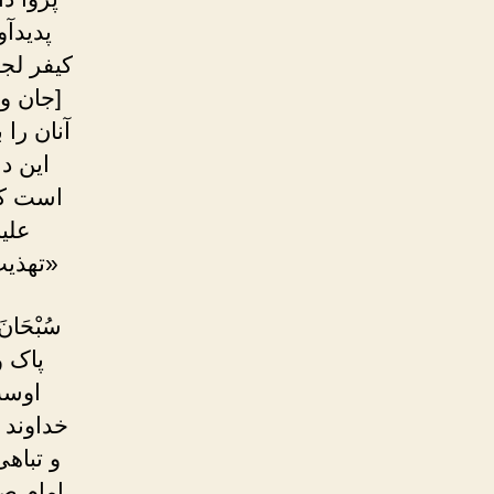
پدیدآو
کیفر لج
[جان و 
آنان را 
این د
است که 
علی
«تهذیب
سُبْحَانَ ا
پاک و
اوست
خداوند 
و تباهی
امام ص