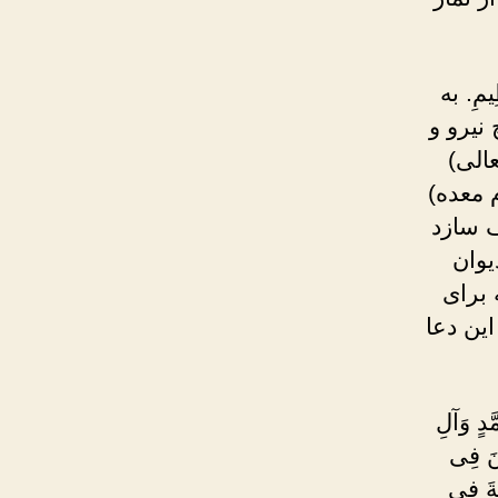
ظِيمِ. به
نیرو و
الی)
م معده)
ف سازد
یوان
 برای
ین دعا
َّدٍ وَآلِ
نَ فِى
ةَ فِى