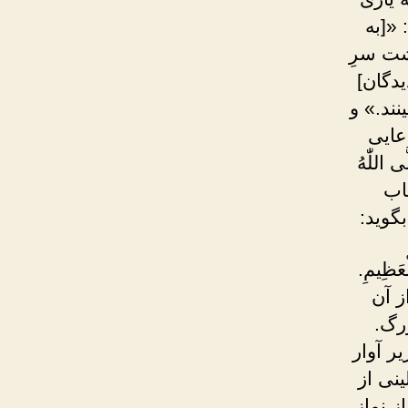
 «[به
شت سرِ
یدگان]
نند.» و
عایی
للّٰهُ
اب
گوید:
لْعَظِيمِ.
ز آن
رگ.
ر آوار
ینی از
 نماز