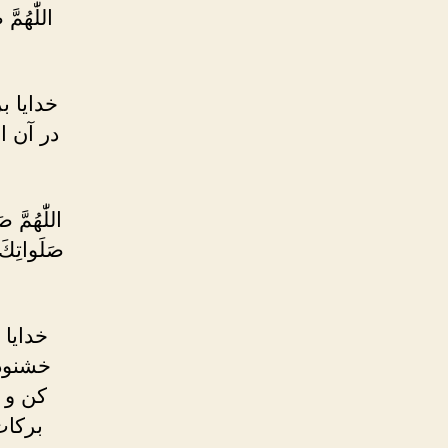
اللّٰهُمَّ
خدایا ب
در آن ا
اللّٰهُمَّ 
صَلَواتِكَ،
خدایا 
خشنود 
کن و س
برکات