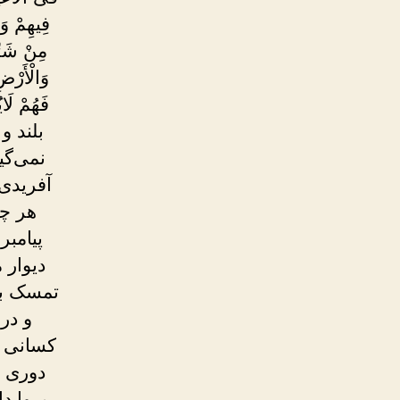
فِيهِمْ وَ
مِنْ شَرّ
وَالْأَرْضِ
فَهُمْ ل
بلند و
نمی‌گی
آفریدی،
هر چی
پیامب
دیوار 
تمسک به 
و در
کسانی ک
دوری م
پروا د