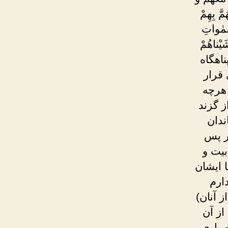
َّ بِهِمْ
َّمٰواتِ
شَيْناهُمْ
پناهگاه
 قرار
 هرچه
ز گزند
ندان
ر پس
بیت و
ا ایشان
ارم
 آنان)
از آن
 یاری