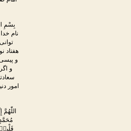
بِسْمِ الل
نام خدا
توانى
هفتاد نو
و پیسی 
و اگر
سعادتم
امور دن
اللّٰهُمَّ
مُحَمَّ
قَلْبىٖ