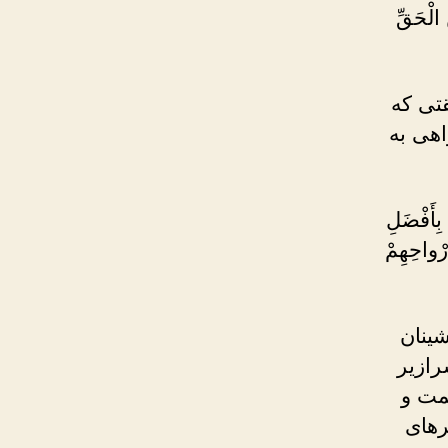
 الْحَقِّ
قتى که
اهى به
بِأَفْضَلِ
رْواحِهِمْ
شینان
رازیر
حمت و
رهاى