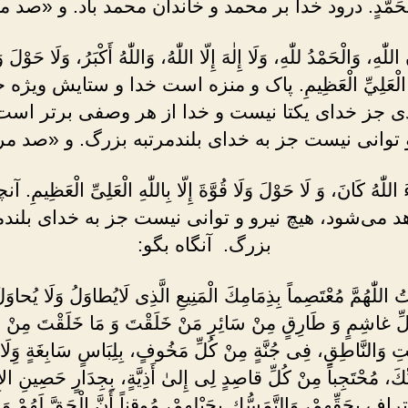
مُحَمَّدٍ. درود خدا بر محمد و خاندان محمد باد. و «صد م
لّٰهِ، وَالْحَمْدُ للّٰهِ، وَلَا إِلٰهَ إِلّا اللّٰهُ، وَاللّٰهُ أَكْبَرُ، وَلَا حَوْلَ وَ
للّٰهِ الْعَلِيِّ الْعَظِيمِ. پاک و منزه است خدا و ستایش وی
ى جز خداى یکتا نیست و خدا از هر وصفى برتر است
و توانى نیست جز به خداى بلندمرتبه بزرگ. و «صد مرت
اللّٰهُ كَانَ، وَ لَا حَوْلَ وَلَا قُوَّةَ إِلّا بِاللّٰهِ الْعَلِىِّ الْعَظِيمِ.
د می‌شود، هیچ نیرو و توانى نیست جز به خداى بلندم
بزرگ. آنگاه بگو:
ُ اللّٰهُمَّ مُعْتَصِماً بِذِمَامِكَ الْمَنِيعِ الَّذِى لَايُطاوَلُ وَلَا يُحاوَ
لِّ غاشِمٍ وَ طَارِقٍ مِنْ سَائِرِ مَنْ خَلَقْتَ وَ مَا خَلَقْتَ مِنْ خ
ِ وَالنَّاطِقِ، فِى جُنَّةٍ مِنْ كُلِّ مَخُوفٍ، بِلِبَاسٍ سَابِغَةٍ وَِلَاء
ِيِّكَ، مُحْتَجِباً مِنْ كُلِّ قاصِدٍ لِى إِلىٰ أَذِيَّةٍ، بِجِدَارٍ حَصِينِ ال
فِ بِحَقِّهِمْ، وَالتَّمَسُّكِ بِحَبْلِهِمْ، مُوقِناً أَنَّ الْحَقَّ لَهُمْ وَ 