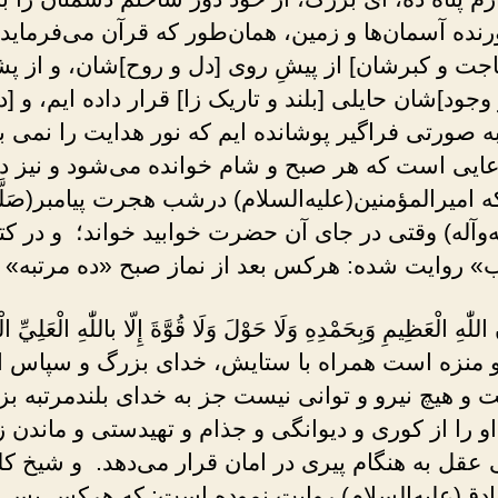
رنده آسمان‌ها و زمین، همان‌طور که قرآن می‌فرماید:
اجت و کبرشان] از پیشِ روی [دل و روح]شان، و از پ
وجود]شان حایلی [بلند و تاریک زا] قرار داده ایم، و [د
به صورتی فراگیر پوشانده ایم که نور هدایت را نمی بی
عایى است که هر صبح و شام خوانده می‌شود و نیز د
امیرالمؤمنین(علیه‌السلام) درشب هجرت پیامبر(صَلَّى ا
ه‌وآله) وقتی در جای آن حضرت خوابید خواند؛ و در کت
» روایت شده: هرکس بعد از نماز صبح «ده مرتبه» ب
للّٰهِ الْعَظِيمِ وَبِحَمْدِهِ وَلَا حَوْلَ وَلَا قُوَّةَ إِلّا باللّٰهِ الْعَلِيِّ ا
 منزه است همراه با ستایش، خداى بزرگ و سپاس ا
 و هیچ نیرو و توانی نیست جز به خداى بلندمرتبه بز
او را از کوری و دیوانگی و جذام و تهیدستی و ماندن زی
 عقل به هنگام پیری در امان قرار می‌دهد. و شیخ کل
ادق(علیه‌السلام) روایت نموده است: که هرکس پس از