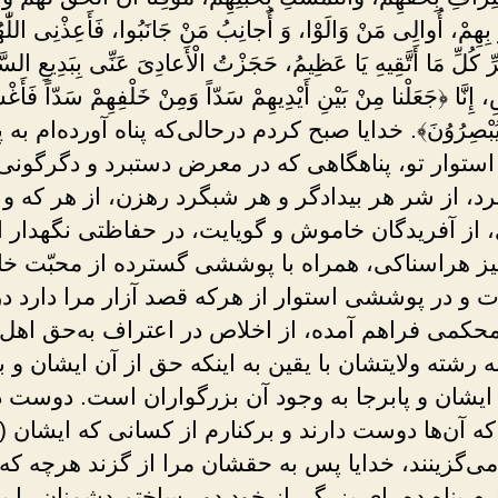
 بِهِمْ، أُوالِى مَنْ وَالَوْا، وَ أُجانِبُ مَنْ جَانَبُوا، فَأَعِذْنِى اللّٰهُم
ِ كُلِّ مَا أَتَّقِيهِ يَا عَظِيمُ، حَجَزْتُ الْأَعادِىَ عَنِّى بِبَدِيعِ الس
، إِنَّا ﴿جَعَلْنا مِنْ بَيْنِ أَيْدِيهِمْ سَدّاً وَمِنْ خَلْفِهِمْ سَدّاً فَأَغْ
َايُبْصِرُوُنَ﴾. خدایا صبح کردم درحالی‌که پناه آورده‌ام به 
 استوار تو، پناهگاهی که در معرض دستبرد و دگرگونی
رد، از شر هر بیدادگر و هر شبگرد رهزن، از هر که و
 از آفریدگان خاموش و گویایت، در حفاظتی نگهدار ا
ز هراسناکی، همراه با پوششی گسترده از محبّت خا
رت و در پوششی استوار از هرکه قصد آزار مرا دارد د
محکمی فراهم آمده، از اخلاص در اعتراف به‌حق اهل‌
رشته ولایتشان با یقین به اینکه حق از آن ایشان و ب
 ایشان و پابرجا به وجود آن بزرگواران است. دوست د
ه آن‌ها دوست دارند و برکنارم از کسانی که ایشان (از
ی‌گزینند، خدایا پس به حقشان مرا از گزند هرچه که 
ارم پناه ده، ای بزرگ، از خود دور ساختم دشمنان را به