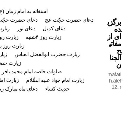
استغاثه به امام زمان (ع)
دعای حضرت حجّت عج
دعای حضرت حجّت
برگزی
ده
دعای کمیل
دعای نور
زیارت
ای از
زیارت روز ۴شنبه
زیارت روز ۵شن
مفاتی
زیارت روز ی
ح
زیارت حضرت ابوالفضل العباس
زیار
الجنا
زیارت حضرت
ن
صلوات خاصه امام محمد باقر علی
mafati
زیارت امام جواد علیه السَّلام
زیارت اما
h.alef
12.ir
حدیث کساء
دعای ماه مبارک ر