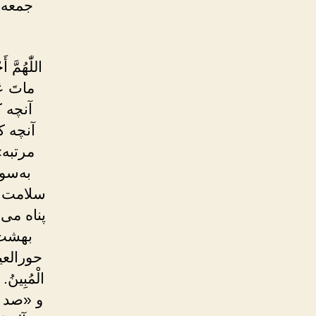
جمعه 
اللّٰهُمَّ 
ماتَ عَل
آنچه ک
آنچه ک
مرتبه» 
به‌سوی
سلامت و ت
پناه می‌ب
بهشت م
حورالعین 
الْمُبِ
و «صد مر