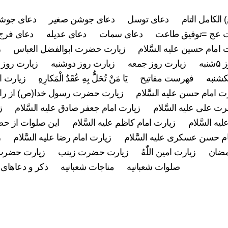
 الکامل التام
دعای توسل
دعای جوشن صغیر
دعای جوشن
 عج =توفیق طاعت
دعای سمات
دعای عدیله
دعای فرج 
 امام حسین علیه السَّلام
زیارت حضرت ابوالفضل العباس
ز
به
زیارت روز جمعه
زیارت روز دوشنبه
زیارت روز 
کشنبه
فهرست مفاتیح
يَا مَنْ تُحَلُّ بِهِ عُقَدُ الْمَكارِهِ
زیارت ام
ت امام حسن علیه السَّلام
زیارت حضرت رسول خدا(ص) از راه
 علی علیه السَّلام
زیارت امام جعفر صادق علیه السَّلام
ز
ه السَّلام
زیارت امام کاظم علیه السَّلام
این صلوات از ح
م حسن عسکری علیه السَّلام
زیارت امام رضا علیه السَّلام
ز
مضان
زیارت امین اللّٰهُ
زیارت حضرت زینب
زیارت حضرت
صلوات شعبانیه
مناجات شعبانیه
ذکر و دعاهای 