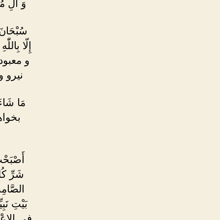
وَ آلِ 
سُبْحَانَ ال
إِلّا بِا
و معبود
نیرو 
مَا شَاءَ 
بخواه
أَصْبَحْت
شَرِّ كُ
الصَّامِت
بَيْتِ نَب
فى الاعْتِرا