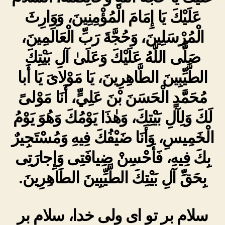
عَلَيْكَ يَا إِمَامَ الْمُؤْمِنِينَ، وَوَارِثَ
الْمُرْسَلِينَ، وَحُجَّةَ رَبِّ الْعَالَمِينَ،
صَلَّى اللّٰهُ عَلَيْكَ وَعَلَىٰ آلِ بَيْتِكَ
الطَّيِّبِينَ الطَّاهِرِينَ، يَا مَوْلاىَ يَا أَبا
مُحَمَّدٍ الْحَسَنَ بْنَ عَلِيٍّ، أَنَا مَوْلىً
لَكَ وَلِآلِ بَيْتِكَ، وَهٰذَا يَوْمُكَ وَهُوَ يَوْمُ
الْخَمِيسِ، وَأَنَا ضَيْفُكَ فِيهِ وَمُسْتَجِيرٌ
بِكَ فِيهِ، فَأَحْسِنْ ضِيافَتِى وَإِجارَتِى
بِحَقِّ آلِ بَيْتِكَ الطَّيِّبِينَ الطَاهِرِينَ.
سلام بر تو ای ولی خدا، سلام بر