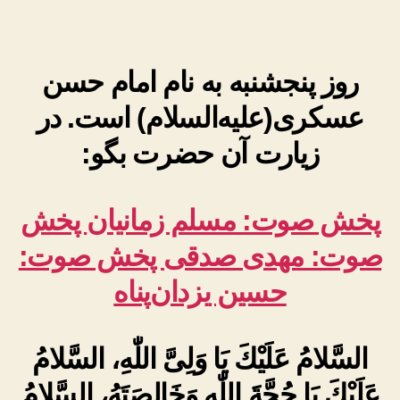
روز پنجشنبه به نام امام حسن
عسکری(علیه‌السلام) است. در
زیارت آن حضرت بگو:
پخش صوت: مسلم زمانیان
پخش
صوت: مهدی صدقی
پخش صوت:
حسین یزدان‌پناه
السَّلامُ عَلَيْكَ يَا وَلِىَّ اللّٰهِ، السَّلامُ
عَلَيْكَ يَا حُجَّةَ اللّٰهِ وَخَالِصَتَهُ، السَّلامُ