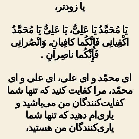
یا زودتر،
يَا مُحَمَّدُ يَا عَلِىُّ، يَا عَلِىُّ يَا مُحَمَّدُ
اكْفِيانِى فَإِنَّكُما كافِيانِ، وَانْصُرانِى
فَإِنَّكُما ناصِرانِ .
ای محمّد و ای علی، ای علی و ای
محمّد، مرا کفایت کنید که تنها شما
کفایت‌کنندگان من می‌باشید و
یاری‌ام دهید که تنها شما
یاری‌کنندگان من هستید،