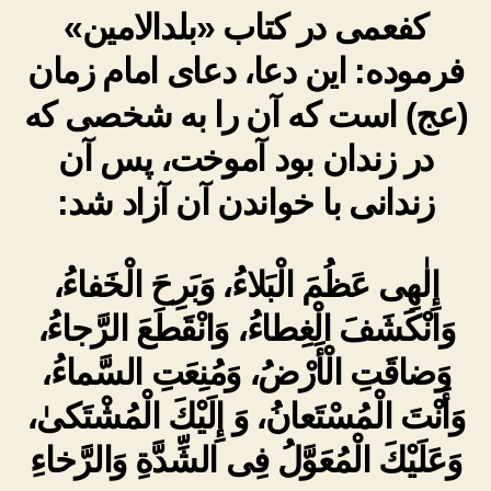
کفعمی در کتاب «بلدالامین»
فرموده: این دعا، دعای امام زمان
(عج) است که آن را به شخصی که
در زندان بود آموخت، پس آن
زندانی با خواندن آن آزاد شد:
إِلٰهِى عَظُمَ الْبَلاءُ، وَبَرِحَ الْخَفاءُ،
وَانْكَشَفَ الْغِطاءُ، وَانْقَطَعَ الرَّجاءُ،
وَضاقَتِ الْأَرْضُ، وَمُنِعَتِ السَّماءُ،
وَأَنْتَ الْمُسْتَعانُ، وَ إِلَيْكَ الْمُشْتَكىٰ،
وَعَلَيْكَ الْمُعَوَّلُ فِى الشِّدَّةِ وَالرَّخاءِ