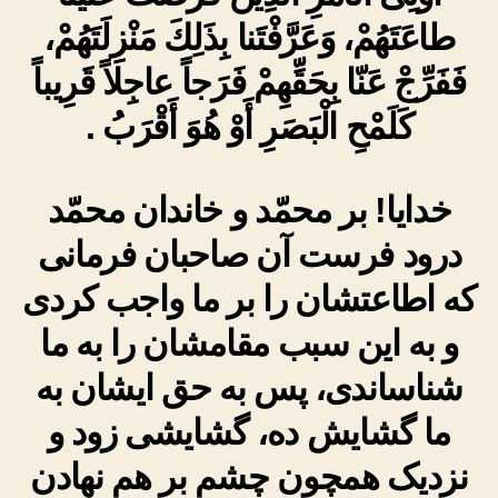
طاعَتَهُمْ، وَعَرَّفْتَنا بِذَلِكَ مَنْزِلَتَهُمْ،
فَفَرِّجْ عَنّا بِحَقِّهِمْ فَرَجاً عاجِلاً قَرِيباً
كَلَمْحِ الْبَصَرِ أَوْ هُوَ أَقْرَبُ .
خدایا! بر محمّد و خاندان محمّد
درود فرست آن صاحبان فرمانی
که اطاعتشان را بر ما واجب کردی
و به این سبب مقامشان را به ما
شناساندی، پس به حق ایشان به
ما گشایش ده، گشایشی زود و
نزدیک همچون چشم بر هم نهادن