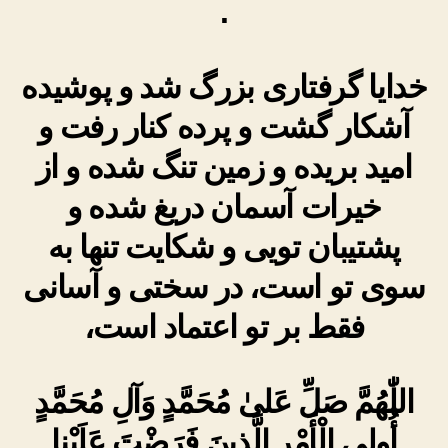
.
خدایا گرفتاری بزرگ شد و پوشیده
آشکار گشت و پرده کنار رفت و
امید بریده و زمین تنگ شده و از
خیرات آسمان دریغ شده و
پشتیبان تویی و شکایت تنها به
سوی تو است، در سختی و آسانی
فقط بر تو اعتماد است،
اللّٰهُمَّ صَلِّ عَلىٰ مُحَمَّدٍ وَآلِ مُحَمَّدٍ
أُولِى الْأَمْرِ الَّذِينَ فَرَضْتَ عَلَيْنا