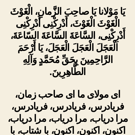
يَا مَوْلانا يَا صاحِبَ الزَّمانِ، الْغَوْثَ
الْغَوْثَ الْغَوْثَ، أَدْرِكْنِى أَدْرِكْنِى
أَدْرِكْنِى، السَّاعَةَ السَّاعَةَ السّاعَةَ،
الْعَجَلَ الْعَجَلَ الْعَجَلَ، يَا أَرْحَمَ
الرَّاحِمِينَ بِحَقِّ مُحَمَّدٍ وَآلِهِ
الطَّاهِرِينَ.
ای مولای ما ای صاحب زمان،
فریادرس، فریادرس، فریادرس،
مرا دریاب، مرا دریاب، مرا دریاب،
اکنون، اکنون، اکنون، با شتاب، با