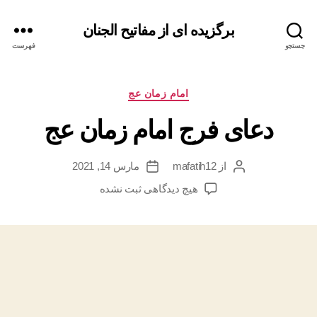
برگزیده ای از مفاتیح الجنان
جستجو
فهرست
دسته‌ها
امام زمان عج
دعای فرج امام زمان عج
از
mafatih12
مارس 14, 2021
نویسنده
تاریخ
نوشته
نوشته
برای
هیچ دیدگاهی
ثبت نشده
دعای
فرج
امام
زمان
عج