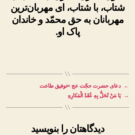
شتاب، با شتاب، ای مهربان‌ترین
مهربانان به حق محمّد و خاندان
پاک او.
←
دعای حضرت حجّت عج =توفیق طاعت
→
يَا مَنْ تُحَلُّ بِهِ عُقَدُ الْمَكارِهِ
دیدگاهتان را بنویسید