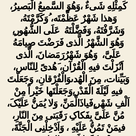
کَمِثْلِهِ شَىءٌ ،وَهُوَ السَّمیعُ الْبَصیرُ،
وَهذا شَهْرٌ عَظَّمْتَه، ُوَکَرَّمْتَهُ،
وَشَرَّفْتَهُ، وَفَضَّلْتَهُ عَلَى الشُّهُور،ِ
وَهُوَ الشَّهْرُ الَّذى فَرَضْتَ صِیامَهُ
عَلَىَّ، وَهُوَ شَهْرُرَمَضانَ، الَّذى
اَنْزَلْتَ فیهِ الْقُرْآن، َهُدىً لِلنّاسِ،
وَبَیِّنات، مِنَ الْهُدىوَالْفُرْقانِ، وَجَعَلْتَ
فیهِ لَیْلَةَ الْقَدْر،ِوَجَعَلْتَها خَیْراً مِنْ
اَلْفِ شَهْر،ٍفَیاذَالْمَنِّ، وَلا یُمَنُّ عَلَیْکَ،
مُنَّ عَلَىَّ بِفَکاکِ رَقَبَتى مِنَ النّارِ،
فیمَنْ تَمُنُّ عَلَیْهِ ، وَاَدْخِلْنِى الْجَنَّةَ،