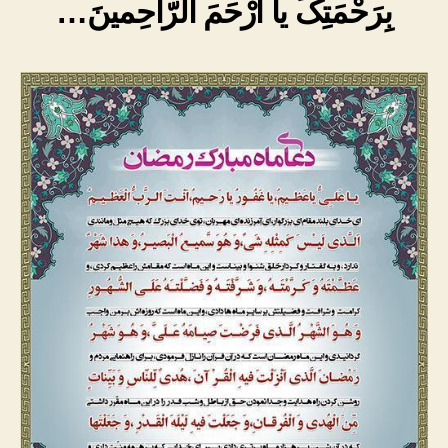
بِرَحْمَتِکَ یا اَرْحَمَ الرّاحِمینَ…