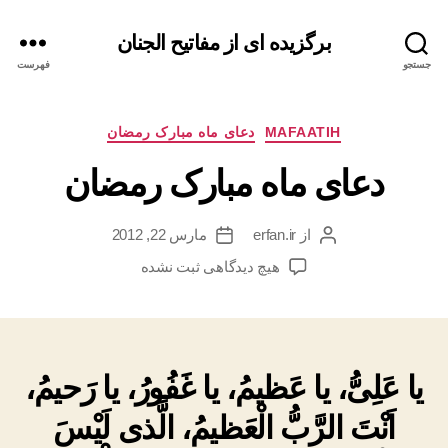
برگزیده ای از مفاتیح الجنان
جستجو
فهرست
دسته‌ها
MAFAATIH
دعای ماه مبارک رمضان
دعای ماه مبارک رمضان
از
erfan.ir
مارس 22, 2012
نویسنده
تاریخ
نوشته
نوشته
برای
هیچ دیدگاهی
ثبت نشده
دعای
ماه
مبارک
رمضان
یا عَلِىُّ، یا عَظیمُ، یا غَفُورُ، یا رَحیمُ،
اَنْتَ الرَّبُّ الْعَظیمُ، الَّذى لَیْسَ