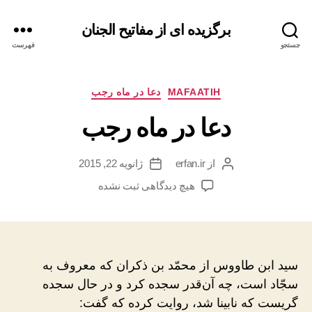
برگزیده ای از مفاتیح الجنان
جستجو
فهرست
دسته‌ها
MAFAATIH
دعا در ماه رجب
دعا در ماه رجب
از
erfan.ir
ژانویه 22, 2015
نویسنده
تاریخ
نوشته
نوشته
برای
هیچ دیدگاهی
ثبت نشده
دعا
در
ماه
رجب
سید ابن طاووس از محمّد بن ذکران که معروف به
سجّاد است، چه آن‌قدر سجده کرد و در حال سجده
گریست که نابینا شد، روایت کرده که گفت: