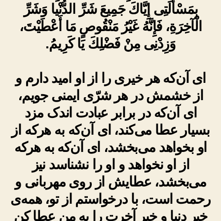
بِمَسْأَلَتِى إِيَّاكَ جَمِيعَ شَرِّ الدُّنْيا وَشَرِّ
الْآخِرَةِ، فَإِنَّهُ غَيْرُ مَنْقُوصٍ مَا أَعْطَيْتَ،
وَزِدْنِى مِنْ فَضْلِكَ يَا كَرِيمُ.
ای آن‌که هر خیری را از او امید دارم و
از خشمش در هر شرّی ایمنی جویم،
ای آن‌که در برابر عبادت اندک مزد
بسیار عطا می‌کند، ای آن‌که به هرکه از
او بخواهد می‌بخشد، ای آن‌که به هرکه
از او نخواهد و او را نشناسد نیز
می‌بخشد، عطایش از روی مهربانی و
رحمت است، با درخواستم از تو، همه‌ی
خیر دنیا و خیر آخرت را به من عطا کن