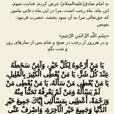
به امام صادق(علیه‌السلام) عرض کردم: فدایت شوم،
این ماه، ماه رجب است، مرا در این ماه دعایی بیاموز
که حق‌تعالی مرا به آن سود بخشد، حضرت فرمود:
بنویس
«بِسْمِ اللّٰهِ الرَّحْمٰنِ الرَّحِیمِ»
و در هرروز از رجب در صبح و شام پس از نمازهای روز
و شب بگو:
يَا مَنْ أَرْجُوهُ لِكُلِّ خَيْرٍ، وَآمَنُ سَخَطَهُ
عِنْدَ كُلِّ شَرٍّ، يَا مَنْ يُعْطِى الْكَثِيرَ بِالْقَلِيلِ،
يَا مَنْ يُعْطِى مَنْ سَأَلَهُ، يَا مَنْ يُعْطِى مَنْ
لَمْ يَسْأَلْهُ وَمَنْ لَمْ يَعْرِفْهُ تَحَنُّناً مِنْهُ
وَرَحْمَةً، أَعْطِنِى بِمَسْأَلَتِى إِيَّاكَ جَمِيعَ خَيْرِ
الدُّنْيا وَجَمِيعَ خَيْرِ الْآخِرَةِ، وَاصْرِفْ عَنِّى