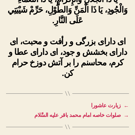
وَالْجُودِ، يَا ذَا الْمَنِّ وَالطَّوْلِ، حَرِّمْ شَيْبَتِي
عَلَى النَّارِ.
ای دارای بزرگی و رأفت و محبت، ای
دارای بخشش و جود، ای دارای عطا و
کرم، محاسنم را بر آتش دوزخ حرام
کن.
←
زیارت عاشورا
→
صلوات خاصه امام محمد باقر علیه السَّلام