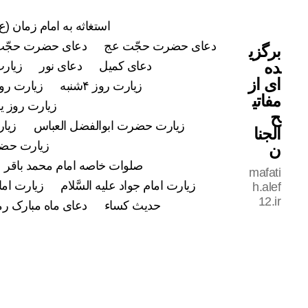
استغاثه به امام زمان (ع)
دعای حضرت حجّت عج
دعای حضرت حجّت
برگزی
ده
دعای کمیل
دعای نور
زیارت
ای از
زیارت روز ۴شنبه
زیارت روز ۵شن
مفاتی
زیارت روز ی
ح
زیارت حضرت ابوالفضل العباس
زیار
الجنا
زیارت حضرت
ن
صلوات خاصه امام محمد باقر علی
mafati
زیارت امام جواد علیه السَّلام
زیارت اما
h.alef
12.ir
حدیث کساء
دعای ماه مبارک ر