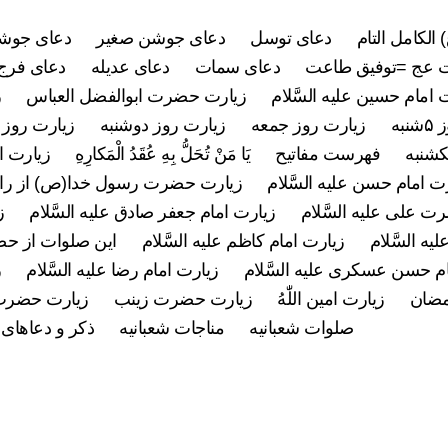
 الکامل التام
دعای توسل
دعای جوشن صغیر
دعای جوشن
 عج =توفیق طاعت
دعای سمات
دعای عدیله
دعای فرج 
 امام حسین علیه السَّلام
زیارت حضرت ابوالفضل العباس
ز
به
زیارت روز جمعه
زیارت روز دوشنبه
زیارت روز 
کشنبه
فهرست مفاتیح
يَا مَنْ تُحَلُّ بِهِ عُقَدُ الْمَكارِهِ
زیارت ام
ت امام حسن علیه السَّلام
زیارت حضرت رسول خدا(ص) از راه
 علی علیه السَّلام
زیارت امام جعفر صادق علیه السَّلام
ز
ه السَّلام
زیارت امام کاظم علیه السَّلام
این صلوات از ح
م حسن عسکری علیه السَّلام
زیارت امام رضا علیه السَّلام
ز
مضان
زیارت امین اللّٰهُ
زیارت حضرت زینب
زیارت حضرت
صلوات شعبانیه
مناجات شعبانیه
ذکر و دعاهای 
دسته‌ها