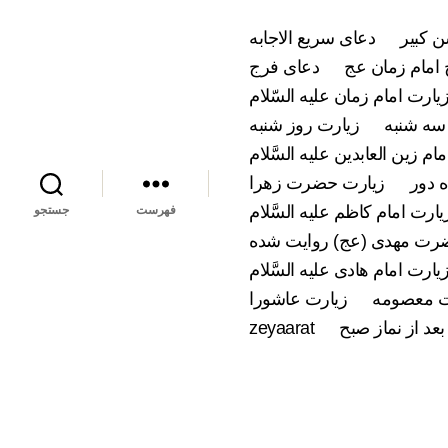
 کبیر
دعای سریع الاجابه
امام زمان عج
دعای فرج
یارت امام زمان علیه السّلام
سه شنبه
زیارت روز شنبه
ام زین العابدین علیه السَّلام
 دور
زیارت حضرت زهرا
یارت امام کاظم علیه السَّلام
فهرست
جستجو
ضرت مهدی (عج) روایت شده
یارت امام هادی علیه السَّلام
 معصومه
زیارت عاشورا
بعد از نماز صبح
zeyaarat