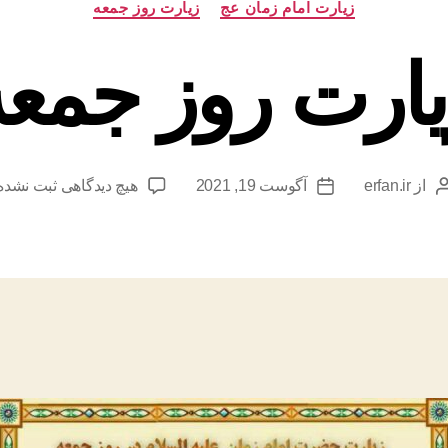
زیارت امام زمان عج
زیارت روز جمعه
یارت روز جمعه
برای
از
erfan.ir
آگوست 19, 2021
هیچ دیدگاهی
ثبت نشده
نویسنده
تاریخ
زیارت
نوشته
نوشته
روز
جمعه