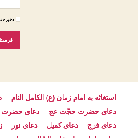
ذخیره نا
استغاثه به امام زمان (ع) الکامل التام
د
دعای حضرت حجّت عج
دعای حضرت ح
دعای فرج
دعای کمیل
دعای نور
ز