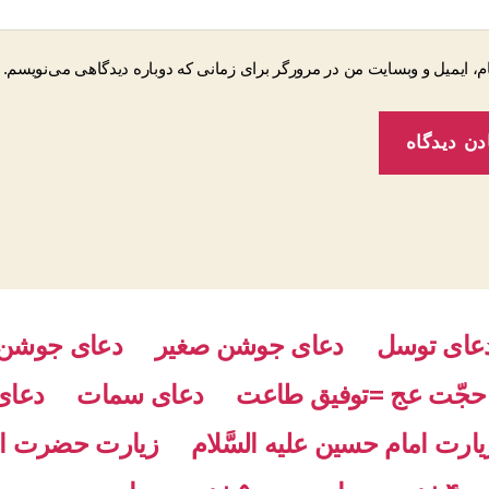
م، ایمیل و وبسایت من در مرورگر برای زمانی که دوباره دیدگاهی می‌نویسم.
عای توسل
دعای جوشن صغیر
دعای جوشن 
جّت عج =توفیق طاعت
دعای سمات
دعای
یارت امام حسین علیه السَّلام
زیارت حضرت اب