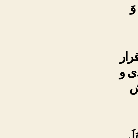
وَ
رار
ى و
ش
عَلَى