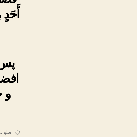
أَحَدٍ م
پس 
افضل
و خ
صلوات 
برچسب‌ها