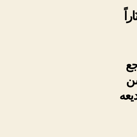
َاراً
جع
شن
یعه