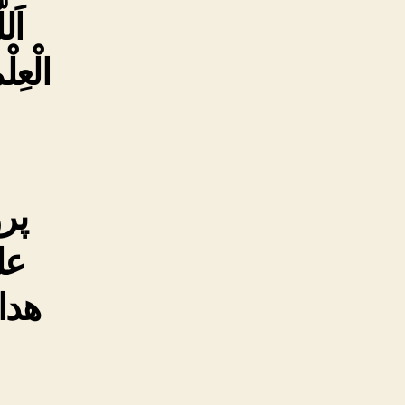
اَل
الْعِلْ
پر
عل
هدا