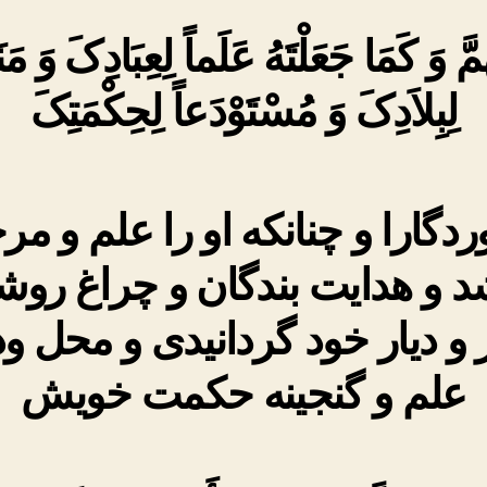
ُمَّ وَ کَمَا جَعَلْتَهُ عَلَماً لِعِبَادِکَ وَ مَن
لِبِلاَدِکَ وَ مُسْتَوْدَعاً لِحِکْمَتِکَ‏
ردگارا و چنانکه او را علم و مر
 و هدایت بندگان و چراغ رو
و دیار خود گردانیدى و محل ود
علم و گنجینه حکمت خویش