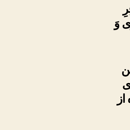
رِ
وَى وَ
ن
ى
از