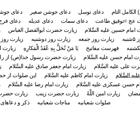
 الکامل التام
دعای توسل
دعای جوشن صغیر
دعای جوشن
 عج =توفیق طاعت
دعای سمات
دعای عدیله
دعای فرج 
 امام حسین علیه السَّلام
زیارت حضرت ابوالفضل العباس
ز
به
زیارت روز جمعه
زیارت روز دوشنبه
زیارت روز 
کشنبه
فهرست مفاتیح
يَا مَنْ تُحَلُّ بِهِ عُقَدُ الْمَكارِهِ
زیارت ام
ت امام حسن علیه السَّلام
زیارت حضرت رسول خدا(ص) از راه
 علی علیه السَّلام
زیارت امام جعفر صادق علیه السَّلام
ز
ه السَّلام
زیارت امام کاظم علیه السَّلام
این صلوات از ح
م حسن عسکری علیه السَّلام
زیارت امام رضا علیه السَّلام
ز
مضان
زیارت امین اللّٰهُ
زیارت حضرت زینب
زیارت حضرت
صلوات شعبانیه
مناجات شعبانیه
ذکر و دعاهای 
دسته‌ها