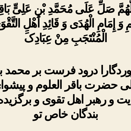
لَّهُمَّ صَلِّ عَلَى مُحَمَّدِ بْنِ عَلِیٍّ بَاقِ
مِ وَ إِمَامِ الْهُدَى وَ قَائِدِ أَهْلِ التَّقْ
الْمُنْتَجَبِ مِنْ عِبَادِکَ‏
وردگارا درود فرست بر محمد ب
ى حضرت باقر العلوم و پیشوا
یت و رهبر اهل تقوى و برگزیده 
بندگان خاص تو