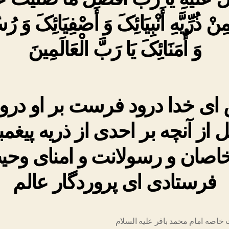
ِنْ ذُرِّیَّهِ أَنْبِیَائِکَ وَ أَصْفِیَائِکَ وَ ر
وَ أُمَنَائِکَ یَا رَبَّ الْعَالَمِینَ‏
اى خدا درود فرست بر او درو
 از آنچه بر احدى از ذریه پیغمب
اصان و رسولانت ‏و امناى وح
فرستادى اى پروردگار عالم
خاصه امام محمد باقر علیه السلام