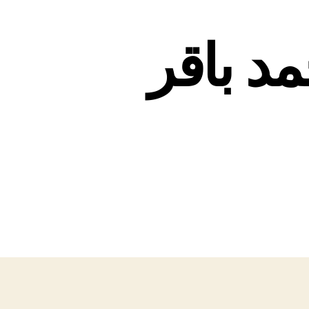
د باقر