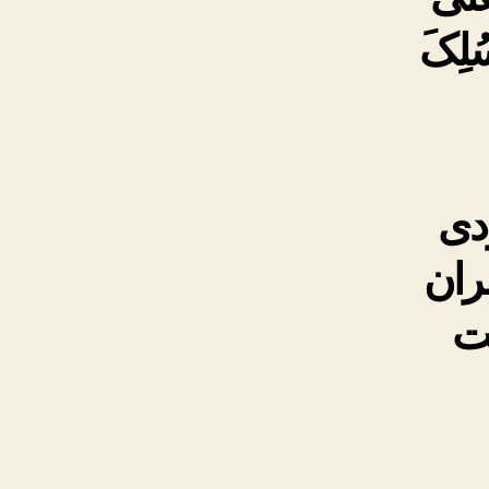
ُسُلِکَ
دى
ران
یت