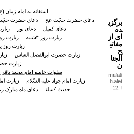
استغاثه به امام زمان (ع)
دعای حضرت حجّت عج
دعای حضرت حجّت
برگزی
ده
دعای کمیل
دعای نور
زیارت
ای از
زیارت روز ۴شنبه
زیارت روز ۵شن
مفاتی
زیارت روز ی
ح
زیارت حضرت ابوالفضل العباس
زیار
الجنا
زیارت حضرت
ن
صلوات خاصه امام محمد باقر علی
mafati
زیارت امام جواد علیه السَّلام
زیارت اما
h.alef
12.ir
حدیث کساء
دعای ماه مبارک ر