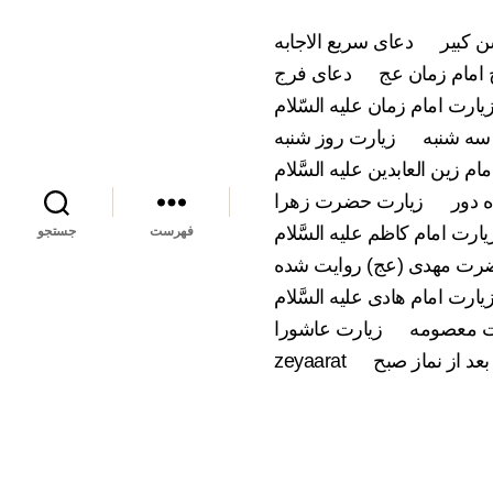
 کبیر
دعای سریع الاجابه
امام زمان عج
دعای فرج
یارت امام زمان علیه السّلام
سه شنبه
زیارت روز شنبه
ام زین العابدین علیه السَّلام
 دور
زیارت حضرت زهرا
یارت امام کاظم علیه السَّلام
فهرست
جستجو
ضرت مهدی (عج) روایت شده
یارت امام هادی علیه السَّلام
 معصومه
زیارت عاشورا
بعد از نماز صبح
zeyaarat