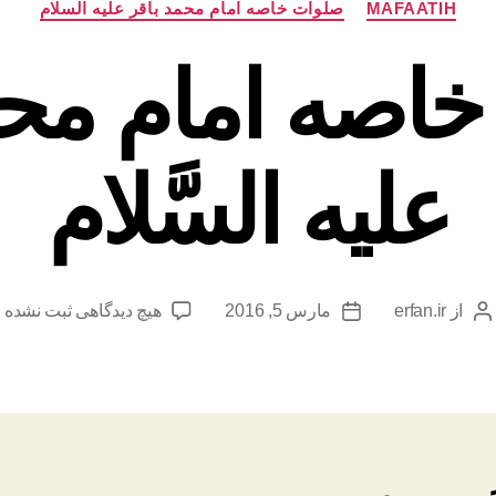
MAFAATIH
صلوات خاصه امام محمد باقر علیه السلام
اصه امام محم
علیه السَّلام
برای
از
erfan.ir
مارس 5, 2016
هیچ دیدگاهی
ثبت نشده
نویسنده
تاریخ
صلوات
نوشته
نوشته
خاصه
امام
محمد
باقر
علیه
السَّلام