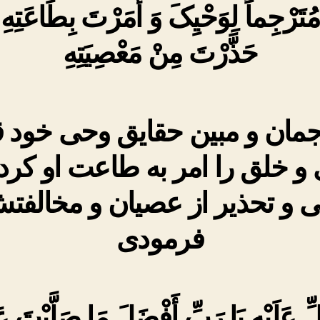
مُتَرْجِماً لِوَحْیِکَ وَ أَمَرْتَ بِطَاعَتِهِ 
حَذَّرْتَ مِنْ مَعْصِیَتِهِ‏
جمان و مبین حقایق وحى خود ق
 و خلق را امر به طاعت او کرد
ى و تحذیر از عصیان و مخالفت
فرمودى
ِ عَلَیْهِ یَا رَبِّ أَفْضَلَ مَا صَلَّیْتَ 