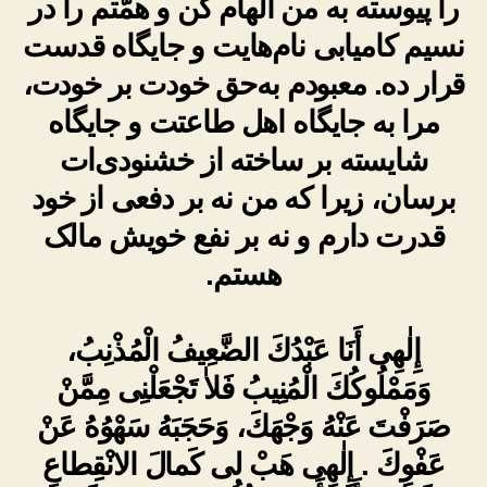
را پیوسته به من الهام کن و همّتم را در
نسیم کامیابی نام‌هایت و جایگاه قدست
قرار ده. معبودم به‌حق خودت بر خودت،
مرا به جایگاه اهل طاعتت و جایگاه
شایسته بر ساخته از خشنودی‌ات
برسان، زیرا که من نه بر دفعی از خود
قدرت دارم و نه بر نفع خویش مالک
هستم.
إِلٰهِى أَنَا عَبْدُكَ الضَّعِيفُ الْمُذْنِبُ،
وَمَمْلُوكُكَ الْمُنِيبُ فَلاٰ تَجْعَلْنِى مِمَّنْ
صَرَفْتَ عَنْهُ وَجْهَكَ، وَحَجَبَهُ سَهْوُهُ عَنْ
عَفْوِكَ . إِلٰهِى هَبْ لى كَمالَ الانْقِطاعِ