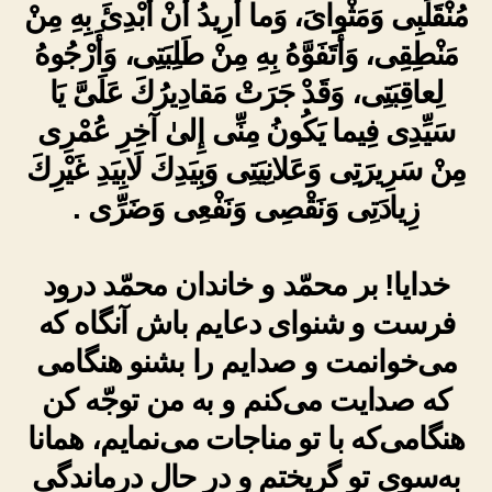
مُنْقَلَبِى وَمَثْواىَ، وَما أُرِيدُ أَنْ أُبْدِئَ بِهِ مِنْ
مَنْطِقِى، وَأَتَفَوَّهُ بِهِ مِنْ طَلِبَتِى، وَأَرْجُوهُ
لِعاقِبَتِى، وَقَدْ جَرَتْ مَقادِيرُكَ عَلَىَّ يَا
سَيِّدِى فِيما يَكُونُ مِنِّى إِلىٰ آخِرِ عُمْرِى
مِنْ سَرِيرَتِى وَعَلانِيَتِى وَبِيَدِكَ لَابِيَدِ غَيْرِكَ
زِيادَتِى وَنَقْصِى وَنَفْعِى وَضَرِّى .
خدایا! بر محمّد و خاندان محمّد درود
فرست و شنوای دعایم باش آنگاه که
می‌خوانمت و صدایم را بشنو هنگامی
که صدایت می‌کنم و به من توجّه کن
هنگامی‌که با تو مناجات می‌نمایم، همانا
به‌سوی تو گریختم و در حال درماندگی