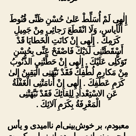
إِلٰهِى لَمْ أُسَلِّطْ عَلىٰ حُسْنِ ظَنِّى قُنُوطَ
الْأَياسِ، وَلَا انْقَطَعَ رَجائِى مِنْ جَمِيلِ
كَرَمِكَ . إِلٰهِى إِنْ كانَتِ الْخَطايَا قَدْ
أَسْقَطَتْنِى لَدَيْكَ فَاصْفَحْ عَنِّى بِحُسْنِ
تَوَكُّلِى عَلَيْكَ . إِلٰهِى إِنْ حَطَّتْنِى الذُّنُوبُ
مِنْ مَكارِمِ لُطْفِكَ فَقَدْ نَبَّهَنِى الْيَقِينُ إِلىٰ
كَرَمِ عَطْفِكَ . إِلٰهِى إِنْ أَنامَتْنِى الْغَفْلَةُ
عَنِ الاسْتِعْدادِ لِلِقائِكَ فَقَدْ نَبَّهَتْنِى
الْمَعْرِفَةُ بِكَرَمِ آلائِكَ .
معبودم، بر خوش‌بینی‌ام ناامیدی و یأس