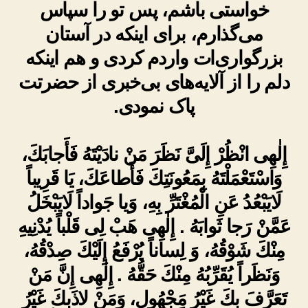
خواستی باشم، پس تو را سپاس
می‌گذارم، برای اینکه در آستان
بزرگواری‌ات واردم کردی و هم اینکه
دلم را از آلایه‌های بی‌خبری از حضرتت
پاک نمودی.
إِلٰهِى انْظُرْ إِلَىَّ نَظَرَ مَنْ نادَيْتَهُ فَأَجابَكَ،
وَاسْتَعْمَلْتَهُ بِمَعُونَتِكَ فَأَطاعَكَ، يَا قَرِيباً
لَايَبْعُدُ عَنِ الْمُغْتَرِّ بِهِ، وَيا جَواداً لَايَبْخَلُ
عَمَّنْ رَجا ثَوابَهُ . إِلٰهِى هَبْ لِى قَلْباً يُدْنِيهِ
مِنْكَ شَوْقُهُ، وَ لِساناً يُرْفَعُ إِلَيْكَ صِدْقُهُ،
وَنَظَراً يُقَرِّبُهُ مِنْكَ حَقُّهُ . إِلٰهِى إِنَّ مَنْ
تَعَرَّفَ بِكَ غَيْرُ مَجْهُولٍ، وَمَنْ لاذَبِكَ غَيْرُ