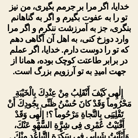
خدایا، اگر مرا بر جرمم بگیری، من نیز
تو را به عفوت بگیرم و اگر به گناهانم
بنگری، جز به آمرزشت ننگرم و اگر مرا
وارد دوزخ کنی، به اهل آن آگاهی دهم
که تو را دوست دارم. خدایا، اگر عملم
در برابر طاعتت کوچک بوده، همانا از
جهت امیدِ به تو آرزویم بزرگ است.
إِلٰهِى كَيْفَ أَنْقَلِبُ مِنْ عِنْدِكَ بِالْخَيْبَةِ
مَحْرُوماً وَقَدْ كانَ حُسْنُ ظَنِّى بِجُودِكَ أَنْ
تَقْلِبَنِى بِالنَّجاةِ مَرْحُوماً ؟! إِلٰهِى وَقَدْ
أَفْنَيْتُ عُمْرِى فِى شِرَّةِ السَّهْوِ عَنْكَ،
وَأَبْلَيْتُ شَبابِى فِى سَكْرَةِ التَّباعُدِ مِنْكَ .