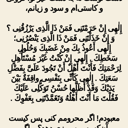
و کاستی‌ام و سود و زیانم،
إِلٰهِى إِنْ حَرَمْتَنِى فَمَنْ ذَا الَّذِى يَرْزُقُنِى ؟
وَ إِنْ خَذَلْتَنِى فَمَنْ ذَا الَّذِى يَنْصُرُنِى؛
إِلٰهِى أَعُوذُ بِكَ مِنْ غَضَبِكَ وَحُلُولِ
سَخَطِكَ . إِلٰهِى إِنْ كُنْتُ غَيْرَ مُسْتَأْهِلٍ
لِرَحْمَتِكَ فَأَنْتَ أَهْلٌ أَنْ تَجُودَ عَلَىَّ بِفَضْلِ
سَعَتِكَ . إِلٰهِى كَأَنِّى بِنَفْسِى واقِفَةٌ بَيْنَ
يَدَيْكَ وَقَدْ أَظَلَّها حُسْنُ تَوَكُّلِى عَلَيْكَ
فَقُلْتَ مَا أَنْتَ أَهْلُهُ وَتَغَمَّدْتَنِى بِعَفْوِكَ .
معبودم! اگر محرومم کنی پس کیست