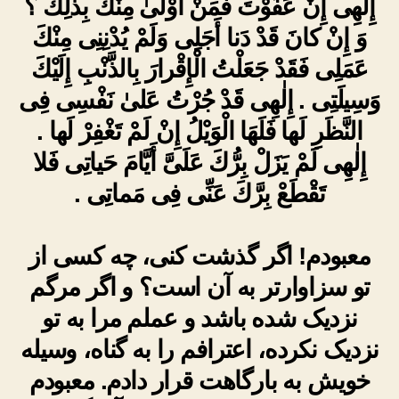
إِلٰهِى إِنْ عَفَوْتَ فَمَنْ أَوْلىٰ مِنْكَ بِذٰلِكَ ؟
وَ إِنْ كانَ قَدْ دَنا أَجَلِى وَلَمْ يُدْنِنِى مِنْكَ
عَمَلِى فَقَدْ جَعَلْتُ الْإِقْرارَ بِالذَّنْبِ إِلَيْكَ
وَسِيلَتِى . إِلٰهِى قَدْ جُرْتُ عَلىٰ نَفْسِى فِى
النَّظَرِ لَها فَلَهَا الْوَيْلُ إِنْ لَمْ تَغْفِرْ لَها .
إِلٰهِى لَمْ يَزَلْ بِرُّكَ عَلَىَّ أَيَّامَ حَياتِى فَلا
تَقْطَعْ بِرَّكَ عَنِّى فِى مَماتِى .
معبودم! اگر گذشت کنی، چه کسی از
تو سزاوارتر به آن است؟ و اگر مرگم
نزدیک شده باشد و عملم مرا به تو
نزدیک نکرده، اعترافم را به گناه، وسیله
خویش به بارگاهت قرار دادم. معبودم