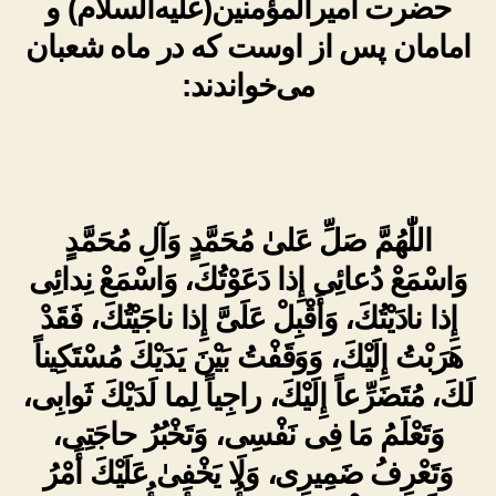
حضرت امیرالمؤمنین(علیه‌السلام) و
امامان پس از اوست که در ماه شعبان
می‌خواندند:
اللّٰهُمَّ صَلِّ عَلىٰ مُحَمَّدٍ وَآلِ مُحَمَّدٍ
وَاسْمَعْ دُعائِى إِذا دَعَوْتُكَ، وَاسْمَعْ نِدائِى
إِذا نادَيْتُكَ، وَأَقْبِلْ عَلَىَّ إِذا ناجَيْتُكَ، فَقَدْ
هَرَبْتُ إِلَيْكَ، وَوَقَفْتُ بَيْنَ يَدَيْكَ مُسْتَكِيناً
لَكَ، مُتَضَرِّعاً إِلَيْكَ، راجِياً لِما لَدَيْكَ ثَوابِى،
وَتَعْلَمُ مَا فِى نَفْسِى، وَتَخْبُرُ حاجَتِى،
وَتَعْرِفُ ضَمِيرِى، وَلَا يَخْفىٰ عَلَيْكَ أَمْرُ