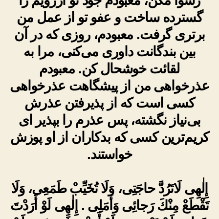
رسوا مکن، معبودم جود تو آرزویم را
گسترده ساخت و عفو تو از عمل من
برتری گرفت. معبودم، روزی که در آن
بین بندگانت داوری می‌کنی، مرا به
لقائت خوشحال کن. معبودم
عذرخواهی من از پیشگاهت عذرخواهی
کسی است که از پذیرفتن عذرش
بی‌نیاز نگشته، پس عذرم را بپذیر ای
کریم‌ترین کسی که بدکاران از او پوزش
خواستند.
إِلٰهِى لَاتَرُدَّ حاجَتِى، وَلَا تُخَيِّبْ طَمَعِى، وَلَا
تَقْطَعْ مِنْكَ رَجائِى وَأَمَلِى . إِلٰهِى لَوْ أَرَدْتَ