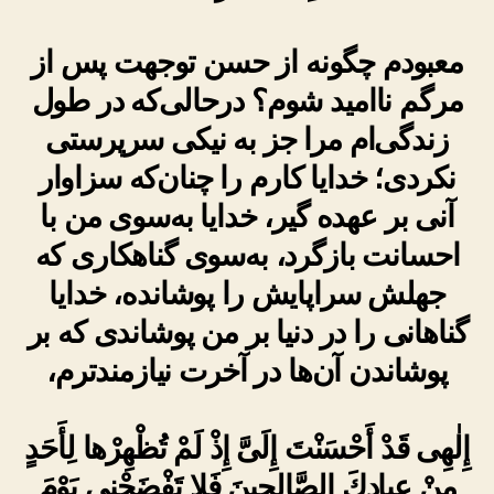
معبودم چگونه از حسن توجهت پس از
مرگم ناامید شوم؟ درحالی‌که در طول
زندگی‌ام مرا جز به نیکی سرپرستی
نکردی؛ خدایا کارم را چنان‌که سزاوار
آنی بر عهده گیر، خدایا به‌سوی من با
احسانت بازگرد، به‌سوی گناهکاری که
جهلش سراپایش را پوشانده، خدایا
گناهانی را در دنیا بر من پوشاندی که بر
پوشاندن آن‌ها در آخرت نیازمندترم،
إِلٰهِى قَدْ أَحْسَنْتَ إِلَىَّ إِذْ لَمْ تُظْهِرْها لِأَحَدٍ
مِنْ عِبادِكَ الصَّالِحِينَ فَلا تَفْضَحْنِى يَوْمَ