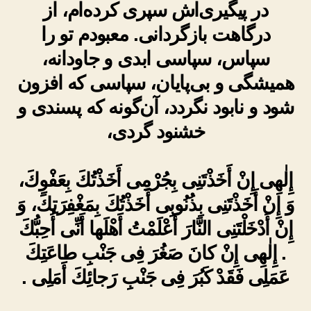
در پیگیری‌اش سپری کرده‌ام، از
درگاهت بازگردانی. معبودم تو را
سپاس، سپاسی ابدی و جاودانه،
همیشگی و بی‌پایان، سپاسی که افزون
شود و نابود نگردد، آن‌گونه که پسندی و
خشنود گردی،
إِلٰهِى إِنْ أَخَذْتَنِى بِجُرْمِى أَخَذْتُكَ بِعَفْوِكَ،
وَ إِنْ أَخَذْتَنِى بِذُنُوبِى أَخَذْتُكَ بِمَغْفِرَتِكَ، وَ
إِنْ أَدْخَلْتَنِى النَّارَ أَعْلَمْتُ أَهْلَها أَنِّى أُحِبُّكَ
. إِلٰهِى إِنْ كانَ صَغُرَ فِى جَنْبِ طاعَتِكَ
عَمَلِى فَقَدْ كَبُرَ فِى جَنْبِ رَجائِكَ أَمَلِى .