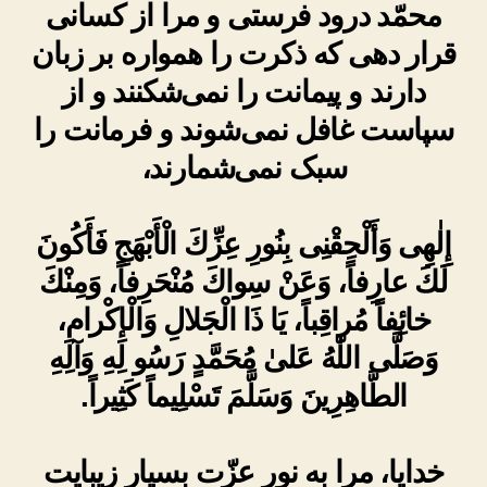
محمّد درود فرستی و مرا از کسانی
قرار دهی که ذکرت را همواره بر زبان
دارند و پیمانت را نمی‌شکنند و از
سپاست غافل نمی‌شوند و فرمانت را
سبک نمی‌شمارند،
إِلٰهِى وَأَلْحِقْنِى بِنُورِ عِزِّكَ الْأَبْهَجِ فَأَكُونَ
لَكَ عارِفاً، وَعَنْ سِواكَ مُنْحَرِفاً، وَمِنْكَ
خائِفاً مُراقِباً، يَا ذَا الْجَلالِ وَالْإِكْرامِ،
وَصَلَّى اللّٰهُ عَلىٰ مُحَمَّدٍ رَسُو لِهِ وَآلِهِ
الطَّاهِرِينَ وَسَلَّمَ تَسْلِيماً كَثِيراً.
خدایا، مرا به نور عزّت بسیار زیبایت