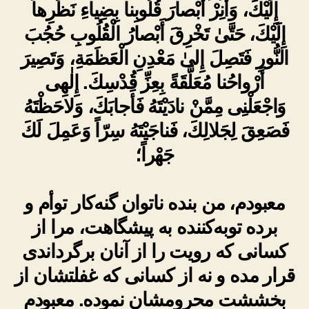
إِلَيْكَ، وَأَنِرْ أَبْصارَ قُلُوبِنا بِضِياءِ نَظَرِها
إِلَيْكَ، حَتَّىٰ تَخْرِقَ أَبْصارُ الْقُلُوبِ حُجُبَ
النُّورِ فَتَصِلَ إِلىٰ مَعْدِنِ الْعَظَمَةِ، وَتَصِيرَ
أَرْواحُنا مُعَلَّقَةً بِعِزِّ قُدْسِكَ. إِلٰهِى
وَاجْعَلْنِى مِمَّنْ نادَيْتَهُ فَأَجابَكَ، وَلاحَظْتَهُ
فَصَعِقَ لِجَلالِكَ، فَناجَيْتَهُ سِرّاً وَعَمِلَ لَكَ
جَهْراً؛
معبودم، من بنده ناتوان گنه‌کار توأم و
برده توبه‌کننده به پیشگاهت، مرا از
کسانی که رویت را از آنان برگرداندی
قرار مده و نه از کسانی که غفلتشان از
بخششت محرومشان نموده. معبودم