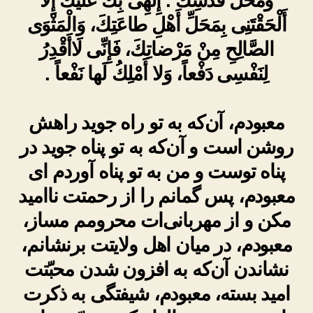
وَمَحَلِّ قُدْسِكَ . إِلٰهِى بِكَ عَلَيْكَ إِلّا
أَلْحَقْتَنِى بِمَحَلِّ أَهْلِ طاعَتِكَ، وَالْمَثْوَى
الصَّالِحِ مِنْ مَرْضاتِكَ، فَإِنِّى لَاأَقْدِرُ
لِنَفْسِى دَفْعاً، وَلا أَمْلِكُ لَها نَفْعاً .
معبودم، آن‌که به تو راه جوید راهش
روشن است و آن‌که به تو پناه جوید در
پناه توست و من به تو پناه آوردم ای
معبودم، پس گمانم را از رحمتت ناامید
مکن و از مهربانی‌ات محرومم مساز،
معبودم، در میان اهل ولایتت برنشانم،
نشاندن آن‌که به افزون شدن محبّتت
امید بسته، معبودم، شیفتگی به ذکرت