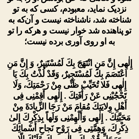
نزدیک نماید، معبودم، کسی که به تو
شناخته شد، ناشناخته نیست و آن‌که به
تو پناهنده شد خوار نیست و هرکه را تو
به او روی آوری برده نیست؛
إِلٰهِى إِنَّ مَنِ انْتَهَجَ بِكَ لَمُسْتَنِيرٌ، وَ إِنَّ مَنِ
اعْتَصَمَ بِكَ لَمُسْتَجِيرٌ، وَقَدْ لُذْتُ بِكَ يَا
إِلٰهِى فَلا تُخَيِّبْ ظَنِّى مِنْ رَحْمَتِكَ، وَلَا
تَحْجُبْنِى عَنْ رَأْفَتِكَ . إِلٰهِى أَقِمْنِى فِى
أَهْلِ وِلايَتِكَ مُقامَ مَنْ رَجَا الزِّيادَةَ مِنْ
مَحَبَّتِكَ . إِلٰهِى وَأَلْهِمْنِى وَلَهاً بِذِكْرِكَ إِلىٰ
ذِكْرِكَ، وَهِمَّتِى فِى رَوْحِ نَجاحِ أَسْمائِكَ