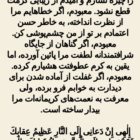
را چیره نسازم و امیدم از زیبایی کرمت
قطع نشود. معبودم، اگر خطاهایم مرا
از نظرت انداخته، به خاطر حسن
اعتمادم بر تو از من چشم‌پوشی کن.
معبودم، اگر گناهان از جایگاه
شرافتمندانه لطفت مرا پائین آورده، اما
یقین به کرم عطوفتت هشیارم کرده.
معبودم، اگر غفلت از آماده شدن برای
دیدارت به خوابم فرو برده، ولی
معرفت به نعمت‌های کریمانه‌ات مرا
بیدار ساخته است.
إِلٰهِى إِنْ دَعانِى إِلَى النَّارِ عَظِيمُ عِقابِكَ