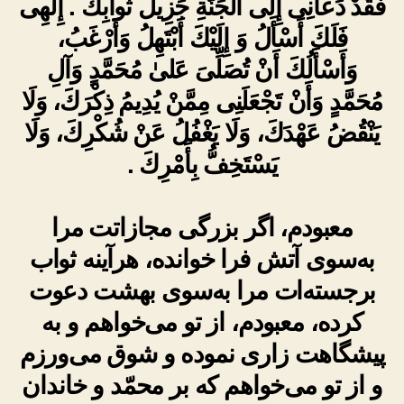
فَقَدْ دَعانِى إِلَى الْجَنَّةِ جَزِيلُ ثَوابِكَ . إِلٰهِى
فَلَكَ أَسْأَلُ وَ إِلَيْكَ أَبْتَهِلُ وَأَرْغَبُ،
وَأَسْأَلُكَ أَنْ تُصَلِّىَ عَلىٰ مُحَمَّدٍ وَآلِ
مُحَمَّدٍ وَأَنْ تَجْعَلَنِى مِمَّنْ يُدِيمُ ذِكْرَكَ، وَلَا
يَنْقُضُ عَهْدَكَ، وَلَا يَغْفُلُ عَنْ شُكْرِكَ، وَلَا
يَسْتَخِفُّ بِأَمْرِكَ .
معبودم، اگر بزرگی مجازاتت مرا
به‌سوی آتش فرا خوانده، هرآینه ثواب
برجسته‌ات مرا به‌سوی بهشت دعوت
کرده، معبودم، از تو می‌خواهم و به
پیشگاهت زاری نموده و شوق می‌ورزم
و از تو می‌خواهم که بر محمّد و خاندان