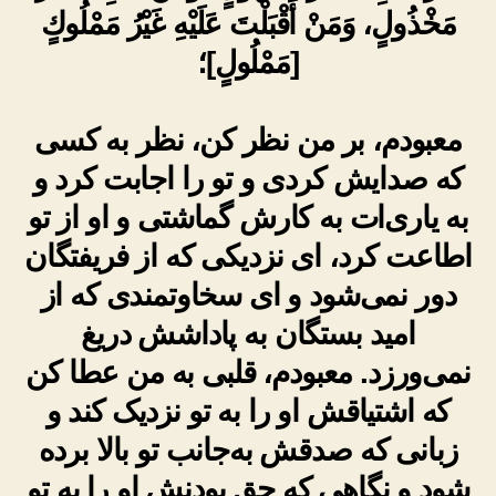
مَخْذُولٍ، وَمَنْ أَقْبَلْتَ عَلَيْهِ غَيْرُ مَمْلُوكٍ
[مَمْلُولٍ]؛
معبودم، بر من نظر کن، نظر به کسی
که صدایش کردی و تو را اجابت کرد و
به یاری‌ات به کارش گماشتی و او از تو
اطاعت کرد، ای نزدیکی که از فریفتگان
دور نمی‌شود و ای سخاوتمندی که از
امید بستگان به پاداشش دریغ
نمی‌ورزد. معبودم، قلبی به من عطا کن
که اشتیاقش او را به تو نزدیک کند و
زبانی که صدقش به‌جانب تو بالا برده
شود و نگاهی که حق بودنش او را به تو