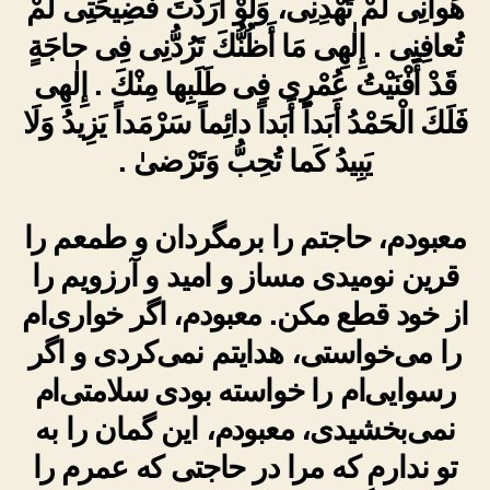
هَوانِى لَمْ تَهْدِنِى، وَلَوْ أَرَدْتَ فَضِيحَتِى لَمْ
تُعافِنِى . إِلٰهِى مَا أَظُنُّكَ تَرُدُّنِى فِى حاجَةٍ
قَدْ أَفْنَيْتُ عُمْرِى فِى طَلَبِها مِنْكَ . إِلٰهِى
فَلَكَ الْحَمْدُ أَبَداً أَبَداً دائِماً سَرْمَداً يَزِيدُ وَلَا
يَبِيدُ كَما تُحِبُّ وَتَرْضىٰ .
معبودم، حاجتم را برمگردان و طمعم را
قرین نومیدی مساز و امید و آرزویم را
از خود قطع مکن. معبودم، اگر خواری‌ام
را می‌خواستی، هدایتم نمی‌کردی و اگر
رسوایی‌ام را خواسته بودی سلامتی‌ام
نمی‌بخشیدی، معبودم، این گمان را به
تو ندارم که مرا در حاجتی که عمرم را