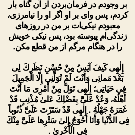
بر وجودم در فرمان‌بردن از آن گناه بار
کردم، پس وای بر او اگر او را نیامرزی،
معبودم نیکی‌ات بر من در روزهای
زندگی‌ام پیوسته بود، پس نیکی خویش
را در هنگام مرگم از من قطع مکن.
إِلٰهِى كَيفَ آيَسُ مِنْ حُسْنِ نَظَرِكَ لِى
بَعْدَ مَماتِى وَأَنْتَ لَمْ تُوَلِّنِى إِلّا الْجَمِيلَ
فِى حَيَاتِى؛ إِلٰهِى تَوَلَّ مِنْ أَمْرِى مَا أَنْتَ
أَهْلُهُ، وَعُدْ عَلَىَّ بِفَضْلِكَ عَلىٰ مُذْنِبٍ قَدْ
غَمَرَهُ جَهْلُهُ . إِلٰهِى قَدْ سَتَرْتَ عَلَىَّ ذُنُوباً
فِى الدُّنْيا وَأَنَا أَحْوَجُ إِلىٰ سَتْرِها عَلَىَّ مِنْكَ
فِى الْأُخْرىٰ .