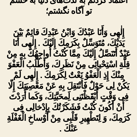
اعتماد کردنم به لذت‌های دنیا به خشم
تو آگاه نگشتم؛
إِلٰهِى وَأَنَا عَبْدُكَ وَابْنُ عَبْدِكَ قائِمٌ بَيْنَ
يَدَيْكَ، مُتَوَسِّلٌ بِكَرَمِكَ إِلَيْكَ . إِلٰهِى أَنَا
عَبْدٌ أَتَنَصَّلُ إِلَيْكَ مِمَّا كُنْتُ أُواجِهُكَ بِهِ مِنْ
قِلَّةِ اسْتِحْيائِى مِنْ نَظَرِكَ، وَأَطْلُبُ الْعَفْوَ
مِنْكَ إِذِ الْعَفْوُ نَعْتٌ لِكَرَمِكَ . إِلٰهِى لَمْ
يَكُنْ لِى حَوْلٌ فَأَنْتَقِلَ بِهِ عَنْ مَعْصِيَتِكَ إِلّا
فِى وَقْتٍ أَيْقَظْتَنِى لَِمحَبَّتِكَ، وَكَما أَرَدْتَ
أَنْ أَكُونَ كُنْتُ فَشَكَرْتُكَ بِإِدْخالِى فِى
كَرَمِكَ، وَ لِتَطْهِيرِ قَلْبِى مِنْ أَوْساخِ الْغَفْلَةِ
عَنْكَ .