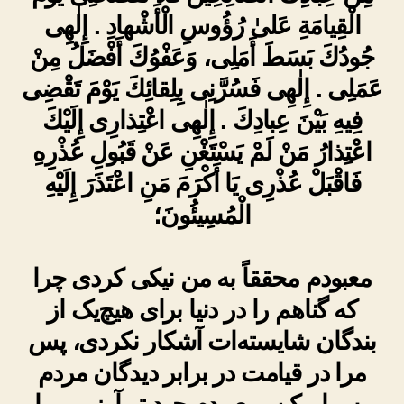
الْقِيامَةِ عَلىٰ رُؤُوسِ الْأَشْهادِ . إِلٰهِى
جُودُكَ بَسَطَ أَمَلِى، وَعَفْوُكَ أَفْضَلُ مِنْ
عَمَلِى . إِلٰهِى فَسُرَّنِى بِلِقائِكَ يَوْمَ تَقْضِى
فِيهِ بَيْنَ عِبادِكَ . إِلٰهِى اعْتِذارِى إِلَيْكَ
اعْتِذارُ مَنْ لَمْ يَسْتَغْنِ عَنْ قَبُولِ عُذْرِهِ
فَاقْبَلْ عُذْرِى يَا أَكْرَمَ مَنِ اعْتَذَرَ إِلَيْهِ
الْمُسِيئُونَ؛
معبودم محققاً به من نیکی کردی چرا
که گناهم را در دنیا برای هیچ‌یک از
بندگان شایسته‌ات آشکار نکردی، پس
مرا در قیامت در برابر دیدگان مردم