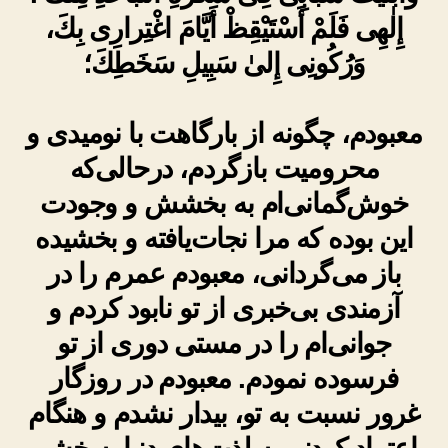
إِلٰهِى فَلَمْ أَسْتَيْقِظْ أَيَّامَ اغْتِرارِى بِكَ،
وَرُكُونِى إِلىٰ سَبِيلِ سَخَطِكَ؛
معبودم، چگونه از بارگاهت با نومیدی و
محرومیت بازگردم، درحالی‌که
خوش‌گمانی‌ام به بخشش و وجودت
این بوده که مرا نجات‌یافته و بخشیده
باز می‌گردانی، معبودم عمرم را در
آزمندی بی‌خبری از تو نابود کردم و
جوانی‌ام را در مستی دوری از تو
فرسوده نمودم. معبودم در روزگار
غرور نسبت به تو، بیدار نشدم و هنگام