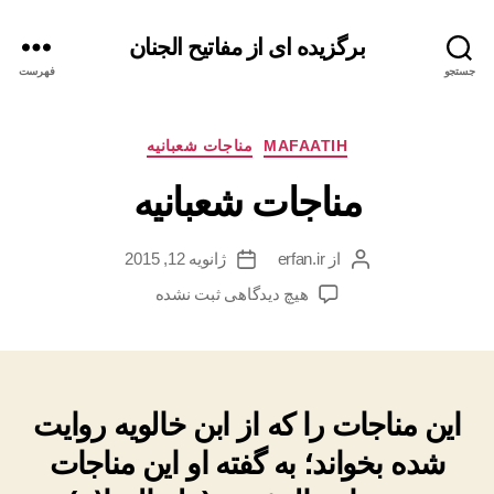
برگزیده ای از مفاتیح الجنان
جستجو
فهرست
دسته‌ها
MAFAATIH
مناجات شعبانیه
مناجات شعبانیه
از
erfan.ir
ژانویه 12, 2015
نویسنده
تاریخ
نوشته
نوشته
برای
هیچ دیدگاهی
ثبت نشده
مناجات
شعبانیه
این مناجات را که از ابن خالویه روایت
شده بخواند؛ به گفته او این مناجات